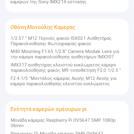
καμερών της Sony IMX214 εστίασης
Οθόνη Μονούλης Καμερας
1/2.57 " M12 Γεγονός φακού ISX021 Αισθητήρας
Παρακολούθησης Φωτογραφίας φακού
M40 Mounting F1.65 1/2.8" Camera Module Lens για
την κάμερα παρακολούθησης αισθητήρων IMX307
IMX317 αισθητήρας κλειστού κυκλώματος κάμερα
παρακολούθησης φακός M9 τοποθέτηση F2.0 1/2.5 "
F2.4 1/5 "Μοντέλος κάμερας Ακοής M12 Ακοής για
κάμερα παρακολούθησης κλειστού κυκλώματος
Ενότητα καμερών σμέουρων pi
Μονάδα κάμερας Raspberry Pi OV5647 5MP 1080p
38mm
Ράσμπρερι Πι Μονάδα κάμερας 5MP OV5647