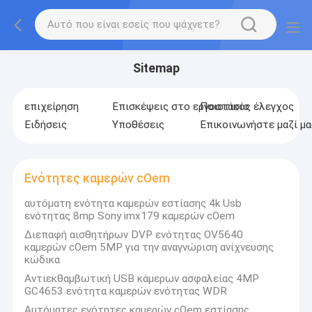
Sitemap
επιχείρηση
Επισκέψεις στο εργοστάσιο
Ποιοτικός έλεγχος
Ειδήσεις
Υποθέσεις
Επικοινωνήστε μαζί μα
Ενότητες καμερών cOem
αυτόματη ενότητα καμερών εστίασης 4k Usb
ενότητας 8mp Sony imx179 καμερών cOem
Διεπαφή αισθητήρων DVP ενότητας OV5640
καμερών cOem 5MP για την αναγνώριση ανίχνευσης
κώδικα
Αντιεκθαμβωτική USB κάμερων ασφαλείας 4MP
GC4653 ενότητα καμερών ενότητας WDR
Αυτόματες ενότητες καμερών cOem εστίασης