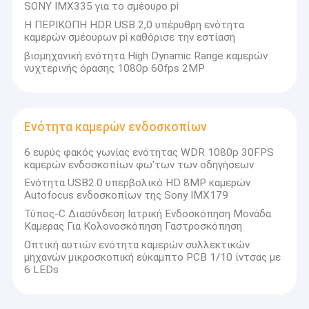
SONY IMX335 για το σμέουρο pi
Η ΠΕΡΙΚΟΠΗ HDR USB 2,0 υπέρυθρη ενότητα
καμερών σμέουρων pi καθόρισε την εστίαση
βιομηχανική ενότητα High Dynamic Range καμερών
νυχτερινής όρασης 1080p 60fps 2MP
Ενότητα καμερών ενδοσκοπίων
6 ευρύς φακός γωνίας ενότητας WDR 1080p 30FPS
καμερών ενδοσκοπίων φω'των των οδηγήσεων
Ενότητα USB2.0 υπερβολικό HD 8MP καμερών
Autofocus ενδοσκοπίων της Sony IMX179
Τύπος-C Διασύνδεση Ιατρική Ενδοσκόπηση Μονάδα
Καμερας Για Κολονοσκόπηση Γαστροσκόπηση
Αρχική Σελίδα
Οπτική αυτιών ενότητα καμερών συλλεκτικών
Η Co. τεχνολογίας Sinoseen Shenzhen, ΕΠΕ καθιερώθηκε το
μηχανών μικροσκοπική εύκαμπτο PCB 1/10 ίντσας με
Μάρτιο του 2009. Για δεκαετίες, Sinoseen έχει αφιερωθεί στην
Προϊόντα
6 LEDs
παροχή των πελατών τις διάφορες προσαρμοσμένες OEM/ODM
λύσεις επεξεργασίας εικόνας CMOS από το σχέδιο και η
Βίντεο
ανάπτυξη, που κατασκευάζει, στις μεταπωλήσεις μιας στάσης
service.we είναι βέβαια για να προσφέρει τους πελάτες με την