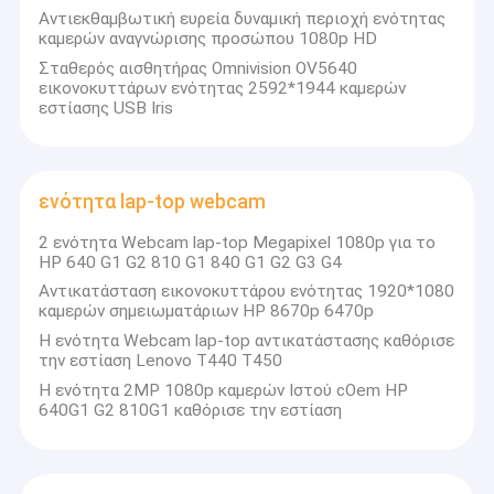
Ενότητα καμερών USB
Αντιεκθαμβωτική ευρεία δυναμική περιοχή ενότητας
καμερών αναγνώρισης προσώπου 1080p HD
Ενότητα καμερών MIPI
Σταθερός αισθητήρας Omnivision OV5640
εικονοκυττάρων ενότητας 2592*1944 καμερών
εστίασης USB Iris
Ενότητα καμερών DVP
Σφαιρική ενότητα καμερών παραθυρόφυλλων
ενότητα lap-top webcam
Ενότητα καμερών νυχτερινής όρασης
2 ενότητα Webcam lap-top Megapixel 1080p για το
Ενότητα καμερών ενδοσκοπίων
HP 640 G1 G2 810 G1 840 G1 G2 G3 G4
Αντικατάσταση εικονοκυττάρου ενότητας 1920*1080
Διπλή ενότητα καμερών φακών
καμερών σημειωματάριων HP 8670p 6470p
Η ενότητα Webcam lap-top αντικατάστασης καθόρισε
Ενότητα καμερών αναγνώρισης προσώπου
την εστίαση Lenovo T440 T450
Η ενότητα 2MP 1080p καμερών Ιστού cOem HP
ενότητα lap-top webcam
640G1 G2 810G1 καθόρισε την εστίαση
1MP ενότητα καμερών