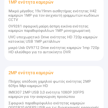
2MP ενότητα καμερών
1MP ενότητα καμερών
Μικρό μέγεθος 19x19mm αισθητήρας ενότητας H42
5MP ενότητα καμερών
καμερών 1MP για τον ανιχνευτή γραμμωτών κωδίκων
CCTV
8MP ενότητα καμερών
OV9281 σφαιρική μαύρη άσπρη εικόνα ενότητας
καμερών παραθυρόφυλλων 1MP μονοχρωματική
13MP ενότητα καμερών
UVC υποχωρητικό Drive ενότητας HD 720p καμερών
κατοικίας USB 1MP μετάλλων
Οθόνη Μονούλης Καμερας
μικρό Usb OV9712 Drive ενότητας καμερών 1mp 720p
HD ελεύθερο για το αυτοκίνητο DVR
Ενότητα καμερών σμέουρων pi
2MP ενότητα καμερών
Πλήρης απόδοση χαμηλού φωτός ενότητας 2MP
60fps Mipi καμερών HD
IMX307 2MP USB 3,0 ενότητα 1080P 30FPS
καμερών για την αναγνώριση προσώπου
Σφαιρικό παραθυρόφυλλο ενότητας καμερών
OG02B10 60FPS USB για τις βιομηχανικές εφαρμογές