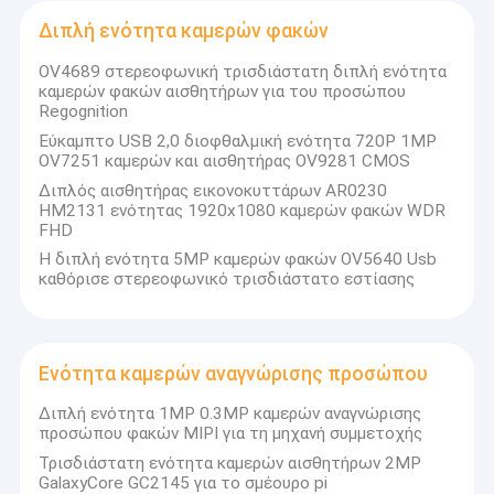
ανταγωνιστικότερη τιμή και την καλύτερη ποιότητα.
Εμφάνιση VR
Διπλή ενότητα καμερών φακών
Αυτή τη στιγμή, τα προϊόντα μας περιλαμβάνουν στην ενότητα
Σχετικά με εμάς
OV4689 στερεοφωνική τρισδιάστατη διπλή ενότητα
καμερών USB, την ενότητα καμερών MIPI, την ενότητα καμερών
καμερών φακών αισθητήρων για του προσώπου
DVP, την κινητή ενότητα τηλεφωνικών καμερών, την ενότητα
Regognition
Γύρος εργοστασίων
καμερών σημειωματάριων, τα κάμερα ασφαλείας, τη κάμερα
αυτοκινήτων και τα έξυπνα προϊόντα καμερών ακονιών σε πολλές
Εύκαμπτο USB 2,0 διοφθαλμική ενότητα 720P 1MP
διαφορετικές περιοχές όπως VR, το AR, τρισδιάστατος, το AI, τη
OV7251 καμερών και αισθητήρας OV9281 CMOS
Ποιοτικός έλεγχος
φορετή συσκευή, την κάσκα, τη ρομποτική
γυαλιών, IoT, ιατρικό
Διπλός αισθητήρας εικονοκυττάρων AR0230
βιομηχανικό, agrotechny, τη βιομετρική, την απεικόνιση, τη
HM2131 ενότητας 1920x1080 καμερών φακών WDR
επαφή
μηχανική όραση, την όραση υπολογιστών, την ασφάλεια, κ.λπ.
FHD
Οποιοδήποτε προϊόν σχετικό με την ενότητα καμερών,
μπορούμε
να βρούμε την καλύτερη λύση για σας.
Η διπλή ενότητα 5MP καμερών φακών OV5640 Usb
Νέα
καθόρισε στερεοφωνικό τρισδιάστατο εστίασης
Όλες οι περιπτώσεις
Ζητήστε ένα απόσπασμα
Ενότητα καμερών αναγνώρισης προσώπου
Διπλή ενότητα 1MP 0.3MP καμερών αναγνώρισης
προσώπου φακών MIPI για τη μηχανή συμμετοχής
Ενότητες καμερών cOem
Τρισδιάστατη ενότητα καμερών αισθητήρων 2MP
GalaxyCore GC2145 για το σμέουρο pi