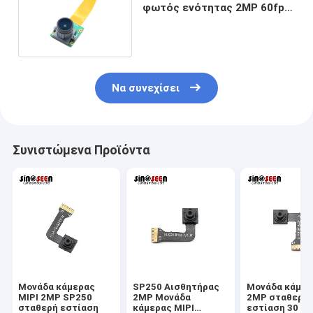
φωτός ενότητας 2MP 60fps
Mipi καμερών HD
Να συνεχίσει
Συνιστώμενα Προϊόντα
Μονάδα κάμερας
SP250 Αισθητήρας
Μονάδα κάμερ
MIPI 2MP SP250
2MP Μονάδα
2MP σταθερή
σταθερή εστίαση
κάμερας MIPI
εστίαση 30 κα