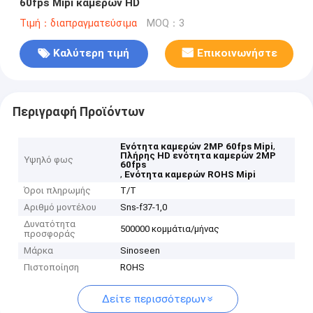
60fps Mipi καμερών HD
Τιμή：διαπραγματεύσιμα
MOQ：3
Καλύτερη τιμή
Επικοινωνήστε
Περιγραφή Προϊόντων
,
Ενότητα καμερών 2MP 60fps Mipi
Πλήρης HD ενότητα καμερών 2MP
Υψηλό φως
60fps
,
Ενότητα καμερών ROHS Mipi
Όροι πληρωμής
T/T
Αριθμό μοντέλου
Sns-f37-1,0
Δυνατότητα
500000 κομμάτια/μήνας
προσφοράς
Μάρκα
Sinoseen
Πιστοποίηση
ROHS
Δείτε περισσότερων