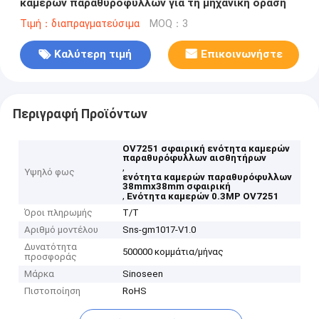
καμερών παραθυρόφυλλων για τη μηχανική όραση
Τιμή：διαπραγματεύσιμα
MOQ：3
Καλύτερη τιμή
Επικοινωνήστε
Περιγραφή Προϊόντων
OV7251 σφαιρική ενότητα καμερών
παραθυρόφυλλων αισθητήρων
,
Υψηλό φως
ενότητα καμερών παραθυρόφυλλων
38mmx38mm σφαιρική
,
Ενότητα καμερών 0.3MP OV7251
Όροι πληρωμής
T/T
Αριθμό μοντέλου
Sns-gm1017-V1.0
Δυνατότητα
500000 κομμάτια/μήνας
προσφοράς
Μάρκα
Sinoseen
Πιστοποίηση
RoHS