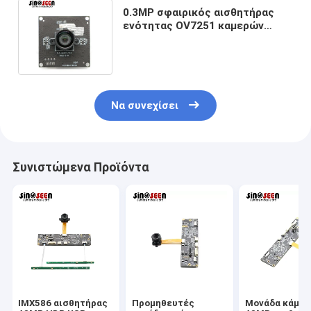
0.3MP σφαιρικός αισθητήρας
ενότητας OV7251 καμερών
παραθυρόφυλλων για τη
μηχανική όραση
Να συνεχίσει
Συνιστώμενα Προϊόντα
IMX586 αισθητήρας
Προμηθευτές
Μονάδα κάμερ