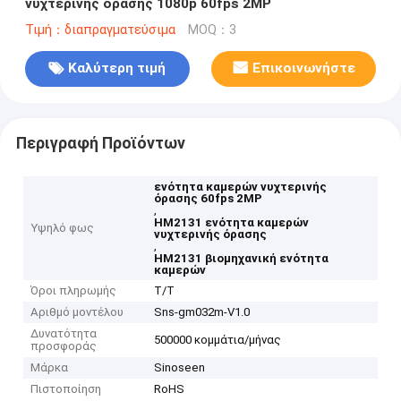
νυχτερινής όρασης 1080p 60fps 2MP
Τιμή：διαπραγματεύσιμα
MOQ：3
Καλύτερη τιμή
Επικοινωνήστε
Περιγραφή Προϊόντων
ενότητα καμερών νυχτερινής
όρασης 60fps 2MP
,
HM2131 ενότητα καμερών
Υψηλό φως
νυχτερινής όρασης
,
HM2131 βιομηχανική ενότητα
καμερών
Όροι πληρωμής
T/T
Αριθμό μοντέλου
Sns-gm032m-V1.0
Δυνατότητα
500000 κομμάτια/μήνας
προσφοράς
Μάρκα
Sinoseen
Πιστοποίηση
RoHS