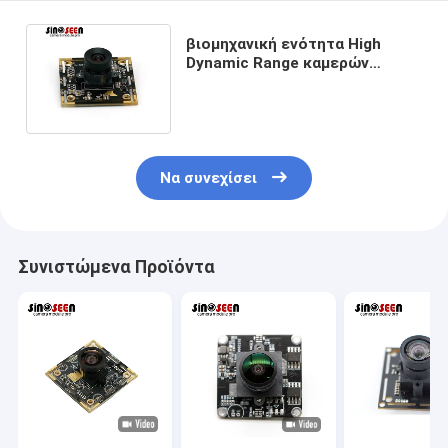
βιομηχανική ενότητα High
Dynamic Range καμερών
νυχτερινής όρασης 1080p
60fps 2MP
Να συνεχίσει
Συνιστώμενα Προϊόντα