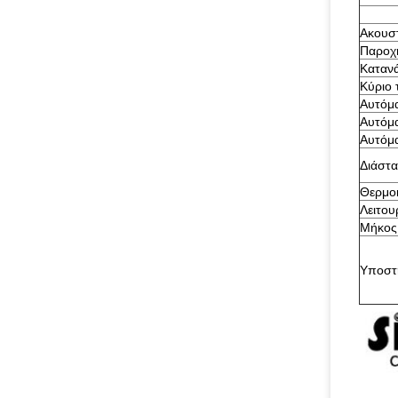
Ακουστ
Παροχή
Καταν
Κύριο 
Αυτόμα
Αυτόμ
Αυτόμα
Διάστ
Θερμο
Λειτο
Μήκος
Υποστ