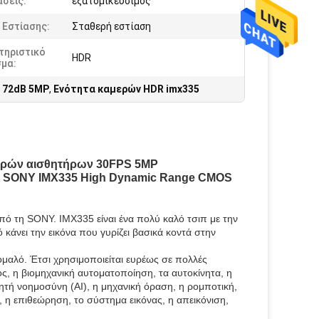
σεις:
εξατομικεύσιμος
 Εστίασης:
Σταθερή εστίαση
τηριστικό
HDR
σμα:
 72dB 5MP
,
Ενότητα καμερών HDR imx335
μερών αισθητήρων 30FPS 5MP
ς SONY IMX335 High Dynamic Range CMOS
ό τη SONY. IMX335 είναι ένα πολύ καλό τσιπ με την
 κάνει την εικόνα που γυρίζει βασικά κοντά στην
μαλό. Έτσι χρησιμοποιείται ευρέως σε πολλές
ς, η βιομηχανική αυτοματοποίηση, τα αυτοκίνητα, η
τή νοημοσύνη (AI), η μηχανική όραση, η ρομποτική,
, η επιθεώρηση, το σύστημα εικόνας, η απεικόνιση,