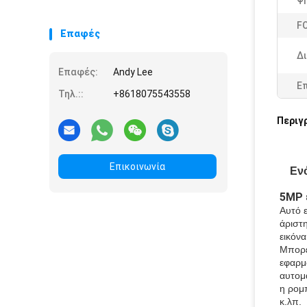
Ψ
F
Επαφές
Δ
Επαφές:
Andy Lee
Ε
Τηλ.::
+8618075543558
Περιγ
Επικοινωνία
Εν
5MP 
Αυτό 
άριστη
εικόνα
Μπορε
εφαρμ
αυτομ
η ρομ
κ.λπ.