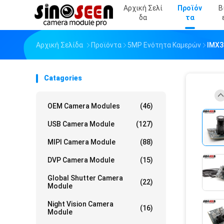
Αρχική Σελί
Προϊόν
Β
Δα
Τα
Αρχική Σελίδα
Προϊόντα
5MP Ενότητα Καμερών
IMX3
Catagories
OEM Camera Modules
(46)
USB Camera Module
(127)
MIPI Camera Module
(88)
DVP Camera Module
(15)
Global Shutter Camera
(22)
Module
Night Vision Camera
(16)
Module