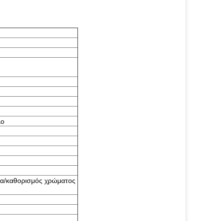
λο
μα/καθορισμός χρώματος