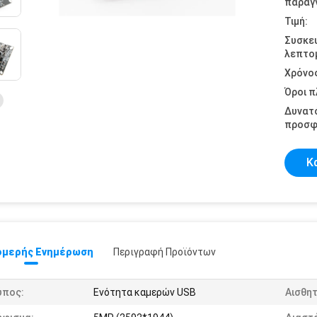
παραγγ
Τιμή:
Συσκε
λεπτομ
Χρόνο
Όροι 
Δυνατ
προσφ
Κ
μερής Ενημέρωση
Περιγραφή Προϊόντων
ύπος:
Ενότητα καμερών USB
Αισθη