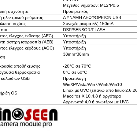
Μέγεθος νημάτων: M12*P0.5
ική συχνότητα
Προαιρετικός
 ηλεκτρικού ρεύματος
ΔΎΝΑΜΗ ΛΕΩΦΟΡΕΊΩΝ USB
άλωση ισχύος
Συνεχές ρεύμα 5V, 150mA
τσιπ
DSP/SENSOR/FLASH
τος έλεγχος έκθεσης (AEC)
Υποστήριξη
ατη άσπρη ισορροπία (AEB)
Υποστήριξη
τος έλεγχος κέρδους (AGC)
Υποστήριξη
38mm*38mm
αση
κρασία αποθήκευσης
-20°C σε 70°C
υργούσα θερμοκρασία
0°C σε 60°C
 καλωδίων USB
Προεπιλογή
WinXP/Vista/Win7/Win8/Win10
Linux με UVC (επάνω από linux-2.6.2
ήριξη OS
Maccl*os Χ 10.4.8 ή αργότερα
Αρρενωπά 4,0 ή ανωτέρω με UVC