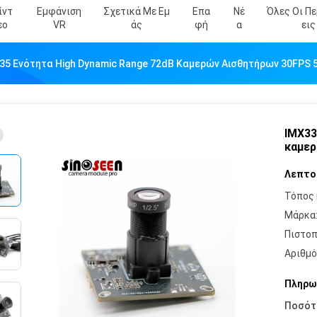
ίντ
Εμφάνιση
Σχετικά Με Εμ
Επα
Νέ
Όλες Οι Π
Εο
VR
Άς
Φή
Α
Εις
35 Ενότητα High Dynamic Range 72dB Καμερών Αισθητήρων 30FPS
IMX33
καμερ
Λεπτο
Τόπος 
Μάρκα
Πιστοπ
Αριθμό
Πληρω
Ποσότ