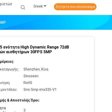
εριπτώσ
Greek
Ζητήστε ένα απόσπασμα
 5MP
5 ενότητα High Dynamic Range 72dB
ών αισθητήρων 30FPS 5MP
μέρειες:
καταγωγής:
Shenzhen, Κίνα
:
Sinoseen
οίηση:
RoHS
 μοντέλου:
Sns-5mp-imx335-V1
μής & Αποστολής Όροι:
ητα
3