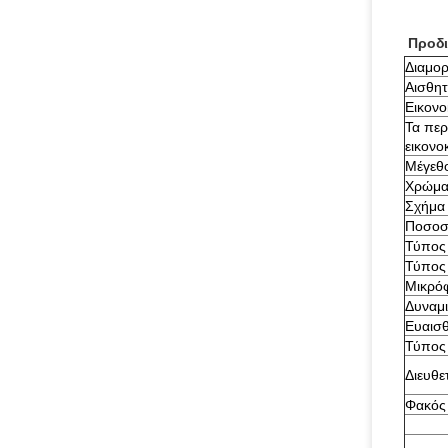
Προδ
Διαμορ
Αισθη
Εικονο
Τα περ
εικονο
Μέγεθο
Χρώμ
Σχήμα
Ποσοσ
Τύπος
Τύπος
Μικρό
Δυναμι
Ευαισ
Τύπος
Διευθε
Φακός