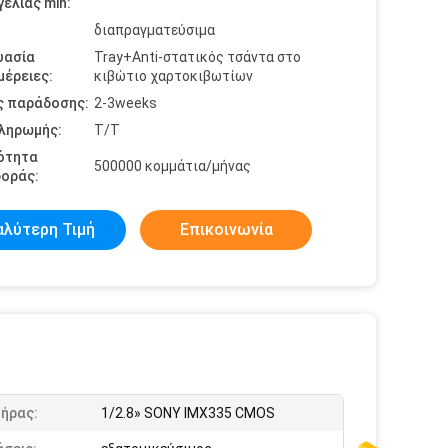
ελίας min:
διαπραγματεύσιμα
υασία
Tray+Anti-στατικός τσάντα στο
έρειες:
κιβώτιο χαρτοκιβωτίων
ς παράδοσης:
2-3weeks
πληρωμής:
T/T
ότητα
500000 κομμάτια/μήνας
οράς:
αλύτερη Τιμή
Επικοινωνία
τήρας:
1/2.8» SONY IMX335 CMOS