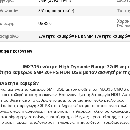
ήφισμα:
5MP (2592*1944)
Διαστά
OV Φακών:
85° (προαιρετικός)
Τύπος
Χαρακ
ιεπαφή:
USB2.0
Γνώρι
πισημαίνω:
Ενότητα καμερών HDR 5MP
,
ενότητα καμερών
ραφή προϊόντων
IMX335 ενότητα High Dynamic Range 72dB κα
ότητα καμερών 5MP 30FPS HDR USB με τον αισθητήρα τη
ενότητα καμερών
είναι μια ενότητα καμερών 5MP USB με τον αισθητήρα IMX335 CMOS απ
 και σταθερή ποιότητα εικόνων. Επιπλέον, έχει τη λειτουργία HDR. Αυτό
 που βλέπει από το ανθρώπινο μάτι, το οποίο είναι πολύ ρεαλιστικό.
ί επίσης παραγωγή 30FPS στο πλήρες ψήφισμα, το οποίο είναι πολύ ο
ογές, όπως η ασφάλεια, η επιτήρηση, η τηλεόραση κλειστού κυκλώματο
ατοποίηση εργοστασίων, η επιτήρηση, ο έλεγχος προσπέλασης, η τεχνη
ποτική, η όραση υπολογιστών, η γεωργία, η εκπαίδευση, τρισδιάστατος