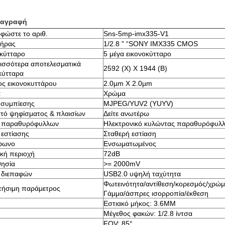
ιαγραφή
φώστε το αριθ.
Sns-5mp-imx335-V1
τήρας
1/2.8 " “SONY IMX335 CMOS
κύτταρο
5 μέγα εικονοκύτταρο
ισσότερα αποτελεσματικά
2592 (Χ) Χ 1944 (Β)
κύτταρα
ς εικονοκυττάρου
2.0µm X 2.0µm
α
Χρώμα
 συμπίεσης
MJPEG/YUV2 (YUYV)
τό ψηφίσματος & πλαισίων
Δείτε ανωτέρω
 παραθυρόφυλλων
Ηλεκτρονικό κυλώντας παραθυρόφυλ
 εστίασης
Σταθερή εστίαση
φωνο
Ενσωματωμένος
κή περιοχή
72dB
θησία
>= 2000mV
 διεπαφών
USB2.0 υψηλή ταχύτητα
Φωτεινότητα/αντίθεση/κορεσμός/χρώ
τήσιμη παράμετρος
Γάμμα/άσπρες ισορροπία/έκθεση
Εστιακό μήκος: 3.6MM
Μέγεθος φακών: 1/2.8 ίντσα
FOV: 85°