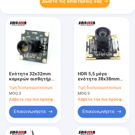
Δώστε τις απαιτήσεις σας
Ενότητα 32x32mm
HDR 5,5 μέγα
καμερών αισθητήρων
ενότητα 38x38mm
5MP MT9P001
καμερών
Τιμή:
διαπραγματεύσιμα
Τιμή:
διαπραγματεύσιμα
MI5100 χαμηλό
εικονοκυττάρου
MOQ:
3
MOQ:
3
σκοτεινό ρεύμα
βιομηχανική
αισθητήρας Himax
Λάβετε την πιο πρόσφατη τιμή
Λάβετε την πιο πρόσφατη τιμή
HM5532
Επικοινωνήστε
Επικοινωνήστε