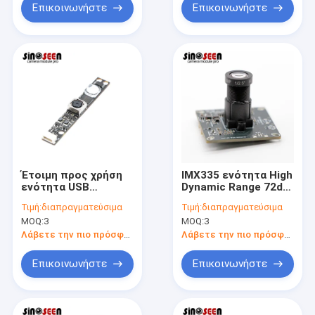
Επικοινωνήστε
Επικοινωνήστε
Έτοιμη προς χρήση
IMX335 ενότητα High
ενότητα USB
Dynamic Range 72dB
καμερών σμέουρων
καμερών αισθητήρων
Τιμή:
διαπραγματεύσιμα
Τιμή:
διαπραγματεύσιμα
pi OV5648 5MP AF για
30FPS 5MP
MOQ:
3
MOQ:
3
την αναγνώριση
προσώπου
Λάβετε την πιο πρόσφατη τιμή
Λάβετε την πιο πρόσφατη τιμή
Επικοινωνήστε
Επικοινωνήστε