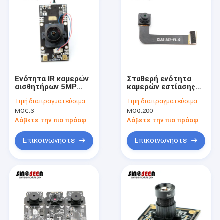
Ενότητα IR καμερών
Σταθερή ενότητα
αισθητήρων 5MP
καμερών εστίασης
CMOS OV5648 που
MIPI 5mp για την
Τιμή:
διαπραγματεύσιμα
Τιμή:
διαπραγματεύσιμα
κόβεται με 2
έξυπνη τηλεφωνική
MOQ:
3
MOQ:
200
Microhones
μπροστινή κάμερα
Λάβετε την πιο πρόσφατη τιμή
Λάβετε την πιο πρόσφατη τιμή
Επικοινωνήστε
Επικοινωνήστε
Αρχική Σελίδα
Προϊόντα
Βίντεο