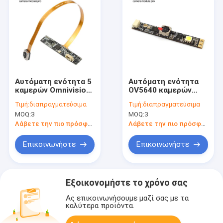
Αυτόματη ενότητα 5
Αυτόματη ενότητα
καμερών Omnivision
OV5640 καμερών
Ov5640 εστίασης
εστίασης HD 5MP με
Τιμή:
διαπραγματεύσιμα
Τιμή:
διαπραγματεύσιμα
μέγα εύκαμπτο FPC
την αφθονία στο
MOQ:
3
MOQ:
3
PCB εικονοκυττάρου
οδηγημένο φως
Λάβετε την πιο πρόσφατη τιμή
Λάβετε την πιο πρόσφατη τιμή
Επικοινωνήστε
Επικοινωνήστε
Εξοικονομήστε το χρόνο σας
Ας επικοινωνήσουμε μαζί σας με τα
καλύτερα προϊόντα.