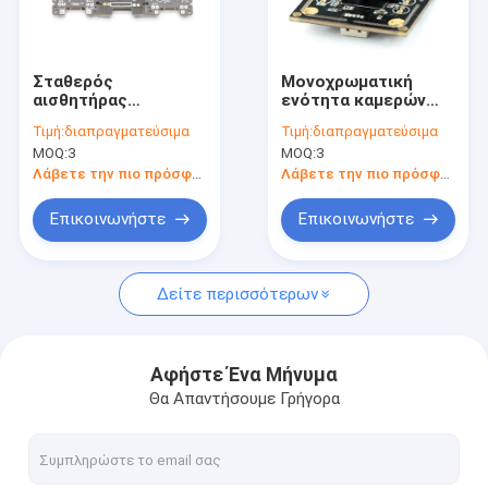
Εμφάνιση VR
Σχετικά με εμάς
Σταθερός
Μονοχρωματική
αισθητήρας
ενότητα καμερών
Γύρος εργοστασίων
Omnivision OV5643
μικροϋπολογιστών
Τιμή:
διαπραγματεύσιμα
Τιμή:
διαπραγματεύσιμα
ενότητας καμερών
εικόνας 5MP με τον
MOQ:
3
MOQ:
3
φακών 5MP φίλτρων
αισθητήρα
Ποιοτικός έλεγχος
IR εστίασης
ημιαγωγών MT9P031
Λάβετε την πιο πρόσφατη τιμή
Λάβετε την πιο πρόσφατη τιμή
επαφή
Επικοινωνήστε
Επικοινωνήστε
Νέα
Δείτε περισσότερων
Όλες οι περιπτώσεις
Ζητήστε ένα απόσπασμα
Αφήστε Ένα Μήνυμα
Θα Απαντήσουμε Γρήγορα
Ενότητες καμερών cOem