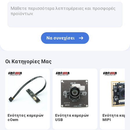
Ενότητα καμερών USB
Ενότητα καμερών MIPI
Ενότητα καμερών DVP
Να συνεχίσει
Σφαιρική ενότητα καμερών παραθυρόφυλλων
Ενότητα καμερών νυχτερινής όρασης
Οι Κατηγορίες Μας
Ενότητα καμερών ενδοσκοπίων
Διπλή ενότητα καμερών φακών
Ενότητα καμερών αναγνώρισης προσώπου
ενότητα lap-top webcam
Ενότητες καμερών
Ενότητα καμερών
Ενότητα καμε
1MP ενότητα καμερών
cOem
USB
MIPI