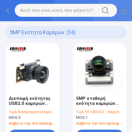
5MP Ενότητα Καμερών
(34)
Διεπαφή ενότητας
5MP σταθερή
USB2.0 καμερών
ενότητα καμερών
αναγνώρισης
mipi εστίασης με τον
Τιμή:
διαπραγματεύσιμα
Τιμή:
10-100USD、negotiable
προσώπου
αισθητήρα OV5647
MOQ:
3
MOQ:
1
αισθητήρων της
Omnivision CMOS
Sony IMX335
Λάβετε την πιο πρόσφατη τιμή
Λάβετε την πιο πρόσφατη τιμή