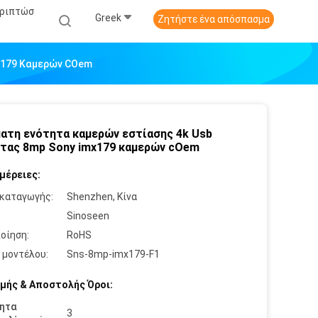
εριπτώσ
Greek
Ζητήστε ένα απόσπασμα
mx179 Καμερών COem
ατη ενότητα καμερών εστίασης 4k Usb
τας 8mp Sony imx179 καμερών cOem
μέρειες:
καταγωγής:
Shenzhen, Κίνα
:
Sinoseen
οίηση:
RoHS
 μοντέλου:
Sns-8mp-imx179-F1
μής & Αποστολής Όροι:
ητα
3