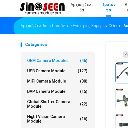
Αρχική Σελί
Προϊόν
Β
Δα
Τα
Αρχική Σελίδα
Προϊόντα
Ενότητες Καμερών COem
Αυ
Catagories
OEM Camera Modules
(46)
USB Camera Module
(127)
MIPI Camera Module
(88)
DVP Camera Module
(15)
Global Shutter Camera
(22)
Module
Night Vision Camera
(16)
Module