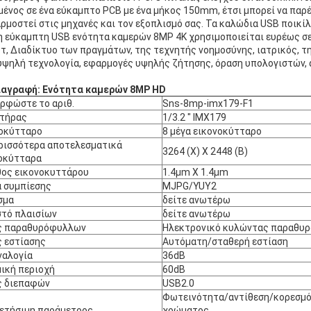
μένος σε ένα εύκαμπτο PCB με ένα μήκος 150mm, έτσι μπορεί να παρέχ
ρμοστεί στις μηχανές και τον εξοπλισμό σας. Τα καλώδια USB ποικίλλ
η εύκαμπτη USB ενότητα καμερών 8MP 4K χρησιμοποιείται ευρέως σε 
τ, Διαδίκτυο των πραγμάτων, της τεχνητής νοημοσύνης, ιατρικός, τ
υψηλή τεχνολογία, εφαρμογές υψηλής ζήτησης, όραση υπολογιστών, 
αγραφή: Ενότητα καμερών 8MP HD
ρφώστε το αριθ.
Sns-8mp-imx179-F1
τήρας
1/3.2 " IMX179
οκύτταρο
8 μέγα εικονοκύτταρο
ρισσότερα αποτελεσματικά
3264 (Χ) Χ 2448 (Β)
οκύτταρα
ος εικονοκυττάρου
1.4µm X 1.4µm
 συμπίεσης
MJPG/YUY2
σμα
δείτε ανωτέρω
τό πλαισίων
δείτε ανωτέρω
ς παραθυρόφυλλων
Ηλεκτρονικό κυλώντας παραθυ
 εστίασης
Αυτόματη/σταθερή εστίαση
ναλογία
36dB
ική περιοχή
60dB
ς διεπαφών
USB2.0
Φωτεινότητα/αντίθεση/κορεσμ
ετήσιμη παράμετρος
χρώματος