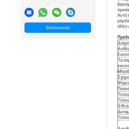
βασισ
προσα
Αυτή 
ρομπό
άλλη 
Επικοινωνία
Προδι
Διαμο
Αισθη
Εικον
Τα πε
εικον
Μέγεθ
Σχήμα
Ψήφι
Ποσοσ
Τύπο
Τύπος
S/N α
Δυναμ
Τύπο
Διευθ