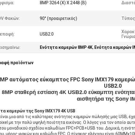
ήφισμα:
8MP 3264 (Χ) Χ 2448 (Β)
Διαστά
OV Φακών:
90° (προαιρετικός)
Τύπος
Χαρακ
ιεπαφή:
USB2.0
Γνώρι
πισημαίνω:
Ενότητα καμερών 8MP 4K
,
Ενότητα καμερών I
ραφή προϊόντων
MP αυτόματος εύκαμπτος FPC Sony IMX179 καμερών
USB2.0
8MP σταθερή εστίαση 4K USB2.0 εύκαμπτη ενότητα
αισθητήρα της Sony I
τα καμερών της Sony IMX179 4K USB
είναι μια από τις καλύτερες ενότητες καμερών πώλησής μας USB, έχ
ixel με την πολύ υψηλή ποιότητα εικόνας. Ο λόγος για τον οποίο αυτ
του μοναδικού σχεδίου καλωδίων FPC+PCB+USB του. Δομικά, η ενότη
ου, μέρος φακών και καλώδιο FPC. Ο πίνακας ελέγχου είναι 60MMx10