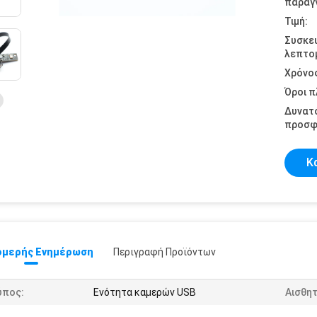
παραγγ
Τιμή:
Συσκε
λεπτομ
Χρόνο
Όροι 
Δυνατ
προσφ
Κ
μερής Ενημέρωση
Περιγραφή Προϊόντων
ύπος:
Ενότητα καμερών USB
Αισθη