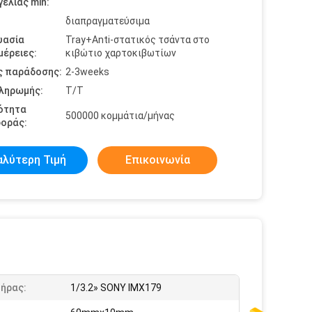
ελίας min:
διαπραγματεύσιμα
υασία
Tray+Anti-στατικός τσάντα στο
έρειες:
κιβώτιο χαρτοκιβωτίων
ς παράδοσης:
2-3weeks
πληρωμής:
T/T
ότητα
500000 κομμάτια/μήνας
οράς:
αλύτερη Τιμή
Επικοινωνία
τήρας:
1/3.2» SONY IMX179