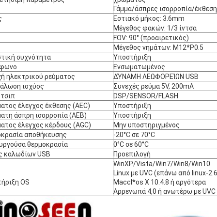
Γάμμα/άσπρες ισορροπία/έκθεση
ς
Εστιακό μήκος: 3.6mm
Μέγεθος φακών: 1/3 ίντσα
FOV: 90° (προαιρετικός)
Μέγεθος νημάτων: M12*P0.5
τική συχνότητα
Υποστήριξη
όφωνο
Ενσωματωμένος
ή ηλεκτρικού ρεύματος
ΔΎΝΑΜΗ ΛΕΩΦΟΡΕΊΩΝ USB
άλωση ισχύος
Συνεχές ρεύμα 5V, 200mA
 τσιπ
DSP/SENSOR/FLASH
ατος έλεγχος έκθεσης (AEC)
Υποστήριξη
ατη άσπρη ισορροπία (AEB)
Υποστήριξη
ατος έλεγχος κέρδους (AGC)
Μην υποστηριγμένος
κρασία αποθήκευσης
-20°C σε 70°C
υργούσα θερμοκρασία
0°C σε 60°C
ς καλωδίων USB
Προεπιλογή
WinXP/Vista/Win7/Win8/Win10
Linux με UVC (επάνω από linux-2.6
ήριξη OS
Maccl*os Χ 10.4.8 ή αργότερα
Αρρενωπά 4,0 ή ανωτέρω με UVC