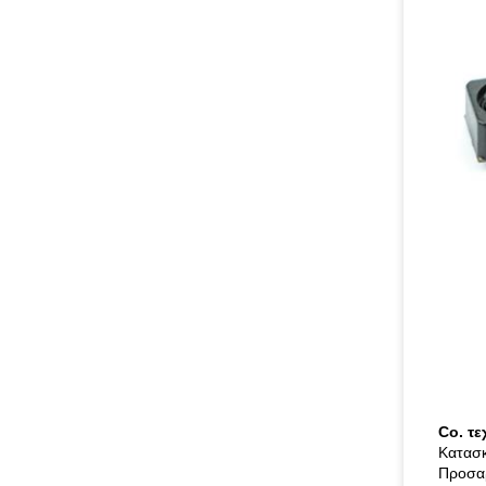
Co. τ
Κατασκ
Προσαρ