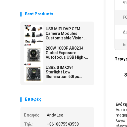
Ψ
Best Products
F
USB MIPI DVP OEM
Δ
Camera Modules
Customizable Vision
Solution Auto Focus
Ε
200W 1080P AR0234
Global Exposure
Autofocus USB High-
Περιγ
Speed Snapshot
Camera Module
USB2.0 IMX291
Starlight Low
8
Illumination 60fps
Camera Module For
Security Monitoring
Επαφές
Ενότη
Αυτό 
Επαφές:
Andy Lee
megap
λόγω 
Τηλ.::
+8618075543558
ελέγχ