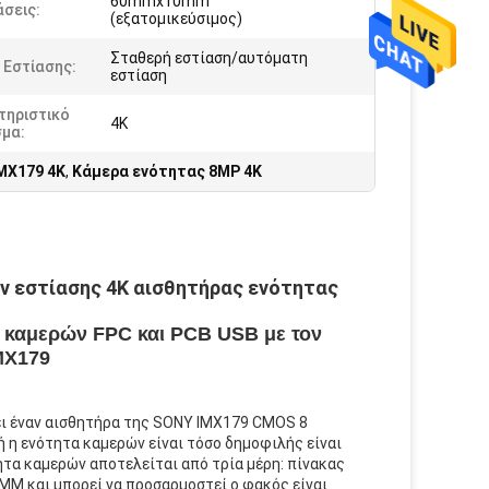
60mmx10mm
σεις:
(εξατομικεύσιμος)
Σταθερή εστίαση/αυτόματη
 Εστίασης:
εστίαση
τηριστικό
4K
σμα:
MX179 4K
,
Κάμερα ενότητας 8MP 4K
 εστίασης 4K αισθητήρας ενότητας
 καμερών FPC και PCB USB με τον
MX179
ει έναν αισθητήρα της SONY IMX179 CMOS 8
ή η ενότητα καμερών είναι τόσο δημοφιλής είναι
τα καμερών αποτελείται από τρία μέρη: πίνακας
MM και μπορεί να προσαρμοστεί ο φακός είναι