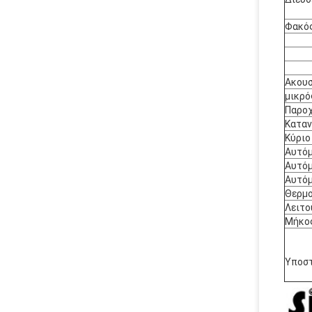
Φακό
Ακουσ
μικρ
Παροχ
Καταν
Κύριο
Αυτόμ
Αυτόμ
Αυτόμ
Θερμο
Λειτο
Μήκο
Υποστ