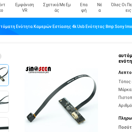
ίντ
Εμφάνιση
Σχετικά Με Εμ
Επα
Νέ
Όλες Οι Π
Εο
VR
Άς
Φή
Α
Εις
τόματη Ενότητα Καμερών Εστίασης 4k Usb Ενότητας 8mp Sony I
αυτόμ
ενότη
Λεπτο
Τόπος 
Μάρκα
Πιστοπ
Αριθμό
Πληρω
Ποσότ