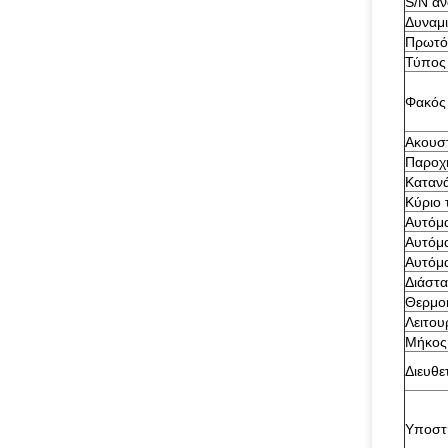
S/N αν
Δυναμι
Πρωτό
Τύπος
Φακός
Ακουστ
Παροχή
Καταν
Κύριο 
Αυτόμα
Αυτόμ
Αυτόμα
Διάστ
Θερμο
Λειτο
Μήκος
Διευθε
Υποστ