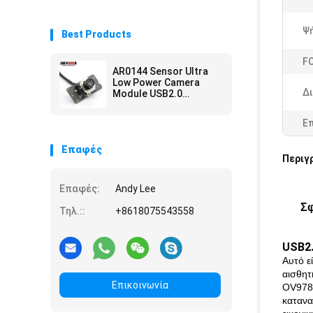
Ψ
Best Products
F
AR0144 Sensor Ultra
Low Power Camera
Δ
Module USB2.0
Interface M12 Lens
Ε
Επαφές
Περιγ
Επαφές:
Andy Lee
Σφ
Τηλ.::
+8618075543558
USB2.
Αυτό ε
αισθητ
Επικοινωνία
OV9782
κατανα