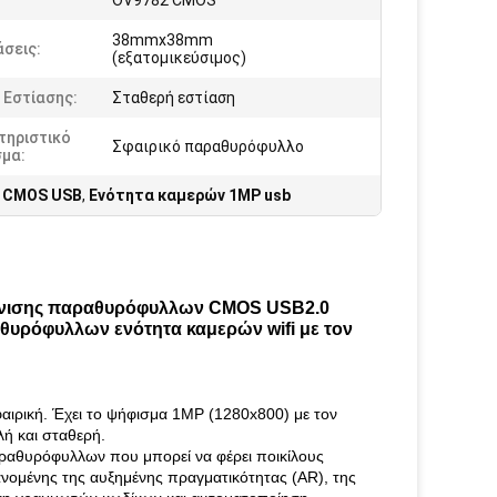
OV9782 CMOS
38mmx38mm
σεις:
(εξατομικεύσιμος)
 Εστίασης:
Σταθερή εστίαση
τηριστικό
Σφαιρικό παραθυρόφυλλο
σμα:
 CMOS USB
,
Ενότητα καμερών 1MP usb
κόνισης παραθυρόφυλλων CMOS USB2.0
θυρόφυλλων ενότητα καμερών wifi με τον
αιρική. Έχει το ψήφισμα 1MP (1280x800) με τον
ή και σταθερή.
αραθυρόφυλλων που μπορεί να φέρει ποικίλους
νομένης της αυξημένης πραγματικότητας (AR), της