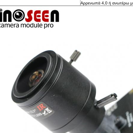
Αρρενωπά 4,0 ή ανωτέρω 