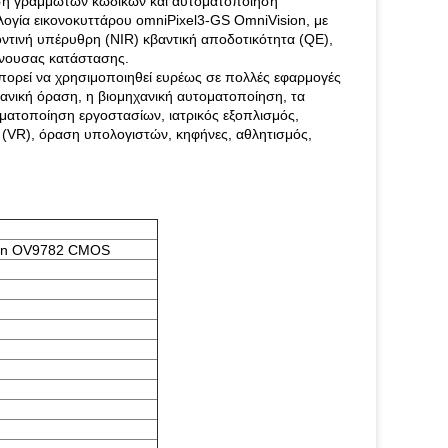
υση γραμμωτών κωδίκων και αυτοματοποίηση
ογία εικονοκυττάρου omniPixel3-GS OmniVision, με
ντινή υπέρυθρη (NIR) κβαντική αποδοτικότητα (QE),
άνουσας κατάστασης.
ορεί να χρησιμοποιηθεί ευρέως σε πολλές εφαρμογές
ανική όραση, η βιομηχανική αυτοματοποίηση, τα
τοματοποίηση εργοστασίων, ιατρικός εξοπλισμός,
 (VR), όραση υπολογιστών, κηφήνες, αθλητισμός,
sion OV9782 CMOS