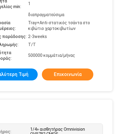
ητα
1
ελίας min:
διαπραγματεύσιμα
υασία
Tray+Anti-στατικός τσάντα στο
έρειες:
κιβώτιο χαρτοκιβωτίων
ς παράδοσης:
2-3weeks
πληρωμής:
T/T
ότητα
500000 κομμάτια/μήνας
οράς:
αλύτερη Τιμή
Επικοινωνία
1/4» αισθητήρας Omnivision
τήρας: