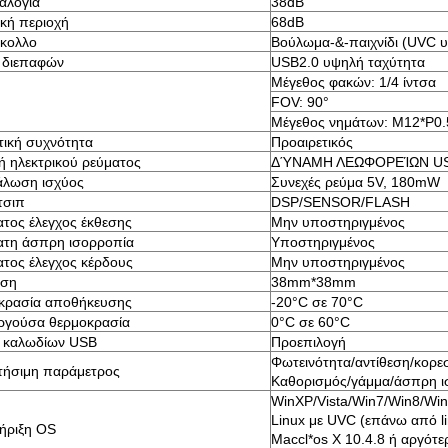
αλογία
38dB
κή περιοχή
68dB
κολλο
Βούλωμα-&-παιχνίδι (UVC 
 διεπαφών
USB2.0 υψηλή ταχύτητα
Μέγεθος φακών: 1/4 ίντσα
FOV: 90°
Μέγεθος νημάτων: M12*P0.
ική συχνότητα
Προαιρετικός
 ηλεκτρικού ρεύματος
ΔΎΝΑΜΗ ΛΕΩΦΟΡΕΊΩΝ U
άλωση ισχύος
Συνεχές ρεύμα 5V, 180mW
τσιπ
DSP/SENSOR/FLASH
τος έλεγχος έκθεσης
Μην υποστηριγμένος
ατη άσπρη ισορροπία
Υποστηριγμένος
τος έλεγχος κέρδους
Μην υποστηριγμένος
αση
38mm*38mm
κρασία αποθήκευσης
-20°C σε 70°C
υργούσα θερμοκρασία
0°C σε 60°C
 καλωδίων USB
Προεπιλογή
Φωτεινότητα/αντίθεση/κορ
τήσιμη παράμετρος
Καθορισμός/γάμμα/άσπρη ι
WinXP/Vista/Win7/Win8/Wi
Linux με UVC (επάνω από li
ήριξη OS
Maccl*os Χ 10.4.8 ή αργότε