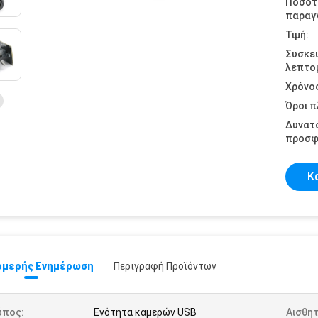
Ποσότ
παραγγ
Τιμή:
Συσκε
λεπτομ
Χρόνο
Όροι 
Δυνατ
προσφ
Κ
μερής Ενημέρωση
Περιγραφή Προϊόντων
ύπος:
Ενότητα καμερών USB
Αισθη