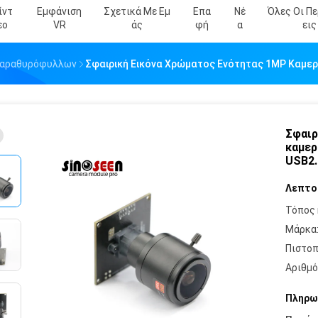
ίντ
Εμφάνιση
Σχετικά Με Εμ
Επα
Νέ
Όλες Οι Π
Εο
VR
Άς
Φή
Α
Εις
Παραθυρόφυλλων
Σφαιρική Εικόνα Χρώματος Ενότητας 1MP Καμε
Σφαιρ
καμερ
USB2.
Λεπτο
Τόπος 
Μάρκα
Πιστοπ
Αριθμό
Πληρω