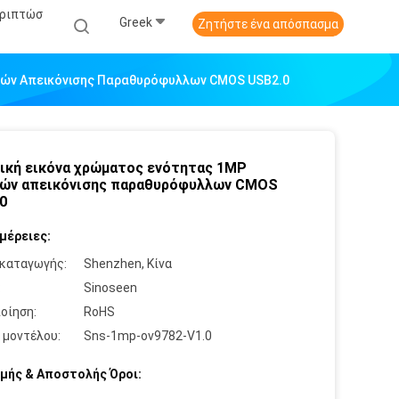
εριπτώσ
Greek
Ζητήστε ένα απόσπασμα
ρών Απεικόνισης Παραθυρόφυλλων CMOS USB2.0
ική εικόνα χρώματος ενότητας 1MP
ών απεικόνισης παραθυρόφυλλων CMOS
0
μέρειες:
καταγωγής:
Shenzhen, Κίνα
:
Sinoseen
οίηση:
RoHS
 μοντέλου:
Sns-1mp-ov9782-V1.0
μής & Αποστολής Όροι: