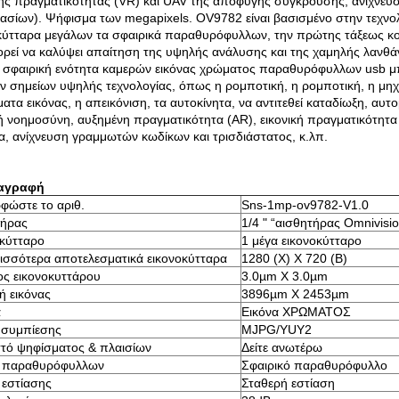
κής πραγματικότητας (VR) και UAV της αποφυγής σύγκρουσης, ανίχνε
ασίων). Ψήφισμα των megapixels. OV9782 είναι βασισμένο στην τεχνολ
κύτταρα μεγάλων τα σφαιρικά παραθυρόφυλλων, την πρώτης τάξεως κο
ορεί να καλύψει απαίτηση της υψηλής ανάλυσης και της χαμηλής λανθ
 σφαιρική ενότητα καμερών εικόνας χρώματος παραθυρόφυλλων usb μπ
 σημείων υψηλής τεχνολογίας, όπως η ρομποτική, η ρομποτική, η μηχ
ατα εικόνας, η απεικόνιση, τα αυτοκίνητα, να αντιτεθεί καταδίωξη, αυ
ή νοημοσύνη, αυξημένη πραγματικότητα (AR), εικονική πραγματικότητα
α, ανίχνευση γραμμωτών κωδίκων και τρισδιάστατος, κ.λπ.
αγραφή
φώστε το αριθ.
Sns-1mp-ov9782-V1.0
τήρας
1/4 " “αισθητήρας Omnivi
κύτταρο
1 μέγα εικονοκύτταρο
ισσότερα αποτελεσματικά εικονοκύτταρα
1280 (Χ) Χ 720 (Β)
ς εικονοκυττάρου
3.0µm X 3.0µm
ή εικόνας
3896µm X 2453µm
α
Εικόνα ΧΡΩΜΑΤΟΣ
 συμπίεσης
MJPG/YUY2
τό ψηφίσματος & πλαισίων
Δείτε ανωτέρω
 παραθυρόφυλλων
Σφαιρικό παραθυρόφυλλο
 εστίασης
Σταθερή εστίαση