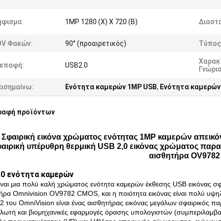
ήφισμα:
1MP 1280 (Χ) Χ 720 (Β)
Διαστά
OV Φακών:
90° (προαιρετικός)
Τύπος
Χαρακ
ιεπαφή:
USB2.0
Γνώρι
πισημαίνω:
Ενότητα καμερών 1MP USB
,
Ενότητα καμερών
ραφή προϊόντων
Σφαιρική εικόνα χρώματος ενότητας 1MP καμερών απει
αιρική υπέρυθρη θερμική USB 2,0 εικόνας χρώματος παρα
αισθητήρα OV9782
0 ενότητα καμερών
ίναι μια πολύ καλή χρώματος ενότητα καμερών έκθεσης USB εικόνας σφ
ήρα Omnivision OV9782 CMOS, και η ποιότητα εικόνας είναι πολύ υψηλ
 του OmniVision είναι ένας αισθητήρας εικόνας μεγάλων σφαιρικός π
λωτή και βιομηχανικές εφαρμογές όρασης υπολογιστών (συμπεριλαμβα