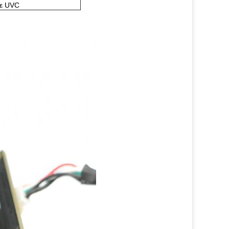
με UVC