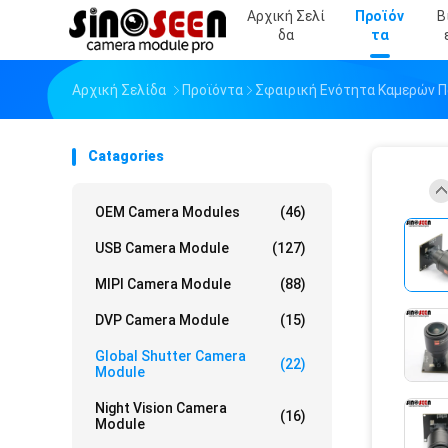
Αρχική Σελί
Προϊόν
Β
Δα
Τα
Αρχική Σελίδα
Προϊόντα
Σφαιρική Ενότητα Καμερών 
Catagories
OEM Camera Modules
(46)
USB Camera Module
(127)
MIPI Camera Module
(88)
DVP Camera Module
(15)
Global Shutter Camera
(22)
Module
Night Vision Camera
(16)
Module