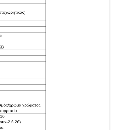
υποχωρητικός)
5
SB
εσμός/χρώμα χρώματος
σορροπία
n10
nux-2.6.26)
ρα