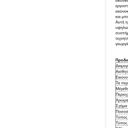
εικονι
εργοστ
εικονο
και μπ
Αυτή η
υψηλών
συστήμ
τεχνητ
γεωργί
Προδι
Διαμορ
Αισθη
Εικονο
Τα περ
Μέγεθο
Περιοχ
Χρώμ
Σχήμα
Ποσοσ
Τύπος
Τύπος