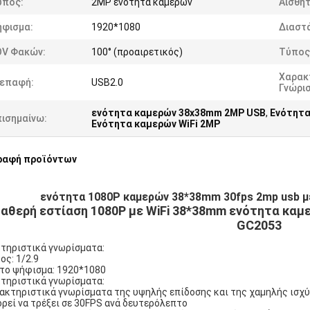
ύπος:
2MP ενότητα καμερών
Αισθη
ήφισμα:
1920*1080
Διαστά
OV Φακών:
100° (προαιρετικός)
Τύπος
Χαρακ
ιεπαφή:
USB2.0
Γνώρι
ενότητα καμερών 38x38mm 2MP USB
,
Ενότητα
πισημαίνω:
Ενότητα καμερών WiFi 2MP
ραφή προϊόντων
ενότητα 1080P καμερών 38*38mm 30fps 2mp usb με
αθερή εστίαση 1080P με WiFi 38*38mm ενότητα καμε
GC2053
τηριστικά γνωρίσματα:
ος: 1/2.9
το ψήφισμα: 1920*1080
τηριστικά γνωρίσματα:
ρακτηριστικά γνωρίσματα της υψηλής επίδοσης και της χαμηλής ισ
ορεί να τρέξει σε 30FPS ανά δευτερόλεπτο