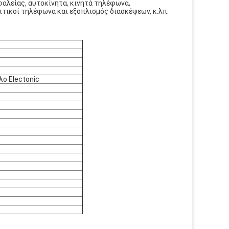
φαλείας, αυτοκίνητα, κινητά τηλέφωνα,
τικοί τηλέφωνα και εξοπλισμός διασκέψεων, κ.λπ.
ο Electonic