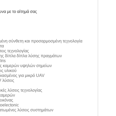
να με το αίτημά σας
ετη και προσαρμοσμένη τεχνολογία
α
χνολογίας
ίπλα δίπλα λύσης πραγμάτων
ris
ν υψηλών σημείων
υλικού
νος για μικρό UAV
ύσεις
εις τεχνολογίας
αμερών
κόνας
ectonic
ες λύσεις συστημάτων