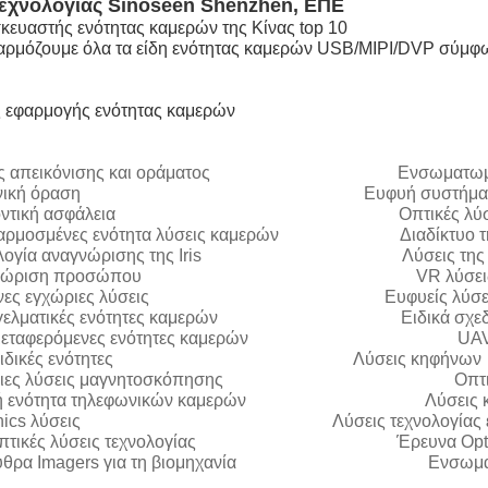
τεχνολογίας Sinoseen Shenzhen, ΕΠΕ
κευαστής ενότητας καμερών της Κίνας top 10
ρμόζουμε όλα τα είδη ενότητας καμερών USB/MIPI/DVP σύμφω
ς εφαρμογής ενότητας καμερών
ις απεικόνισης και οράματος Ενσωματωμένη σύνθ
χανική όραση Ευφυή συστήματ
λοντική ασφάλεια Οπτικές λύσεις τε
αρμοσμένες ενότητα λύσεις καμερών Διαδίκτυο της δ
ολογία αναγνώρισης της Iris Λύσεις της I
γνώριση προσώπου VR λύσεις καμερώ
πνες εγχώριες λύσεις Ευφυείς λύσεις 
γελματικές ενότητες καμερών Ειδικά σχεδιασμέ
ομεταφερόμενες ενότητες καμερών UAV λ
 ειδικές ενότητες Λύσεις κηφήνων
έριες λύσεις μαγνητοσκόπησης Οπτικές λύσ
ητή ενότητα τηλεφωνικών καμερών Λύσεις κ
ronics λύσεις Λύσεις τεχνολογίας ει
εοπτικές λύσεις τεχνολογίας Έρευνα Optoel
υθρα Imagers για τη βιομηχανία Ενσωματωμέν