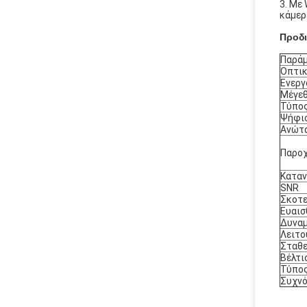
3. Με
κάμερ
Προδ
Παρά
Οπτικ
Ενεργ
Μέγεθ
Τύπο
Ψήφισ
Ανώτα
Παροχ
Καταν
SNR
Σκοτε
Ευαισ
Δυναμ
Λειτο
Σταθε
Βέλτι
Τύπος
Συχνό