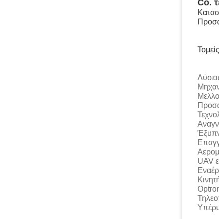
Co. 
Κατασ
Προσα
Τομεί
Λύσε
Μη
Μελ
Προσ
Τεχν
Ανα
Έξυ
Επαγ
Αερ
UAV
Ενα
Κιν
Opt
Τηλ
Υπέρ