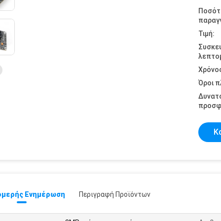
Ποσότ
παραγγ
Τιμή:
Συσκε
λεπτομ
Χρόνο
Όροι 
Δυνατ
προσφ
Κ
μερής Ενημέρωση
Περιγραφή Προϊόντων