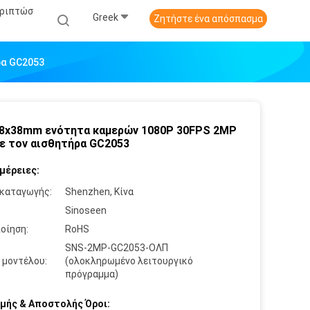
εριπτώσ
Greek
Ζητήστε ένα απόσπασμα
ρα GC2053
38x38mm ενότητα καμερών 1080P 30FPS 2MP
ε τον αισθητήρα GC2053
μέρειες:
καταγωγής:
Shenzhen, Κίνα
:
Sinoseen
οίηση:
RoHS
SNS-2MP-GC2053-ΟΛΠ
 μοντέλου:
(ολοκληρωμένο λειτουργικό
πρόγραμμα)
μής & Αποστολής Όροι: