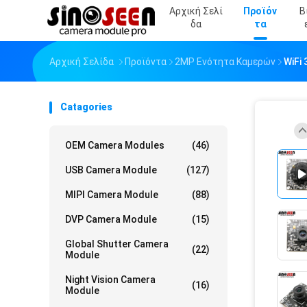
Αρχική Σελί
Προϊόν
Β
Δα
Τα
Αρχική Σελίδα
Προϊόντα
2MP Ενότητα Καμερών
WiFi
Catagories
OEM Camera Modules
(46)
USB Camera Module
(127)
MIPI Camera Module
(88)
DVP Camera Module
(15)
Global Shutter Camera
(22)
Module
Night Vision Camera
(16)
Module