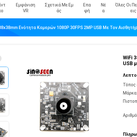
ίντ
Εμφάνιση
Σχετικά Με Εμ
Επα
Νέ
Όλες Οι Π
Εο
VR
Άς
Φή
Α
Εις
 38x38mm Ενότητα Καμερών 1080P 30FPS 2MP USB Με Τον Αισθητή
WiFi 
USB μ
Λεπτο
Τόπος 
Μάρκα
Πιστοπ
Αριθμό
Πληρω