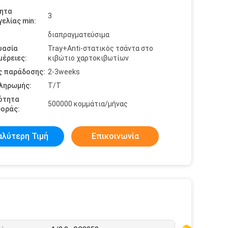
ητα
3
ελίας min:
διαπραγματεύσιμα
υασία
Tray+Anti-στατικός τσάντα στο
έρειες:
κιβώτιο χαρτοκιβωτίων
ς παράδοσης:
2-3weeks
πληρωμής:
T/T
ότητα
500000 κομμάτια/μήνας
οράς:
αλύτερη Τιμή
Επικοινωνία