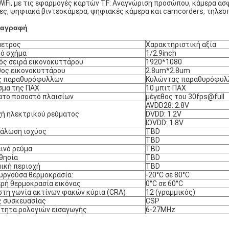
 WiFi, με τις εφαρμογές καρτών TF: Αναγνώριση προσώπου, κάμερα ασ
ες, ψηφιακά βιντεοκάμερα, ψηφιακές κάμερα και camcorders, τηλεοπ
ιαγραφή
μετρος
Χαρακτηριστική αξία
ό σχήμα
1/2.9inch
ός σειρά εικονοκυττάρου
1920*1080
ος εικονοκυττάρου
2.8um*2.8um
ς παραθυρόφυλλων
Κυλώντας παραθυρόφυλλ
μα της ΠΑΧ
10 μπιτ ΠΑΧ
το ποσοστό πλαισίων
μέγεθος του 30fps@full
AVDD28: 2.8V
ή ηλεκτρικού ρεύματος
DVDD: 1.2V
IOVDD: 1.8V
άλωση ισχύος
TBD
TBD
ινό ρεύμα
TBD
θησία
TBD
ική περιοχή
TBD
υργούσα θερμοκρασία:
-20°C σε 80°C
ρή θερμοκρασία εικόνας
0°C σε 60°C
στη γωνία ακτίνων φακών κύρια (CRA)
12 (γραμμικός)
 συσκευασίας
CSP
τητα ρολογιών εισαγωγής
6-27MHz