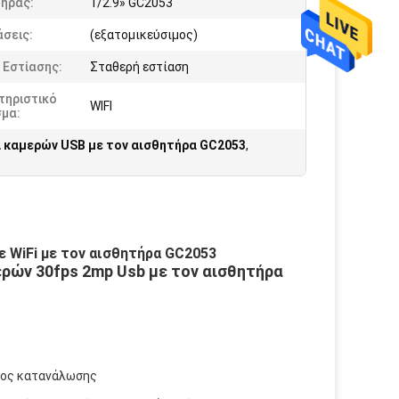
τήρας:
1/2.9» GC2053
σεις:
(εξατομικεύσιμος)
 Εστίασης:
Σταθερή εστίαση
τηριστικό
WIFI
σμα:
 καμερών USB με τον αισθητήρα GC2053
,
 WiFi με τον αισθητήρα GC2053
ρών 30fps 2mp Usb με τον αισθητήρα 
χύος κατανάλωσης