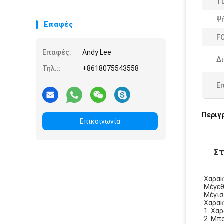
Τ
Ψ
Επαφές
F
Επαφές:
Andy Lee
Δ
Τηλ.::
+8618075543558
Ε
Περιγ
Επικοινωνία
Στ
Χαρακ
Μέγεθ
Μέγισ
Χαρακ
1. Χα
2. Μπ