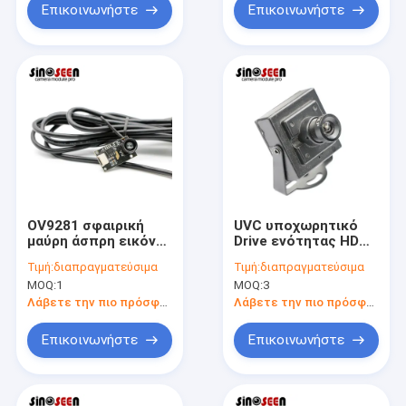
CCTV
Επικοινωνήστε
Επικοινωνήστε
OV9281 σφαιρική
UVC υποχωρητικό
μαύρη άσπρη εικόνα
Drive ενότητας HD
ενότητας καμερών
720p καμερών
Τιμή:
διαπραγματεύσιμα
Τιμή:
διαπραγματεύσιμα
παραθυρόφυλλων
κατοικίας USB 1MP
MOQ:
1
MOQ:
3
1MP μονοχρωματική
μετάλλων
Λάβετε την πιο πρόσφατη τιμή
Λάβετε την πιο πρόσφατη τιμή
Επικοινωνήστε
Επικοινωνήστε