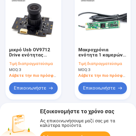
μικρό Usb OV9712
Μακροχρόνια
Drive ενότητας
ενότητα 1 καμερών
καμερών 1mp 720p
μορφής HD CMOS
Τιμή:
διαπραγματεύσιμα
Τιμή:
διαπραγματεύσιμα
HD ελεύθερο για το
USB λουρίδων μέγα
MOQ:
3
MOQ:
3
αυτοκίνητο DVR
εικονοκύτταρο με
LEDs
Λάβετε την πιο πρόσφατη τιμή
Λάβετε την πιο πρόσφατη τιμή
Επικοινωνήστε
Επικοινωνήστε
Εξοικονομήστε το χρόνο σας
Ας επικοινωνήσουμε μαζί σας με τα
καλύτερα προϊόντα.