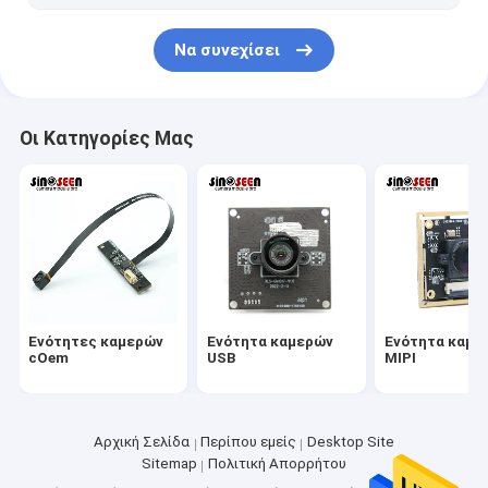
2MP ενότητα καμερών
Να συνεχίσει
5MP ενότητα καμερών
8MP ενότητα καμερών
Οι Κατηγορίες Μας
13MP ενότητα καμερών
Οθόνη Μονούλης Καμερας
Ενότητα καμερών σμέουρων pi
Ενότητες καμερών
Ενότητα καμερών
Ενότητα καμε
cOem
USB
MIPI
Αρχική Σελίδα
Περίπου εμείς
Desktop Site
Sitemap
Πολιτική Απορρήτου