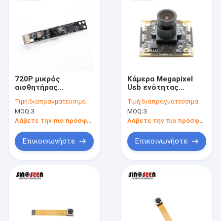
720P μικρός
Κάμερα Megapixel
αισθητήρας
Usb ενότητας
Omnivision OV9732
καμερών 1MP WDR
Τιμή:
διαπραγματεύσιμα
Τιμή:
διαπραγματεύσιμα
ενότητας καμερών
USB με Omnivision
MOQ:
3
MOQ:
3
USB 1MP για το lap-
OV9623
top σημειωματάριων
Λάβετε την πιο πρόσφατη τιμή
Λάβετε την πιο πρόσφατη τιμή
Επικοινωνήστε
Επικοινωνήστε
Αρχική Σελίδα
Προϊόντα
Βίντεο