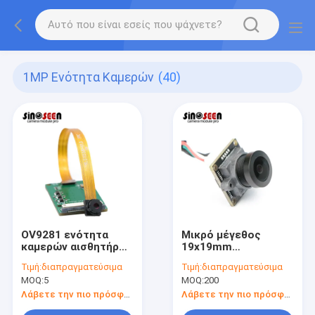
1MP Ενότητα Καμερών
(40)
OV9281 ενότητα
Μικρό μέγεθος
καμερών αισθητήρων
19x19mm
1MP MIPI για τη
αισθητήρας
Τιμή:
διαπραγματεύσιμα
Τιμή:
διαπραγματεύσιμα
βιομηχανική δοκιμή
ενότητας H42
MOQ:
5
MOQ:
200
καμερών 1MP για τον
ανιχνευτή
Λάβετε την πιο πρόσφατη τιμή
Λάβετε την πιο πρόσφατη τιμή
γραμμωτών κωδίκων