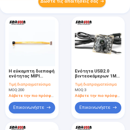
Δώστε τις απαιτήσεις σας
Η εύκαμπτη διεπαφή
Ενότητα USB2.0
ενότητας MIPI
βιντεοκάμερων 1MP
καμερών πινάκων
720P Doorbell με τον
Τιμή:
διαπραγματεύσιμα
Τιμή:
διαπραγματεύσιμα
1MP κορδελλών
αισθητήρα GC1064
MOQ:
200
MOQ:
3
καθόρισε την
εστίαση
Λάβετε την πιο πρόσφατη τιμή
Λάβετε την πιο πρόσφατη τιμή
Επικοινωνήστε
Επικοινωνήστε