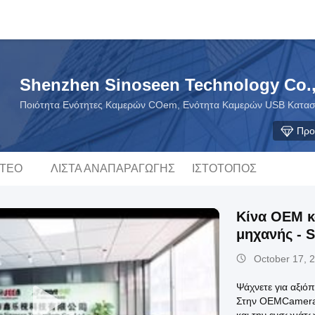
Shenzhen Sinoseen Technology Co.,
Ποιότητα Ενότητες Καμερών COem, Ενότητα Καμερών USB Κατασ
Προ
ΝΤΕΟ
ΛΊΣΤΑ ΑΝΑΠΑΡΑΓΩΓΉΣ
ΙΣΤΌΤΟΠΟΣ
Κίνα OEM κ
μηχανής - 
των τύπων 
October 17, 
Ψάχνετε για αξιό
Στην OEMCameraM