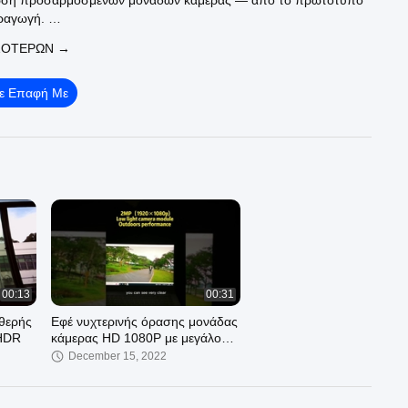
τωση προσαρμοσμένων μονάδων κάμερας — από το πρωτότυπο
αραγωγή.
ΣΌΤΕΡΩΝ →
θητήρων: CMOS, USB, MIPI, DVP
AI, ρομποτική, αυτοκινητοβιομηχανία, ιατρική, βιομηχανία και
 ευρείας κατανάλωσης
Σε Επαφή Με
ODM one-stop — προσαρμοσμένη στις απαιτήσεις σας
 Sinoseen βοηθά τις παγκόσμιες μάρκες να επιτύχουν ανώτερη
ισης.
αζί μας σήμερα για την προσαρμοσμένη λύση μονάδας κάμερας
#OEMCamera #USBcamera #AIvision #IndustrialCamera
00:13
00:31
θερής
Εφέ νυχτερινής όρασης μονάδας
 HDR
κάμερας HD 1080P με μεγάλο
διάφραγμα
December 15, 2022