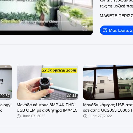
και την ενσωμά
έως τη μαζική π
ΜΆΘΕΤΕ ΠΕΡΙΣ
Ευρύ φάσμα αισ
Εφαρμογές: Όραση 
ηλεκτρονικά είδη
Μας Ελάτε 
Υπηρεσία OEM & 
Ανακαλύψτε πώς η
απόδοση απεικόν
Επικοινωνήστε μ
σας!
#CameraModule 
#Sinoseen
02:57
00:44
ology
Μονάδα κάμερας 8MP 4K FHD
Μονάδα κάμερας USB στα
ας
USB OEM με αισθητήρα IMX415
εστίασης GC2053 1080p
June 07, 2022
June 27, 2022