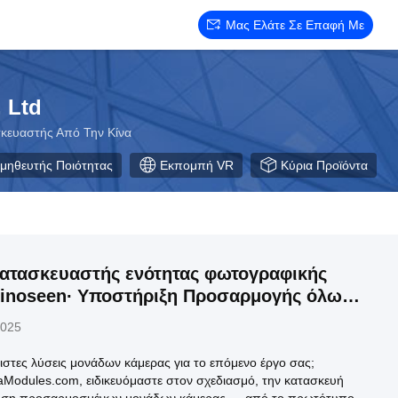
Μας Ελάτε Σε Επαφή Με
 Ltd
κευαστής Από Την Κίνα
μηθευτής Ποιότητας
Εκπομπή VR
Κύρια Προϊόντα
ατασκευαστής ενότητας φωτογραφικής
Sinoseen∙ Υποστήριξη Προσαρμογής όλων
ενότητας φωτογραφικής μηχανής
2025
πιστες λύσεις μονάδων κάμερας για το επόμενο έργο σας;
odules.com, ειδικευόμαστε στον σχεδιασμό, την κατασκευή