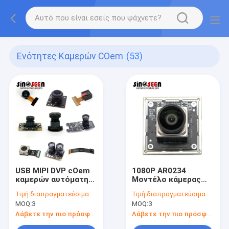
Ενότητες Καμερών COem
(53)
USB MIPI DVP cOem
1080P AR0234
καμερών αυτόματη
Μοντέλο κάμερας
εστίαση λύσης
USB
Τιμή:
διαπραγματεύσιμα
Τιμή:
διαπραγματεύσιμα
οράματος ενοτήτων
MOQ:
3
MOQ:
3
εξατομικεύσιμη
Λάβετε την πιο πρόσφατη τιμή
Λάβετε την πιο πρόσφατη τιμή