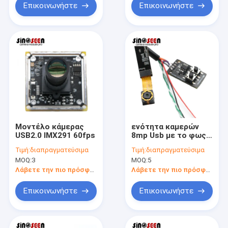
Επικοινωνήστε
Επικοινωνήστε
Μοντέλο κάμερας
ενότητα καμερών
USB2.0 IMX291 60fps
8mp Usb με το φως
αφθονίας των
Τιμή:
διαπραγματεύσιμα
Τιμή:
διαπραγματεύσιμα
οδηγήσεων
MOQ:
3
MOQ:
5
Λάβετε την πιο πρόσφατη τιμή
Λάβετε την πιο πρόσφατη τιμή
Επικοινωνήστε
Επικοινωνήστε