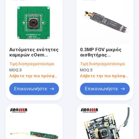
Αυτόματες ενότητες
0.3MP FOV μικρός
καμερών cOem
αισθητήρας
εστίασης Imx230
ενότητας GC0329
Τιμή:
διαπραγματεύσιμα
Τιμή:
διαπραγματεύσιμα
20mp HDR για την
καμερών για τη
MOQ:
3
MOQ:
3
υψηλή κάμερα
μάνδρα ανάγνωσης
πυροβολισμού
εκπαίδευσης
Λάβετε την πιο πρόσφατη τιμή
Λάβετε την πιο πρόσφατη τιμή
Επικοινωνήστε
Επικοινωνήστε
Αρχική Σελίδα
Προϊόντα
Βίντεο