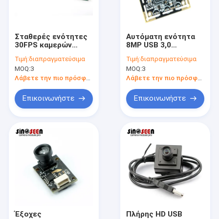
Εμφάνιση VR
Σχετικά με εμάς
Σταθερές ενότητες
Αυτόματη ενότητα
30FPS καμερών
8MP USB 3,0
Γύρος εργοστασίων
cOem εστίασης
38x38mm καμερών
Τιμή:
διαπραγματεύσιμα
Τιμή:
διαπραγματεύσιμα
ενδοσκοπικές με
Drive CMOS εστίασης
MOQ:
3
MOQ:
3
Mainboard
HD εξατομικεύσιμα
Ποιοτικός έλεγχος
Λάβετε την πιο πρόσφατη τιμή
Λάβετε την πιο πρόσφατη τιμή
επαφή
Επικοινωνήστε
Επικοινωνήστε
Νέα
Όλες οι περιπτώσεις
Ζητήστε ένα απόσπασμα
Ενότητες καμερών cOem
Έξοχες
Πλήρης HD USB