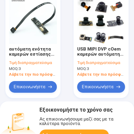
αυτόματη ενότητα
USB MIPI DVP cOem
καμερών εστίασης
καμερών αυτόματη
4k Usb ενότητας
εστίαση λύσης
Τιμή:
διαπραγματεύσιμα
Τιμή:
διαπραγματεύσιμα
8mp Sony imx179
οράματος ενοτήτων
MOQ:
3
MOQ:
3
καμερών cOem
εξατομικεύσιμη
Λάβετε την πιο πρόσφατη τιμή
Λάβετε την πιο πρόσφατη τιμή
Επικοινωνήστε
Επικοινωνήστε
Εξοικονομήστε το χρόνο σας
Ας επικοινωνήσουμε μαζί σας με τα
καλύτερα προϊόντα.