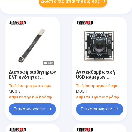
Δώστε τις απαιτήσεις σας
Διεπαφή αισθητήρων
Αντιεκθαμβωτική
DVP ενότητας
USB κάμερων
OV5640 καμερών
ασφαλείας 4MP
Τιμή:
διαπραγματεύσιμα
Τιμή:
διαπραγματεύσιμα
cOem 5MP για την
GC4653 ενότητα
MOQ:
3
MOQ:
1
αναγνώριση
καμερών ενότητας
ανίχνευσης κώδικα
WDR
Λάβετε την πιο πρόσφατη τιμή
Λάβετε την πιο πρόσφατη τιμή
Επικοινωνήστε
Επικοινωνήστε