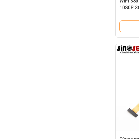
WiFi 38
1080P 3
αισθητή