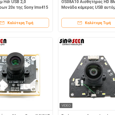
μ Hdr USB 2,0
OS08A10 Αισθητήρας HD 8
ρων 20x της Sony Imx415
Μονάδα κάμερας USB αυτό
η/χειρωνακτική εστίαση
εστίασης για DSC / DVC
ς καμερών
Καλύτερη Τιμή
Καλύτερη Τιμή