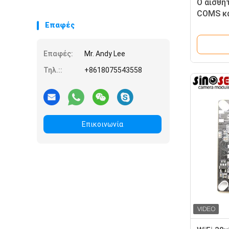
Ο αισθη
COMS κα
καμερών
Επαφές
Επαφές:
Mr. Andy Lee
Τηλ.::
+8618075543558
Επικοινωνία