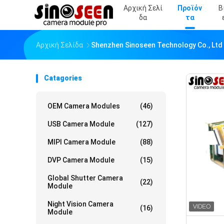
Αρχική Σελί
Προϊόν
Β
Δα
Τα
Αρχική Σελίδα
Shenzhen Sinoseen Technology Co., Ltd
Catagories
OEM Camera Modules
(46)
USB Camera Module
(127)
MIPI Camera Module
(88)
DVP Camera Module
(15)
Global Shutter Camera
(22)
Module
Night Vision Camera
(16)
Module