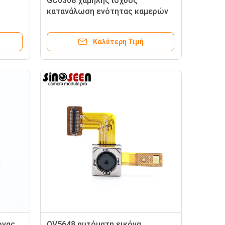
GC0308 χαμηλής ισχύος
κατανάλωση ενότητας καμερών
αισθητήρων 0.3MP υπέρυθρη
Καλύτερη Τιμή
όνας
OV5648 αυτόματη εικόνα