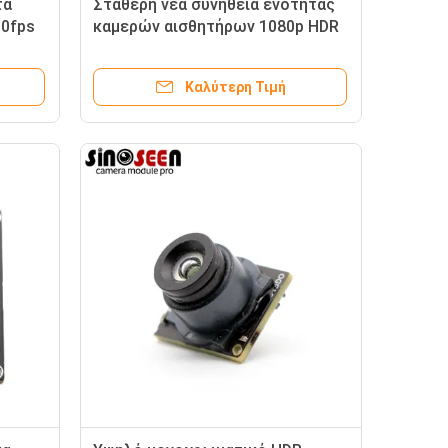
τα
Σταθερή νέα συνήθεια ενότητας
30fps
καμερών αισθητήρων 1080p HDR
εψη
USB εστίασης GC2053
Καλύτερη Τιμή