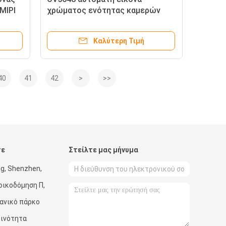
MIPI
χρώματος ενότητας καμερών
εστίασης 5MP MIPI με το
εξωτερικό φως λάμψης
Καλύτερη Τιμή
40
41
42
>
>>
τε
Στείλτε μας μήνυμα
g, Shenzhen,
οικοδόμηση Π,
χανικό πάρκο
οινότητα