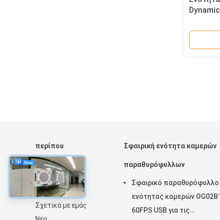
Dynamic
με Omni
περίπου
Σφαιρική ενότητα καμερών
Αρχική Σελίδα
παραθυρόφυλλων
Προϊόντα
Σφαιρικό παραθυρόφυλλο
Εμφάνιση VR
ενότητας καμερών OG02B
Σχετικά με εμάς
60FPS USB για τις
Νέα