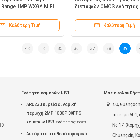
 Range 1MP WXGA MIPI
διεπαφών CMOS ενότητας 
vision OV10635
καμερών εστίασης 5MP
Smartphone
Καλύτερη Τιμή
Καλύτερη Τιμή
<<
<
35
36
37
38
39
Ενότητα καμερών USB
Μας ακολουθήσ
AR0230 ευρεία δυναμική
ΣΟ, Guangdon
περιοχή 2MP 1080P 30FPS
πάτωμα 501, 
καμερών USB ενότητας τσιπ
10
Νο 17, βιομη
Αυτόματο σταθερό σφαιρικό
Chuangxin, Κ