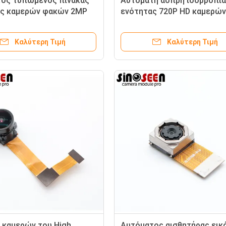
ος τυπωμένος πίνακας
Αυτόματη άσπρη ισορροπία
ας καμερών φακών 2MP
ενότητας 720P HD καμερών
SI cOem M12
NOVATEK NT99141 MIPI
Καλύτερη Τιμή
Καλύτερη Τιμή
 καμερών του High
Αυτόματος αισθητήρας εικ