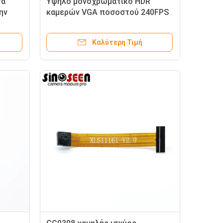
τα
Υψηλό μονοχρωματικό HDR
ην
καμερών VGA ποσοστού 240FPS
πλαισίων σφαιρικό
παραθυρόφυλλο ενότητας
Καλύτερη Τιμή