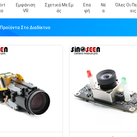
ίντ
Εμφάνιση
Σχετικά Με Εμ
Επα
Νέ
Όλες Οι Π
Εο
VR
Άς
Φή
Α
Εις
 Προϊόντα Στο Διαδίκτυο