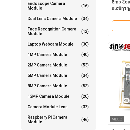
8mp ζου
Endoscope Camera
(16)
αισθητή
Module
αυτόματ
Dual Lens Camera Module
(34)
ενότητα
Face Recognition Camera
(12)
Module
Laptop Webcam Module
(30)
1MP Camera Module
(40)
2MP Camera Module
(53)
5MP Camera Module
(34)
8MP Camera Module
(53)
13MP Camera Module
(20)
Camera Module Lens
(32)
Raspberry Pi Camera
(46)
Module