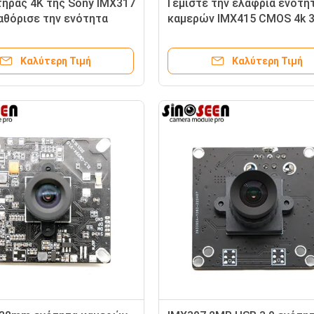
τήρας 4K της Sony IMX317
Γεμίστε την ελαφριά ενότη
θόρισε την ενότητα
καμερών IMX415 CMOS 4k 
 εστίασης 8MP USB
USB για τη ζωντανή διάσκ
Καλύτερη Τιμή
Καλύτερη Τιμή