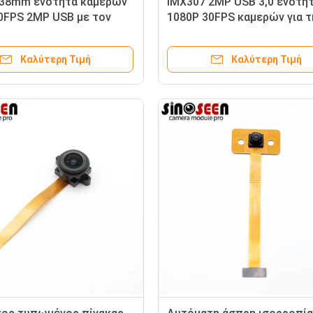
x38mm ενότητα καμερών
IMX307 2MP USB 3,0 ενότη
0FPS 2MP USB με τον
1080P 30FPS καμερών για τ
ρα GC2053
αναγνώριση προσώπου
Καλύτερη Τιμή
Καλύτερη Τιμή