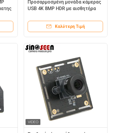
MP
Προσαρμοσμένη μονάδα κάμερας
ματης
USB 4K 8MP HDR με αισθητήρα
SONY IMX415 1/2,8''
Καλύτερη Τιμή