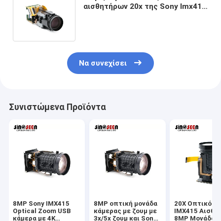
αισθητήρων 20x της Sony Imx415
αυτόματη/χειρωνακτική εστίαση
ενότητας καμερών
Να συνεχίσει
Συνιστώμενα Προϊόντα
8MP Sony IMX415
8MP οπτική μονάδα
20X Οπτικό Ζ
Optical Zoom USB
κάμερας με ζουμ με
IMX415 Αισθη
κάμερα με 4K
3x/5x ζουμ και Sony
8MP Μονάδα