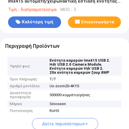
Imx415 αυτόματη/χειρωνακτική εστίαση ενότητας
καμερών
Τιμή：διαπραγματεύσιμα
MOQ：3
Καλύτερη τιμή
Επικοινωνήστε
Περιγραφή Προϊόντων
,
Ενότητα καμερών Imx415 USB 2
,
Hdr USB 2.0 Camera Module
Υψηλό φως
,
Ενότητα καμερών Hdr USB 2
20x ενότητα καμερών ζουμ 8MP
Όροι πληρωμής
T/T
Αριθμό μοντέλου
Ux-zoom20-4KYS
Δυνατότητα
500000 κομμάτια/μήνας
προσφοράς
Μάρκα
Sinoseen
Πιστοποίηση
RoHS
Δείτε περισσότερων