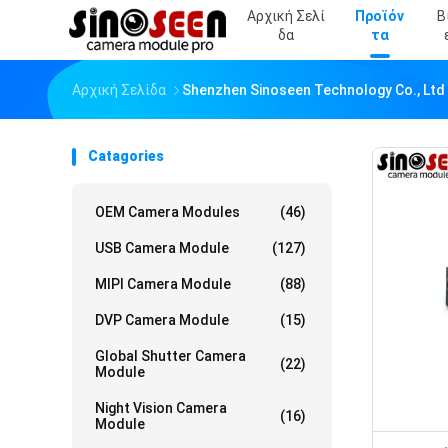
Αρχική Σελί
Προϊόν
Β
Δα
Τα
Αρχική Σελίδα
Shenzhen Sinoseen Technology Co., Ltd
Catagories
OEM Camera Modules
(46)
USB Camera Module
(127)
MIPI Camera Module
(88)
DVP Camera Module
(15)
Global Shutter Camera
(22)
Module
Night Vision Camera
(16)
Module