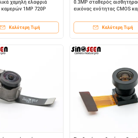
ικά χαμηλή ελαφριά
0.3MP σταθερός αισθητήρα
 καμερών 1MP 720P
εικόνας ενότητας CMOS κ
ε τον αισθητήρα jx-H42
εστίασης DVP για το
σημειωματάριο
Καλύτερη Τιμή
Καλύτερη Τιμή