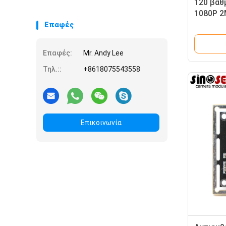
120 βαθ
1080P 2
ψηφιακώ
Επαφές
Επαφές:
Mr. Andy Lee
Τηλ.::
+8618075543558
Επικοινωνία