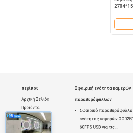
2704*15
εικόνας
περίπου
Σφαιρική ενότητα καμερών
Αρχική Σελίδα
παραθυρόφυλλων
Προϊόντα
Σφαιρικό παραθυρόφυλλο
Εμφάνιση VR
ενότητας καμερών OG02B
Σχετικά με εμάς
60FPS USB για τις
Νέα