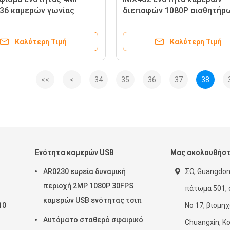
36 καμερών γωνίας
διεπαφών 1080P αισθητήρ
 HDR WDR
HDR 120FPS MIPI για τη κάμ
δράσης
Καλύτερη Τιμή
Καλύτερη Τιμή
<<
<
34
35
36
37
38
Ενότητα καμερών USB
Μας ακολουθήσ
AR0230 ευρεία δυναμική
ΣΟ, Guangdon
περιοχή 2MP 1080P 30FPS
πάτωμα 501, 
καμερών USB ενότητας τσιπ
10
Νο 17, βιομη
Αυτόματο σταθερό σφαιρικό
Chuangxin, Κ