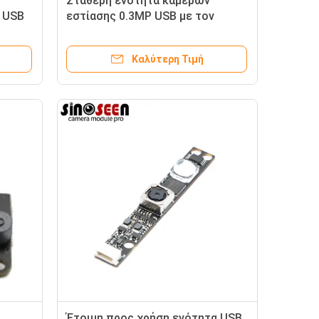
Σταθερή ενότητα καμερών
 USB
εστίασης 0.3MP USB με τον
αισθητήρα GC0308
Καλύτερη Τιμή
Έτοιμη προς χρήση ενότητα USB