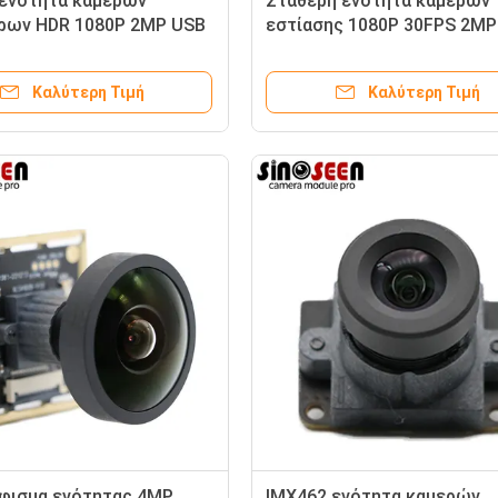
ενότητα καμερών
Σταθερή ενότητα καμερών
ρων HDR 1080P 2MP USB
εστίασης 1080P 30FPS 2MP
με τον αισθητήρα GC2053
Καλύτερη Τιμή
Καλύτερη Τιμή
φισμα ενότητας 4MP
IMX462 ενότητα καμερών