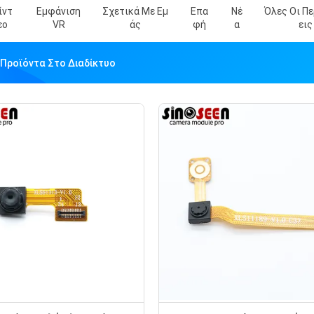
ίντ
Εμφάνιση
Σχετικά Με Εμ
Επα
Νέ
Όλες Οι Π
Εο
VR
Άς
Φή
Α
Εις
 Προϊόντα Στο Διαδίκτυο