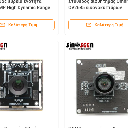
μός ευρεία ενότητα
Σταθερός αισθητήρας Omni
MP High Dynamic Range
OV2685 εικονοκυττάρων
ν κάμερα φακών γωνίας
ενότητας 1600×1200 καμε
εστίασης FH26 MIPI
Καλύτερη Τιμή
Καλύτερη Τιμή