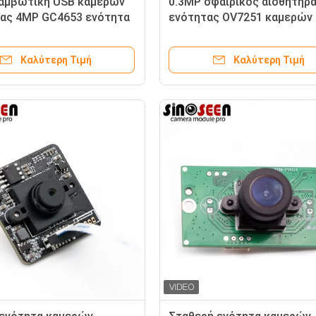
αμβωτική USB κάμερων
0.3MP σφαιρικός αισθητήρ
ας 4MP GC4653 ενότητα
ενότητας OV7251 καμερών
ν ενότητας WDR
παραθυρόφυλλων για τη μη
όραση
Καλύτερη Τιμή
Καλύτερη Τιμή