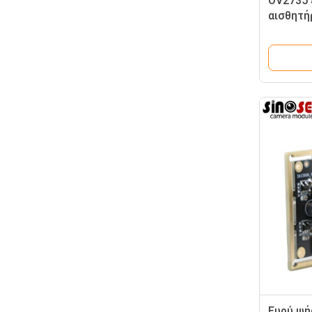
OV2735 
αισθητή
2,0
Ευρύ ψή