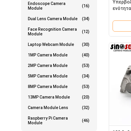
Υπερβολ
Endoscope Camera
(16)
ενότητα
Module
60FPS μ
Dual Lens Camera Module
(34)
CMOS
Face Recognition Camera
(12)
Module
Laptop Webcam Module
(30)
1MP Camera Module
(40)
2MP Camera Module
(53)
5MP Camera Module
(34)
8MP Camera Module
(53)
13MP Camera Module
(20)
Camera Module Lens
(32)
Raspberry Pi Camera
(46)
Module