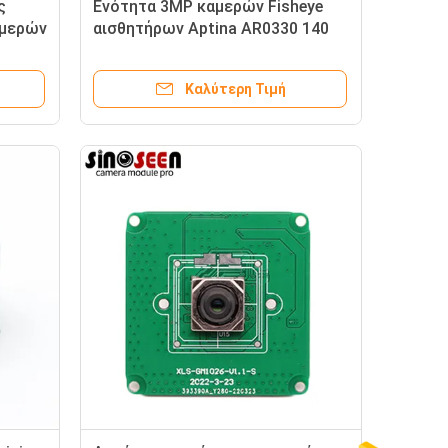
ς
Ενότητα 3MP καμερών Fisheye
αμερών
αισθητήρων Aptina AR0330 140
βαθμοί διεπαφών DVP
Καλύτερη Τιμή