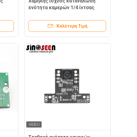
ας
Χαμηλής ισχύος κατανάλωση
ενότητα καμερών 1/4 ίντσας
χανική
720P USB με τον αισθητήρα
GC1054
Καλύτερη Τιμή