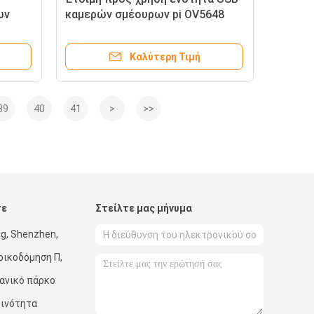
ων
καμερών σμέουρων pi OV5648
ερα
5MP AF για την αναγνώριση
προσώπου
Καλύτερη Τιμή
39
40
41
>
>>
τε
Στείλτε μας μήνυμα
g, Shenzhen,
οικοδόμηση Π,
χανικό πάρκο
οινότητα