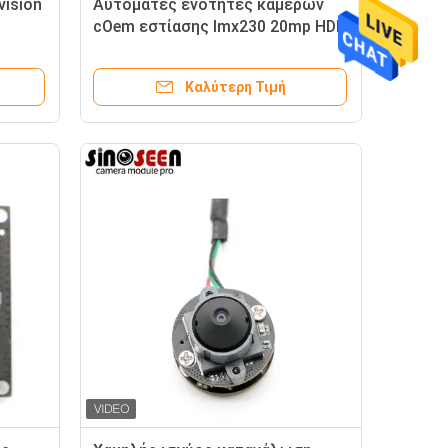
vision
Αυτόματες ενότητες καμερών
cOem εστίασης Imx230 20mp HDR
ρών
για την υψηλή κάμερα
πυροβολισμού
Καλύτερη Τιμή