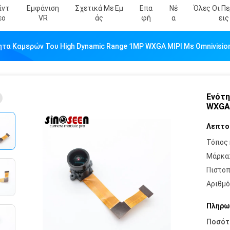
ίντ
Εμφάνιση
Σχετικά Με Εμ
Επα
Νέ
Όλες Οι Π
Εο
VR
Άς
Φή
Α
Εις
ητα Καμερών Του High Dynamic Range 1MP WXGA MIPI Με Omnivisio
Ενότη
WXGA 
Λεπτο
Τόπος 
Μάρκα
Πιστοπ
Αριθμό
Πληρω
Ποσότ