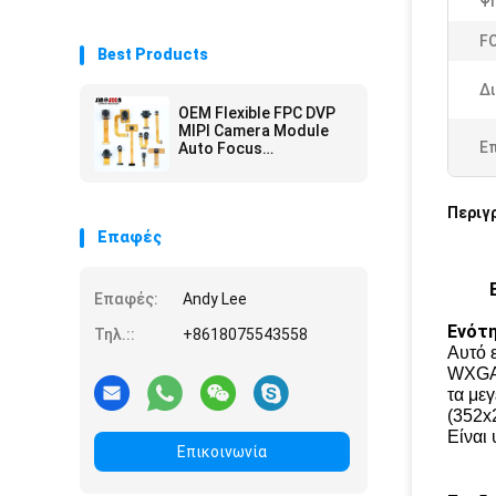
Ψ
F
Best Products
Δ
OEM Flexible FPC DVP
MIPI Camera Module
Ε
Auto Focus
Customization
Περιγ
Επαφές
Επαφές:
Andy Lee
Ενότη
Τηλ.::
+8618075543558
Αυτό 
WXGA 
τα με
(352x
Είναι 
Επικοινωνία