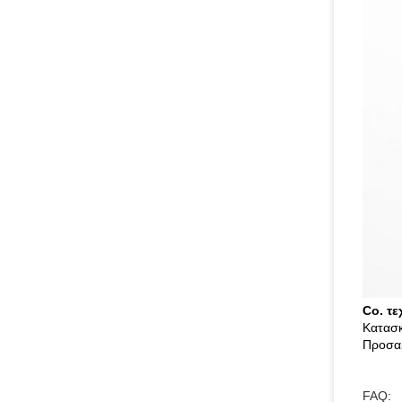
Co. τ
Κατασκ
Προσαρ
FAQ: