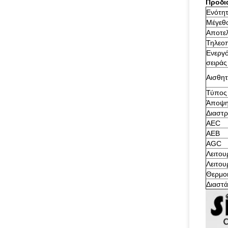
Προδι
Ενότητ
Μέγεθο
Αποτελ
Τηλεο
Ενεργό
σειράς
Αισθητ
Τύπος
Άποψη
Διαστ
AEC
AEB
AGC
Λειτο
Λειτο
Θερμο
Διαστά