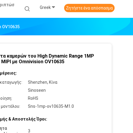
εριπτώσ
Greek
Ζητήστε ένα απόσπασμα
n OV10635
τα καμερών του High Dynamic Range 1MP
MIPI με Omnivision OV10635
μέρειες:
καταγωγής:
Shenzhen, Κίνα
:
Sinoseen
οίηση:
RoHS
 μοντέλου:
Sns-1mp-ov10635-M1.0
μής & Αποστολής Όροι:
ητα
3