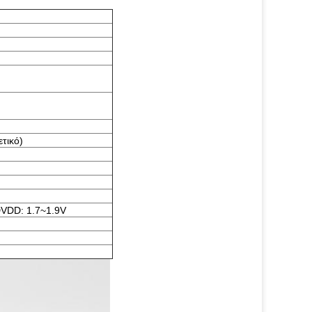
τικό)
VDD: 1.7~1.9V