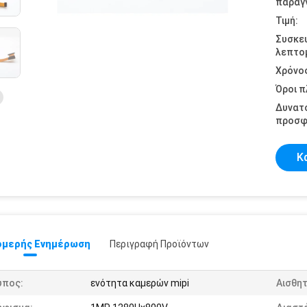
παραγγ
Τιμή:
Συσκε
λεπτομ
Χρόνο
Όροι 
Δυνατ
προσφ
Κ
μερής Ενημέρωση
Περιγραφή Προϊόντων
ύπος:
ενότητα καμερών mipi
Αισθη