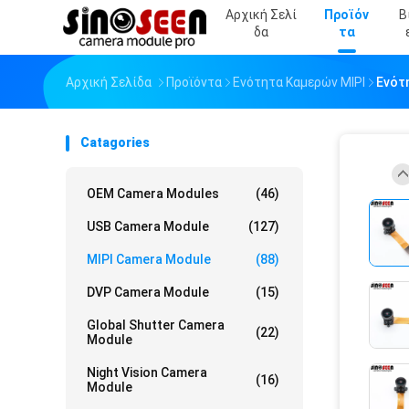
Αρχική Σελί
Προϊόν
Β
Δα
Τα
Αρχική Σελίδα
Προϊόντα
Ενότητα Καμερών MIPI
Ενότ
Catagories
OEM Camera Modules
(46)
USB Camera Module
(127)
MIPI Camera Module
(88)
DVP Camera Module
(15)
Global Shutter Camera
(22)
Module
Night Vision Camera
(16)
Module