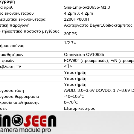
αγραφή
α αριθ.
Sns-1mp-ov10635-M1.0
ς εικονοκυττάρου
4.2μm X 4.2μm
εσματικά εικονοκύτταρα
1280H×800H
πτική παραγωγή
Ακατέργαστο Bayer10bit/οκτάμπιτος
 τηλεοπτικό ποσοστό μεγέθους
30FPS
1/2.7»
ήρας εικόνας
 αισθητήρων
Omnivision OV10635
 φακών
FOV90° (προαιρετικός), F/N (προαιρε
<1>
ρέβλωση TV
Υποστήριξη
Υποστήριξη
Υποστήριξη
υργούσα τάση
AVDD: 3.0~3.6V DOVDD: 1.7~3.6V D
υργούσα θερμοκρασία
-40~105℃
κρασία αποθήκευσης
0~70℃
σεις
Εξατομικεύσιμος