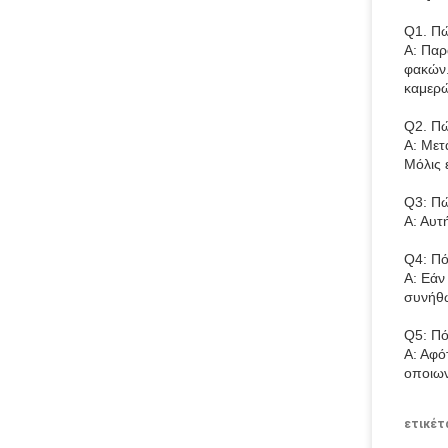
Q1. Πώ
Α: Παρ
φακών.
καμερ
Q2. Πώ
Α: Μετ
Μόλις 
Q3: Πώ
Α: Αυτ
Q4: Πό
Α: Εάν
συνήθ
Q5: Πό
Α: Αφό
οποιων
ετικέτ