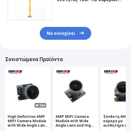
NOVATEK NT99141 MIPI
Να συνεχίσει
Συνιστώμενα Προϊόντα
High Definition 4MP
4MP MIPI Camera
Σύνθετη MIPI
MIPI Camera Module
Module with Wide
κάμερα με
with Wide Angle Lens
Angle Lens and High
αισθητήρα ει
for Industrial Vision
Resolution Sensor
4MP και φακό