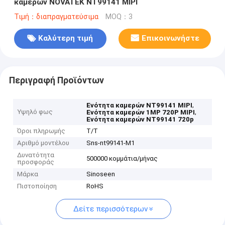
καμερών NOVATEK NT99141 MIPI
Τιμή：διαπραγματεύσιμα
MOQ：3
Καλύτερη τιμή
Επικοινωνήστε
Περιγραφή Προϊόντων
,
Ενότητα καμερών NT99141 MIPI
Υψηλό φως
,
Ενότητα καμερών 1MP 720P MIPI
Ενότητα καμερών NT99141 720p
Όροι πληρωμής
T/T
Αριθμό μοντέλου
Sns-nt99141-M1
Δυνατότητα
500000 κομμάτια/μήνας
προσφοράς
Μάρκα
Sinoseen
Πιστοποίηση
RoHS
Δείτε περισσότερων