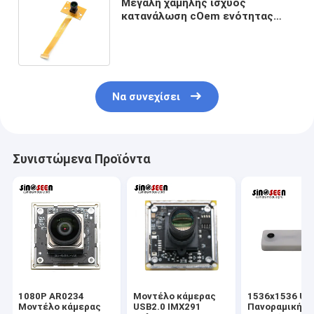
Μεγάλη χαμηλής ισχύος
κατανάλωση cOem ενότητας
καμερών ευαισθησίας πλήρης HD
1080P HDR MIPI
Να συνεχίσει
Συνιστώμενα Προϊόντα
1080P AR0234
Μοντέλο κάμερας
1536x1536 US
Μοντέλο κάμερας
USB2.0 IMX291
Πανοραμική κ