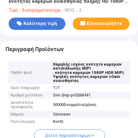
ενότητας καμερών ευαισθησίας πλήρης HD 1080P
HDR MIPI
Τιμή：διαπραγματεύσιμα
MOQ：3
Καλύτερη τιμή
Επικοινωνήστε
Περιγραφή Προϊόντων
Χαμηλής ισχύος ενότητα καμερών
κατανάλωσης MIPI
Υψηλό φως
,
,
ενότητα καμερών 1080P HDR MIPI
Υψηλές ενότητες καμερών cOem
ευαισθησίας
Όροι πληρωμής
T/T
Αριθμό μοντέλου
Sns-2mp-ps5268-M1
Δυνατότητα
500000 κομμάτια/μήνας
προσφοράς
Μάρκα
Sinoseen
Πιστοποίηση
RoHS
Δείτε περισσότερων