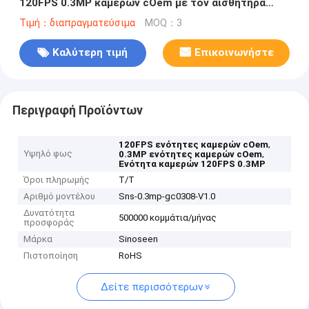
120FPS 0.3MP καμερών cOem με τον αισθητήρα
GC0308
Τιμή：διαπραγματεύσιμα
MOQ：3
Καλύτερη τιμή
Επικοινωνήστε
Περιγραφή Προϊόντων
,
120FPS ενότητες καμερών cOem
Υψηλό φως
,
0.3MP ενότητες καμερών cOem
Ενότητα καμερών 120FPS 0.3MP
Όροι πληρωμής
T/T
Αριθμό μοντέλου
Sns-0.3mp-gc0308-V1.0
Δυνατότητα
500000 κομμάτια/μήνας
προσφοράς
Μάρκα
Sinoseen
Πιστοποίηση
RoHS
Δείτε περισσότερων