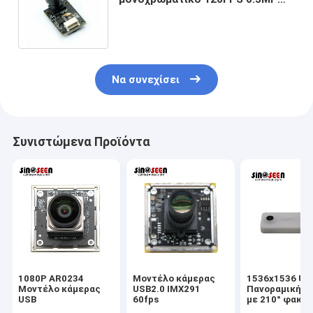
καμερών cOem με τον αισθητήρα
GC0308
Να συνεχίσει
Συνιστώμενα Προϊόντα
1080P AR0234
Μοντέλο κάμερας
1536x1536 US
Μοντέλο κάμερας
USB2.0 IMX291
Πανοραμική κ
USB
60fps
με 210° φακό