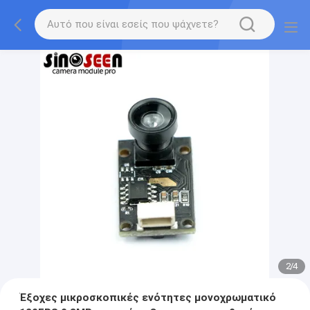
2
/
4
Έξοχες μικροσκοπικές ενότητες μονοχρωματικό