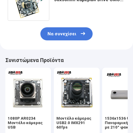
εστίασης HD εξατομικεύσιμα
Να συνεχίσει
Συνιστώμενα Προϊόντα
1080P AR0234
Μοντέλο κάμερας
1536x1536 US
Μοντέλο κάμερας
USB2.0 IMX291
Πανοραμική κ
USB
60fps
με 210° φακό