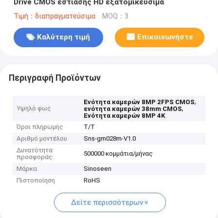
Drive CMOS εστίασης HD εξατομικεύσιμα
Τιμή：διαπραγματεύσιμα
MOQ：3
Καλύτερη τιμή
Επικοινωνήστε
Περιγραφή Προϊόντων
,
Ενότητα καμερών 8MP 2FPS CMOS
Υψηλό φως
,
ενότητα καμερών 38mm CMOS
Ενότητα καμερών 8MP 4K
Όροι πληρωμής
T/T
Αριθμό μοντέλου
Sns-gm028m-V1.0
Δυνατότητα
500000 κομμάτια/μήνας
προσφοράς
Μάρκα
Sinoseen
Πιστοποίηση
RoHS
Δείτε περισσότερων