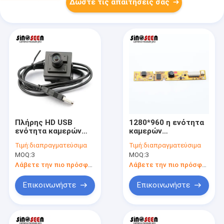
Δώστε τις απαιτήσεις σας
Πλήρης HD USB
1280*960 η ενότητα
ενότητα καμερών
καμερών
cOem 1MP 1080P με
εικονοκυττάρων
Τιμή:
διαπραγματεύσιμα
Τιμή:
διαπραγματεύσιμα
την κατοικία
60FPS HDR HD USB
MOQ:
3
MOQ:
3
μετάλλων για τον
καθόρισε τον
έλεγχο ασφάλειας
αισθητήρα εστίασης
Λάβετε την πιο πρόσφατη τιμή
Λάβετε την πιο πρόσφατη τιμή
jx-H65
Επικοινωνήστε
Επικοινωνήστε