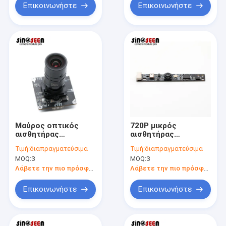
ξεκλειδώνει
Επικοινωνήστε
Επικοινωνήστε
Μαύρος οπτικός
720P μικρός
αισθητήρας
αισθητήρας
ενότητας SC2210
ενότητας OV9732
Τιμή:
διαπραγματεύσιμα
Τιμή:
διαπραγματεύσιμα
καμερών επίδρασης
καμερών 1MP USB
MOQ:
3
MOQ:
3
1080P HD νυχτερινής
για το lap-top
όρασης
Λάβετε την πιο πρόσφατη τιμή
Λάβετε την πιο πρόσφατη τιμή
αστροφεγγιάς
Επικοινωνήστε
Επικοινωνήστε