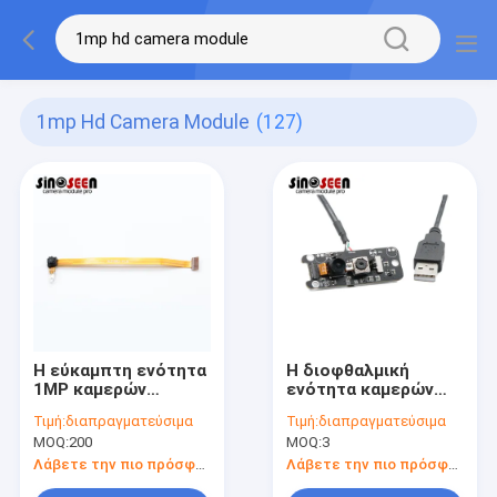
1mp Hd Camera Module
(127)
Η εύκαμπτη ενότητα
Η διοφθαλμική
1MP καμερών
ενότητα καμερών
διεπαφών HD
αναγνώρισης 720p
Τιμή:
διαπραγματεύσιμα
Τιμή:
διαπραγματεύσιμα
πινάκων MIPI
HD ΓΦ για το
MOQ:
200
MOQ:
3
κορδελλών καθόρισε
τρισδιάστατο
την εστίαση
πρόσωπο
Λάβετε την πιο πρόσφατη τιμή
Λάβετε την πιο πρόσφατη τιμή
παραθύρων