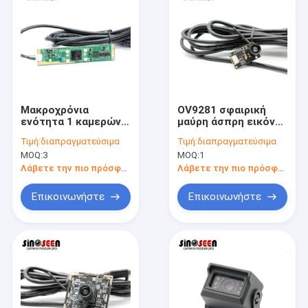
Μακροχρόνια
OV9281 σφαιρική
ενότητα 1 καμερών
μαύρη άσπρη εικόνα
μορφής HD CMOS
ενότητας καμερών
Τιμή:
διαπραγματεύσιμα
Τιμή:
διαπραγματεύσιμα
USB λουρίδων μέγα
παραθυρόφυλλων
MOQ:
3
MOQ:
1
εικονοκύτταρο με
1MP μονοχρωματική
LEDs
Λάβετε την πιο πρόσφατη τιμή
Λάβετε την πιο πρόσφατη τιμή
Επικοινωνήστε
Επικοινωνήστε
Αρχική Σελίδα
Προϊόντα
Βίντεο