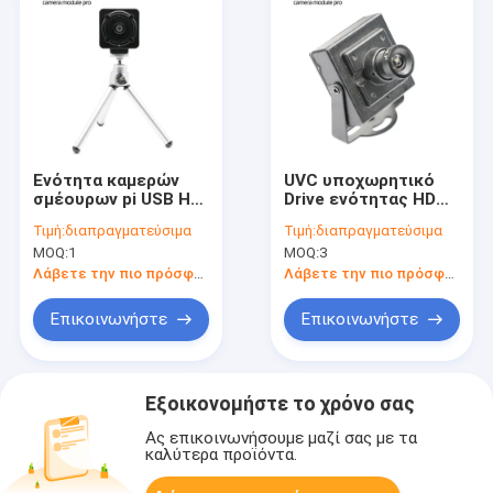
Ενότητα καμερών
UVC υποχωρητικό
σμέουρων pi USB HD
Drive ενότητας HD
8MP IMX179 IR για
720p καμερών
Τιμή:
διαπραγματεύσιμα
Τιμή:
διαπραγματεύσιμα
την τηλεοπτική
κατοικίας USB 1MP
MOQ:
1
MOQ:
3
σύσκεψη
μετάλλων
Λάβετε την πιο πρόσφατη τιμή
Λάβετε την πιο πρόσφατη τιμή
Επικοινωνήστε
Επικοινωνήστε
Εξοικονομήστε το χρόνο σας
Ας επικοινωνήσουμε μαζί σας με τα
καλύτερα προϊόντα.