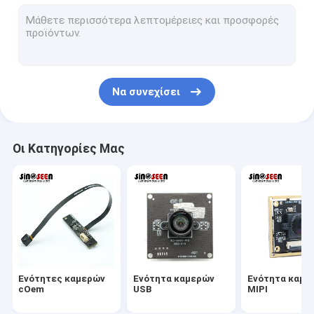
Ενότητα καμερών USB
Ενότητα καμερών MIPI
Ενότητα καμερών DVP
Να συνεχίσει
Σφαιρική ενότητα καμερών παραθυρόφυλλων
Ενότητα καμερών νυχτερινής όρασης
Οι Κατηγορίες Μας
Ενότητα καμερών ενδοσκοπίων
Διπλή ενότητα καμερών φακών
Ενότητα καμερών αναγνώρισης προσώπου
ενότητα lap-top webcam
Ενότητες καμερών
Ενότητα καμερών
Ενότητα καμε
1MP ενότητα καμερών
cOem
USB
MIPI