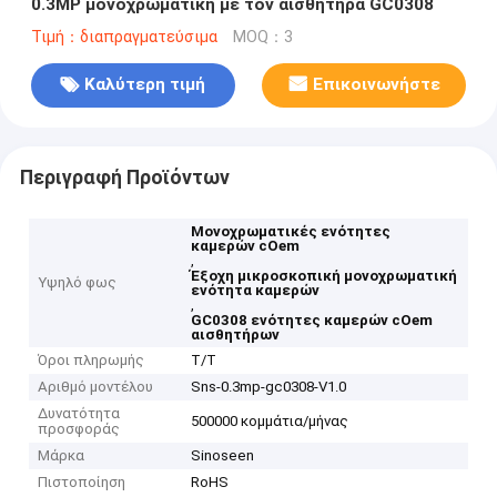
0.3MP μονοχρωματική με τον αισθητήρα GC0308
Τιμή：διαπραγματεύσιμα
MOQ：3
Καλύτερη τιμή
Επικοινωνήστε
Περιγραφή Προϊόντων
Μονοχρωματικές ενότητες
καμερών cOem
,
Έξοχη μικροσκοπική μονοχρωματική
Υψηλό φως
ενότητα καμερών
,
GC0308 ενότητες καμερών cOem
αισθητήρων
Όροι πληρωμής
T/T
Αριθμό μοντέλου
Sns-0.3mp-gc0308-V1.0
Δυνατότητα
500000 κομμάτια/μήνας
προσφοράς
Μάρκα
Sinoseen
Πιστοποίηση
RoHS