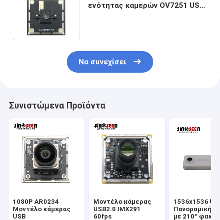
ενότητας καμερών OV7251 USB
για την επιθεώρηση μηχανικής
όρασης
Να συνεχίσει
Συνιστώμενα Προϊόντα
1080P AR0234
Μοντέλο κάμερας
1536x1536 US
Μοντέλο κάμερας
USB2.0 IMX291
Πανοραμική κ
USB
60fps
με 210° φακό