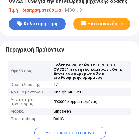
OV7251 USB για την επιθεώρηση μηχανικής όρασης
Τιμή：διαπραγματεύσιμα
MOQ：3
Καλύτερη τιμή
Επικοινωνήστε
Περιγραφή Προϊόντων
,
Ενότητα καμερών 120FPS USB
,
OV7251 ενότητες καμερών cOem
Υψηλό φως
Ενότητες καμερών cOem
επιθεώρησης οράματος
Όροι πληρωμής
T/T
Αριθμό μοντέλου
Sns-gb3403-V1.0
Δυνατότητα
500000 κομμάτια/μήνας
προσφοράς
Μάρκα
Sinoseen
Πιστοποίηση
RoHS
Δείτε περισσότερων