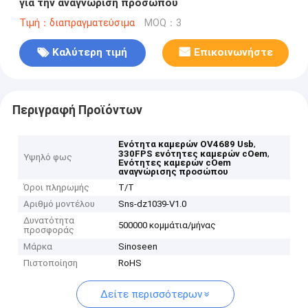
για την αναγνώριση προσώπου
Τιμή：διαπραγματεύσιμα
MOQ：3
Καλύτερη τιμή
Επικοινωνήστε
Περιγραφή Προϊόντων
,
Ενότητα καμερών OV4689 Usb
,
330FPS ενότητες καμερών cOem
Υψηλό φως
Ενότητες καμερών cOem
αναγνώρισης προσώπου
Όροι πληρωμής
T/T
Αριθμό μοντέλου
Sns-dz1039-V1.0
Δυνατότητα
500000 κομμάτια/μήνας
προσφοράς
Μάρκα
Sinoseen
Πιστοποίηση
RoHS
Δείτε περισσότερων