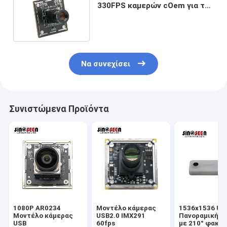
330FPS καμερών cOem για την
αναγνώριση προσώπου
Να συνεχίσει
Συνιστώμενα Προϊόντα
1080P AR0234
Μοντέλο κάμερας
1536x1536 US
Μοντέλο κάμερας
USB2.0 IMX291
Πανοραμική κ
USB
60fps
με 210° φακό