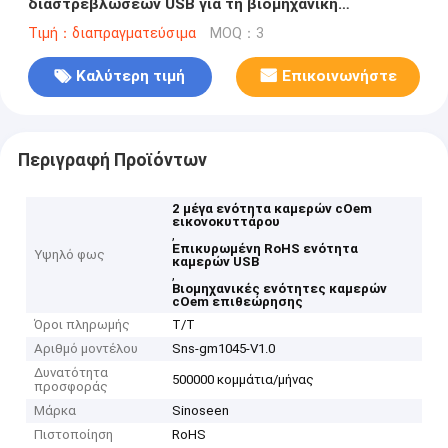
διαστρεβλώσεων USB για τη βιομηχανική
επιθεώρηση
Τιμή：διαπραγματεύσιμα
MOQ：3
Καλύτερη τιμή
Επικοινωνήστε
Περιγραφή Προϊόντων
2 μέγα ενότητα καμερών cOem
εικονοκυττάρου
,
Επικυρωμένη RoHS ενότητα
Υψηλό φως
καμερών USB
,
Βιομηχανικές ενότητες καμερών
cOem επιθεώρησης
Όροι πληρωμής
T/T
Αριθμό μοντέλου
Sns-gm1045-V1.0
Δυνατότητα
500000 κομμάτια/μήνας
προσφοράς
Μάρκα
Sinoseen
Πιστοποίηση
RoHS