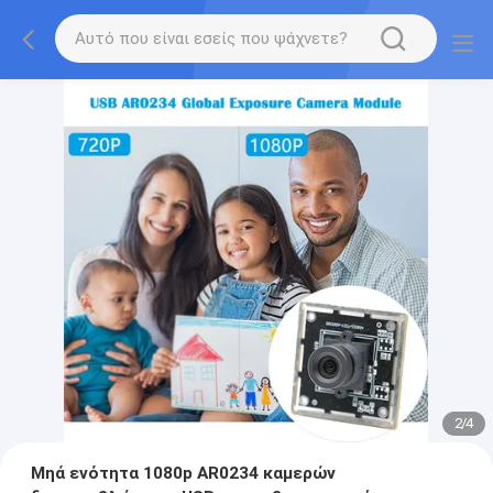
2
/
4
Μηά ενότητα 1080p AR0234 καμερών