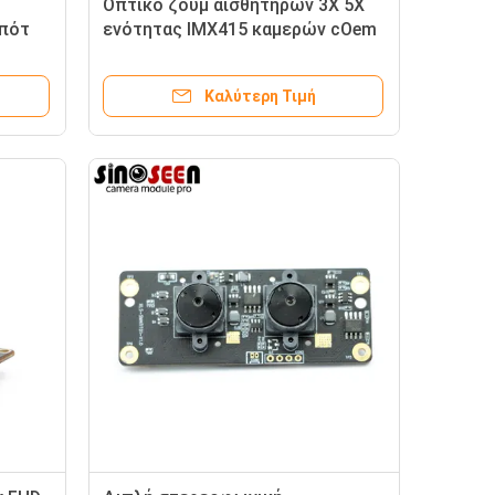
Οπτικό ζουμ αισθητήρων 3X 5X
μπότ
ενότητας IMX415 καμερών cOem
8MP 4K FHD USB
Καλύτερη Τιμή