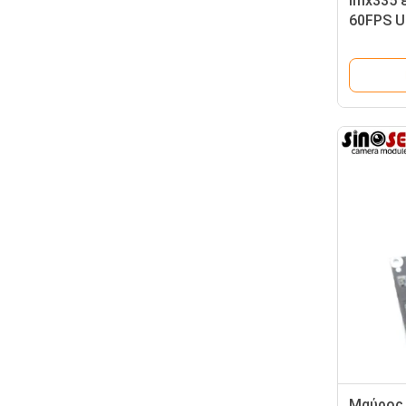
Imx335 
60FPS U
αισθητή
ασφάλει
Μαύρος 