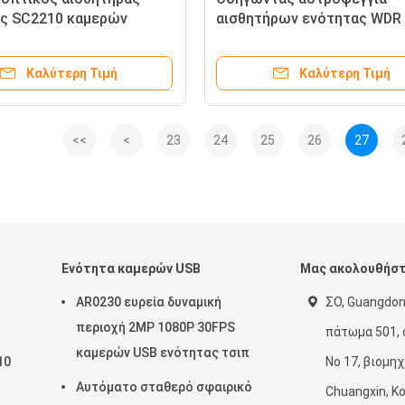
ς SC2210 καμερών
αισθητήρων ενότητας WDR
νής όρασης 1080P HD USB
IMX335 καμερών οργάνων
γγιάς
καταγραφής υπέρυθρη USB
Καλύτερη Τιμή
Καλύτερη Τιμή
<<
<
23
24
25
26
27
Ενότητα καμερών USB
Μας ακολουθήσ
AR0230 ευρεία δυναμική
ΣΟ, Guangdon
περιοχή 2MP 1080P 30FPS
πάτωμα 501, 
καμερών USB ενότητας τσιπ
10
Νο 17, βιομη
Αυτόματο σταθερό σφαιρικό
Chuangxin, Κ