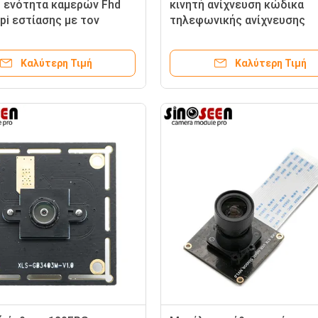
 ενότητα καμερών Fhd
κινητή ανίχνευση κώδικα
pi εστίασης με τον
τηλεφωνικής ανίχνευσης
ρα OV32A Coms
ενότητας καμερών 8mp 4k 
Mipi
Καλύτερη Τιμή
Καλύτερη Τιμή