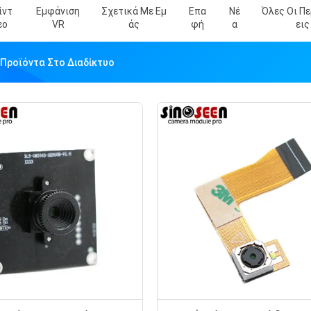
ίντ
Εμφάνιση
Σχετικά Με Εμ
Επα
Νέ
Όλες Οι Π
Εο
VR
Άς
Φή
Α
Εις
 Προϊόντα Στο Διαδίκτυο