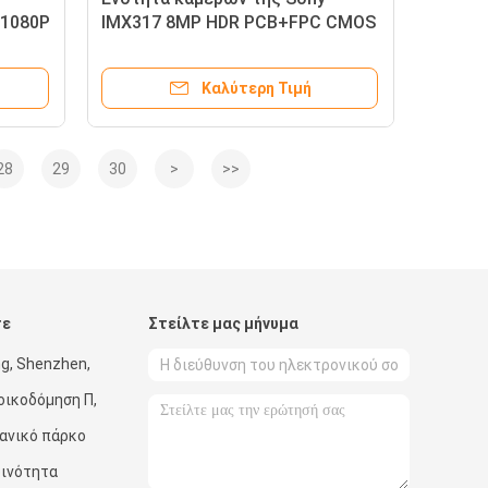
 1080P
IMX317 8MP HDR PCB+FPC CMOS
USB ενότητας καμερών cOem
Καλύτερη Τιμή
28
29
30
>
>>
τε
Στείλτε μας μήνυμα
g, Shenzhen,
οικοδόμηση Π,
χανικό πάρκο
οινότητα