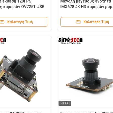
ή έκθεση 120FPS
Μεγάλη μεγέθους ενότητα
ς καμερών OV7251 USB
IMX678 4K HD καμερών ρο
 επιθεώρηση μηχανικής
MIPI μηχανικής όρασης
βιομηχανική
Καλύτερη Τιμή
Καλύτερη Τιμή