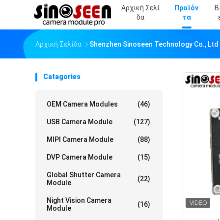
Αρχική Σελί
Προϊόν
Β
Δα
Τα
Αρχική Σελίδα
Shenzhen Sinoseen Technology Co., Ltd
Catagories
OEM Camera Modules
(46)
USB Camera Module
(127)
MIPI Camera Module
(88)
DVP Camera Module
(15)
Global Shutter Camera
(22)
Module
Night Vision Camera
(16)
Module