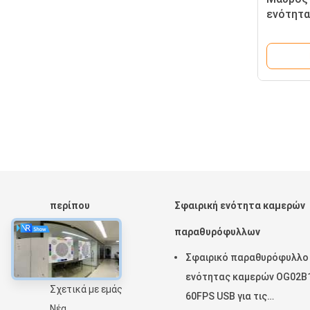
ενότητα
νυχτερι
αστροφε
περίπου
Σφαιρική ενότητα καμερών
Αρχική Σελίδα
παραθυρόφυλλων
Προϊόντα
Σφαιρικό παραθυρόφυλλο
Εμφάνιση VR
ενότητας καμερών OG02B
Σχετικά με εμάς
60FPS USB για τις
Νέα