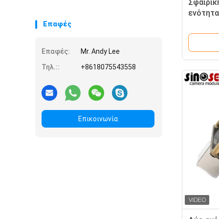
Σφαιρικ
ενότητα
για την
Επαφές
όρασης
Επαφές:
Mr. Andy Lee
Τηλ.::
+8618075543558
Επικοινωνία