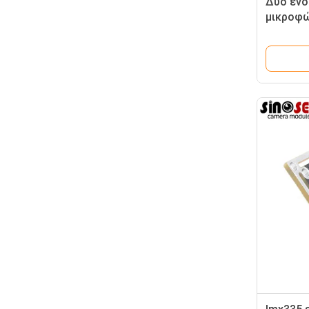
Δύο ενό
μικροφώ
επιτήρη