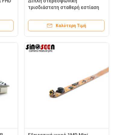
k FHD
Διπλή στερεοφωνική
τρισδιάστατη σταθερή εστίαση
ενότητας καμερών φακών 5MP
Usb με τον αισθητήρα Omnivision
Καλύτερη Τιμή
OV5640