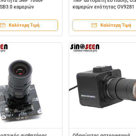
ενότητα 5MP 1080P
1MP αυτόματη εστίασης U
SB3.0 καμερών
καμερών ενότητας OV9281
ρων για τον έλεγχο
σφαιρική έκθεση ενδοσκοπ
ας
αισθητήρων μίνι
Καλύτερη Τιμή
Καλύτερη Τιμή
οπτικός αισθητήρας
Οδηγώντας αστροφεγγιά