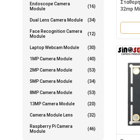
Σταθερή
Endoscope Camera
(16)
32mp Mi
Module
αισθητή
Dual Lens Camera Module
(34)
Face Recognition Camera
(12)
Module
Laptop Webcam Module
(30)
1MP Camera Module
(40)
2MP Camera Module
(53)
5MP Camera Module
(34)
8MP Camera Module
(53)
13MP Camera Module
(20)
Camera Module Lens
(32)
Raspberry Pi Camera
(46)
Module