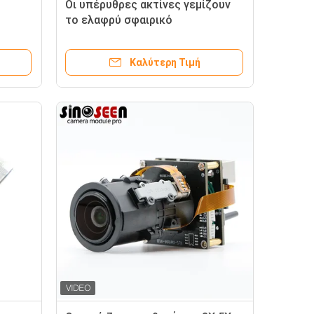
Οι υπέρυθρες ακτίνες γεμίζουν
το ελαφρύ σφαιρικό
1080p
παραθυρόφυλλο αισθητήρων
720p 60fps ενότητας 1mp Ar0144
Καλύτερη Τιμή
καμερών Usb IR