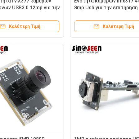
τητα IMX377 καμερών
Ενότητα καμερών Imx317 4
νων USB3.0 12mp για την
8mp Usb για την επιτήρηση
ση ασφάλειας
ασφάλειας
Καλύτερη Τιμή
Καλύτερη Τιμή