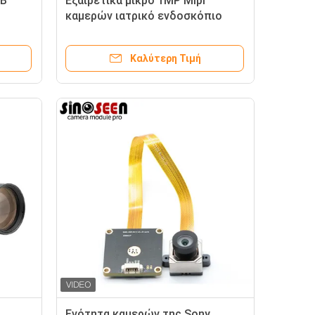
SB
Εξαιρετικά μικρό 1MP Mipi
καμερών ιατρικό ενδοσκόπιο
ίων
κατανάλωσης ενότητας OV9734
χαμηλής ισχύος
Καλύτερη Τιμή
Ενότητα καμερών της Sony