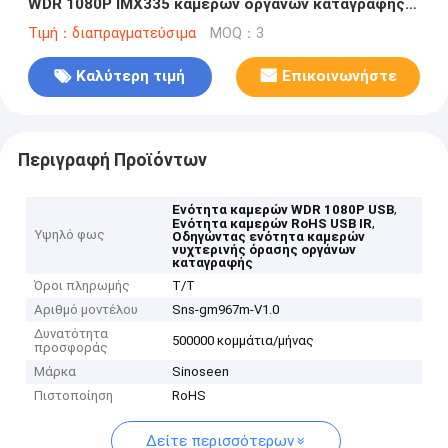
WDR 1080P IMX335 καμερών οργάνων καταγραφής
υπέρυθρη USB
Τιμή：διαπραγματεύσιμα
MOQ：3
Καλύτερη τιμή
Επικοινωνήστε
Περιγραφή Προϊόντων
,
Ενότητα καμερών WDR 1080P USB
,
Ενότητα καμερών RoHS USB IR
Υψηλό φως
Οδηγώντας ενότητα καμερών
νυχτερινής όρασης οργάνων
καταγραφής
Όροι πληρωμής
T/T
Αριθμό μοντέλου
Sns-gm967m-V1.0
Δυνατότητα
500000 κομμάτια/μήνας
προσφοράς
Μάρκα
Sinoseen
Πιστοποίηση
RoHS
Δείτε περισσότερων