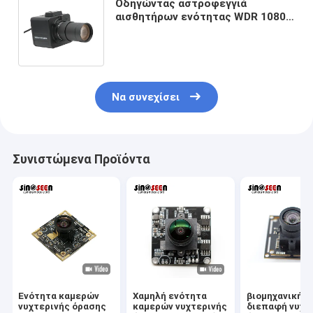
Οδηγώντας αστροφεγγιά
αισθητήρων ενότητας WDR 1080P
IMX335 καμερών οργάνων
καταγραφής υπέρυθρη USB
Να συνεχίσει
Συνιστώμενα Προϊόντα
Ενότητα καμερών
Χαμηλή ενότητα
βιομηχανική I
νυχτερινής όρασης
καμερών νυχτερινής
διεπαφή νυχτ