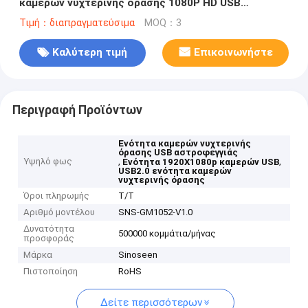
καμερών νυχτερινής όρασης 1080P HD USB
αστροφεγγιάς
Τιμή：διαπραγματεύσιμα
MOQ：3
Καλύτερη τιμή
Επικοινωνήστε
Περιγραφή Προϊόντων
Ενότητα καμερών νυχτερινής
όρασης USB αστροφεγγιάς
Υψηλό φως
,
,
Ενότητα 1920X1080p καμερών USB
USB2.0 ενότητα καμερών
νυχτερινής όρασης
Όροι πληρωμής
T/T
Αριθμό μοντέλου
SNS-GM1052-V1.0
Δυνατότητα
500000 κομμάτια/μήνας
προσφοράς
Μάρκα
Sinoseen
Πιστοποίηση
RoHS
Δείτε περισσότερων