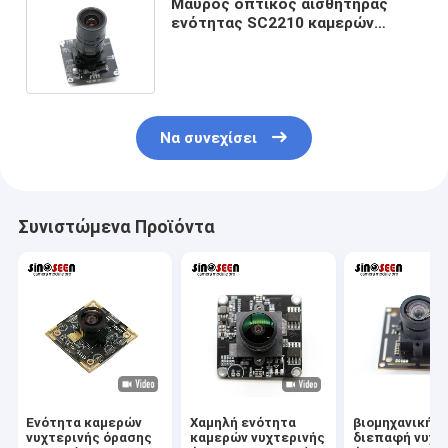
Μαύρος οπτικός αισθητήρας
ενότητας SC2210 καμερών
νυχτερινής όρασης 1080P HD
USB αστροφεγγιάς
Να συνεχίσει
Συνιστώμενα Προϊόντα
Ενότητα καμερών
Χαμηλή ενότητα
βιομηχανική I
νυχτερινής όρασης
καμερών νυχτερινής
διεπαφή νυχτ