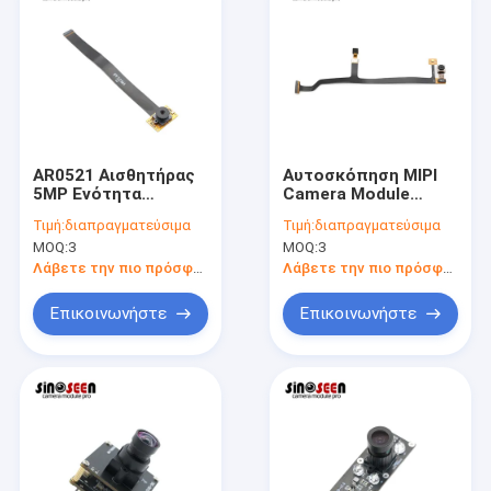
AR0521 Αισθητήρας
Αυτοσκόπηση MIPI
5MP Ενότητα
Camera Module
κάμερας HDR Υψηλή
Διπλός φακός 8mp
Τιμή:
διαπραγματεύσιμα
Τιμή:
διαπραγματεύσιμα
δυναμική 2592*1944
OV8865 και 3mp
MOQ:
3
MOQ:
3
Ανάλυση Διασύνδεση
S5K5CA Chip
MIPI
Λάβετε την πιο πρόσφατη τιμή
Λάβετε την πιο πρόσφατη τιμή
Επικοινωνήστε
Επικοινωνήστε
Αρχική Σελίδα
Προϊόντα
Βίντεο