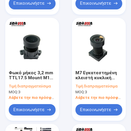
Επικοινωνήστε
Επικοινωνήστε
Φωκό μήκος 3,2 mm
M7 Εγκατεστημένη
TTL17.5 Mount M12
κλειστή κυκλική
Camera Module Lens
κάμερα
Τιμή:
διαπραγματεύσιμα
Τιμή:
διαπραγματεύσιμα
1/2,8 ίντσες για
παρακολούθησης
MOQ:
3
MOQ:
3
κάμερες ασφαλείας
Μοδούλος φακού
παρακολούθησης
1/4 ίντσες EFL2.8
Λάβετε την πιο πρόσφατη τιμή
Λάβετε την πιο πρόσφατη τιμή
Φακός TTL15.78mm
Επικοινωνήστε
Επικοινωνήστε