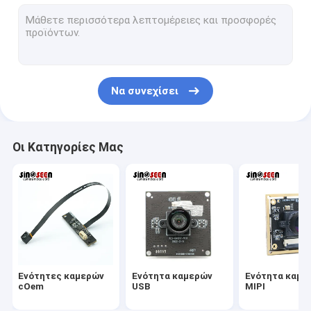
Ενότητα καμερών USB
Ενότητα καμερών MIPI
Ενότητα καμερών DVP
Να συνεχίσει
Σφαιρική ενότητα καμερών παραθυρόφυλλων
Ενότητα καμερών νυχτερινής όρασης
Οι Κατηγορίες Μας
Ενότητα καμερών ενδοσκοπίων
Διπλή ενότητα καμερών φακών
Ενότητα καμερών αναγνώρισης προσώπου
ενότητα lap-top webcam
Ενότητες καμερών
Ενότητα καμερών
Ενότητα καμε
1MP ενότητα καμερών
cOem
USB
MIPI