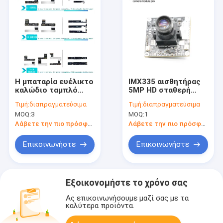
Η μπαταρία ευέλικτο
IMX335 αισθητήρας
καλώδιο ταμπλό
5MP HD σταθερή
δεδομένων είναι
εστίαση μονάδα
Τιμή:
διαπραγματεύσιμα
Τιμή:
διαπραγματεύσιμα
κατάλληλο για
κάμερας
MOQ:
3
MOQ:
1
iPhone 11 12 13 Pro
Max μπαταρία για
Λάβετε την πιο πρόσφατη τιμή
Λάβετε την πιο πρόσφατη τιμή
πλήρως αυτόματα
επισκευή υγείας
Επικοινωνήστε
Επικοινωνήστε
Εξοικονομήστε το χρόνο σας
Ας επικοινωνήσουμε μαζί σας με τα
καλύτερα προϊόντα.