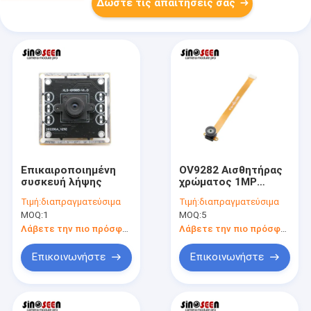
Δώστε τις απαιτήσεις σας
Επικαιροποιημένη
OV9282 Αισθητήρας
συσκευή λήψης
χρώματος 1MP
Μονάδα κάμερας
Τιμή:
διαπραγματεύσιμα
Τιμή:
διαπραγματεύσιμα
1280*800 Ανάλυση
MOQ:
1
MOQ:
5
Συμπίεση MIPI
Λάβετε την πιο πρόσφατη τιμή
Λάβετε την πιο πρόσφατη τιμή
Επικοινωνήστε
Επικοινωνήστε