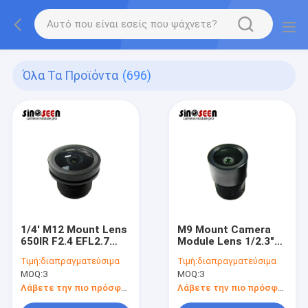
Όλα Τα Προϊόντα
(696)
1/4' M12 Mount Lens
M9 Mount Camera
650IR F2.4 EFL2.7
Module Lens 1/2.3"
Μοντέλο κάμερας
Απαλλαγμένος από
Τιμή:
διαπραγματεύσιμα
Τιμή:
διαπραγματεύσιμα
στρέβλωση φακός
MOQ:
3
MOQ:
3
για το IMX377
Λάβετε την πιο πρόσφατη τιμή
Λάβετε την πιο πρόσφατη τιμή