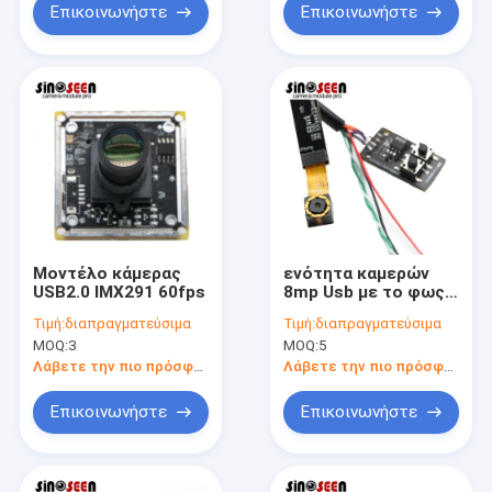
Επικοινωνήστε
Επικοινωνήστε
Μοντέλο κάμερας
ενότητα καμερών
USB2.0 IMX291 60fps
8mp Usb με το φως
αφθονίας των
Τιμή:
διαπραγματεύσιμα
Τιμή:
διαπραγματεύσιμα
οδηγήσεων
MOQ:
3
MOQ:
5
Λάβετε την πιο πρόσφατη τιμή
Λάβετε την πιο πρόσφατη τιμή
Επικοινωνήστε
Επικοινωνήστε