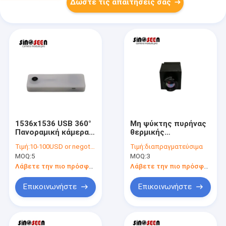
Δώστε τις απαιτήσεις σας
1536x1536 USB 360°
Μη ψύκτης πυρήνας
Πανοραμική κάμερα
θερμικής
με 210° φακό FOV
απεικόνισης 384x288
Τιμή:
10-100USD or negotiable
Τιμή:
διαπραγματεύσιμα
VOx ανιχνευτής για
MOQ:
5
MOQ:
3
βιομηχανική χρήση
Λάβετε την πιο πρόσφατη τιμή
Λάβετε την πιο πρόσφατη τιμή
Επικοινωνήστε
Επικοινωνήστε