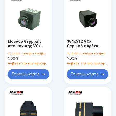
Μονάδα θερμικής
384x512 VOx
απεικόνισης VOx
Θερμικό πυρήνα
384x288 για
απεικόνισης για
Τιμή:
διαπραγματεύσιμα
Τιμή:
διαπραγματεύσιμα
ενσωματωμένα
Raspberry Pi
MOQ:
3
MOQ:
5
συστήματα
Λάβετε την πιο πρόσφατη τιμή
Λάβετε την πιο πρόσφατη τιμή
Επικοινωνήστε
Επικοινωνήστε
Αρχική Σελίδα
Προϊόντα
Βίντεο