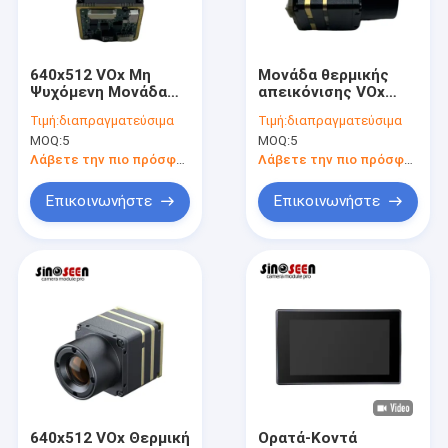
Εμφάνιση VR
Σχετικά με εμάς
640x512 VOx Μη
Μονάδα θερμικής
Ψυχόμενη Μονάδα
απεικόνισης VOx
Γύρος εργοστασίων
Υπέρυθρης Κάμερας
640x512 με
Τιμή:
διαπραγματεύσιμα
Τιμή:
διαπραγματεύσιμα
50Hz
ανιχνευτή 12μm
MOQ:
5
MOQ:
5
Ποιοτικός έλεγχος
Λάβετε την πιο πρόσφατη τιμή
Λάβετε την πιο πρόσφατη τιμή
επαφή
Επικοινωνήστε
Επικοινωνήστε
Νέα
Όλες οι περιπτώσεις
Ζητήστε ένα απόσπασμα
Ενότητες καμερών cOem
640x512 VOx Θερμική
Ορατά-Κοντά