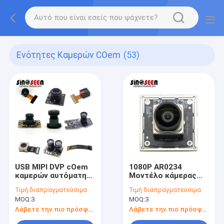
Ενότητες Καμερών COem
(53)
USB MIPI DVP cOem
1080P AR0234
καμερών αυτόματη
Μοντέλο κάμερας
εστίαση λύσης
USB
Τιμή:
διαπραγματεύσιμα
Τιμή:
διαπραγματεύσιμα
οράματος ενοτήτων
MOQ:
3
MOQ:
3
εξατομικεύσιμη
Λάβετε την πιο πρόσφατη τιμή
Λάβετε την πιο πρόσφατη τιμή