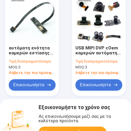
αυτόματη ενότητα
USB MIPI DVP cOem
καμερών εστίασης
καμερών αυτόματη
4k Usb ενότητας
εστίαση λύσης
Τιμή:
διαπραγματεύσιμα
Τιμή:
διαπραγματεύσιμα
8mp Sony imx179
οράματος ενοτήτων
MOQ:
3
MOQ:
3
καμερών cOem
εξατομικεύσιμη
Λάβετε την πιο πρόσφατη τιμή
Λάβετε την πιο πρόσφατη τιμή
Επικοινωνήστε
Επικοινωνήστε
Εξοικονομήστε το χρόνο σας
Ας επικοινωνήσουμε μαζί σας με τα
καλύτερα προϊόντα.