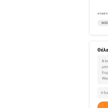
ετικέτ
GC03
Θέλε
Ik 
μπο
Ευχ
Wac