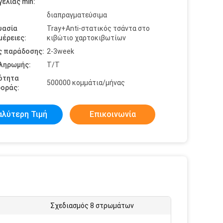
ελίας min:
διαπραγματεύσιμα
υασία
Tray+Anti-στατικός τσάντα στο
έρειες:
κιβώτιο χαρτοκιβωτίων
ς παράδοσης:
2-3week
πληρωμής:
Τ/Τ
ότητα
500000 κομμάτια/μήνας
οράς:
αλύτερη Τιμή
Επικοινωνία
Σχεδιασμός 8 στρωμάτων