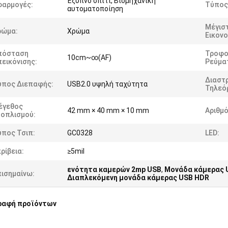
Έξυπνο σπίτι, Βιομηχανική
φαρμογές:
Τύπος
αυτοματοποίηση
Μέγισ
ρώμα:
Χρώμα
Εικονο
πόσταση
Τροφο
10cm~∞(AF)
εικόνισης:
Ρεύμα
Διαστ
ύπος Διεπαφής:
USB2.0 υψηλή ταχύτητα
Τηλεό
έγεθος
42 mm × 40 mm × 10 mm
Αριθμό
ξοπλισμού:
ύπος Τσιπ:
GC0328
LED:
ρίβεια:
≥5mil
ενότητα καμερών 2mp USB
,
Μονάδα κάμερας 
πισημαίνω:
Διαπλεκόμενη μονάδα κάμερας USB HDR
ραφή προϊόντων