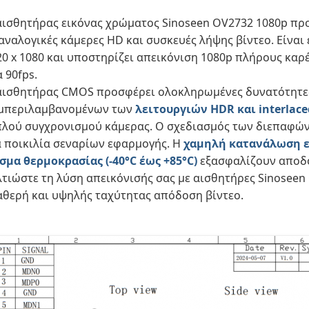
αισθητήρας εικόνας χρώματος Sinoseen OV2732 1080p πρ
, αναλογικές κάμερες HD και συσκευές λήψης βίντεο. Είναι
20 x 1080 και υποστηρίζει απεικόνιση 1080p πλήρους καρέ
 90fps.
αισθητήρας CMOS προσφέρει ολοκληρωμένες δυνατότητες
μπεριλαμβανομένων των
λειτουργιών HDR και interlac
πλού συγχρονισμού κάμερας. Ο σχεδιασμός των διεπαφών 
α ποικιλία σεναρίων εφαρμογής. Η
χαμηλή κατανάλωση ε
σμα θερμοκρασίας (-40°C έως +85°C)
εξασφαλίζουν αποδο
λτιώστε τη λύση απεικόνισής σας με αισθητήρες Sinoseen
αθερή και υψηλής ταχύτητας απόδοση βίντεο.