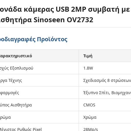
ονάδα κάμερας USB 2MP συμβατή με H
ισθητήρα Sinoseen OV2732
οδιαγραφές Προϊόντος
Χαρακτηριστικό
Τιμή
σχύς Εξοπλισμού
1.8W
ργα Τέχνης
Σχεδιασμός 8 στρώσεω
Εφαρμογές
Έξυπνο Σπίτι, Βιομηχαν
ύπος Αισθητήρα
CMOS
Χρώμα
Χρώμα
έγιστος Ρυθμός Pixel
28Mp/s