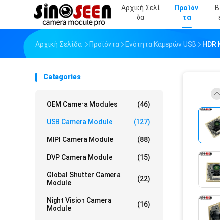
Αρχική Σελί
Προϊόν
Β
Δα
Τα
Αρχική Σελίδα
Προϊόντα
Ενότητα Καμερών USB
HDR 
Catagories
OEM Camera Modules
(46)
USB Camera Module
(127)
MIPI Camera Module
(88)
DVP Camera Module
(15)
Global Shutter Camera
(22)
Module
Night Vision Camera
(16)
Module