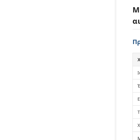
Μ
α
Πρ
Ι
Έ
Τ
Μ