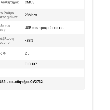
 Αισθητήρα:
CMOS
το Ρυθμό
28Mp/s
στοιχείων:
δοσία
USB που τροφοδοτείται
τος:
ρέβλωση
<88%
ρασης:
ς Φ:
2.5
ELCH07
USB με αισθητήρα OV2732
,