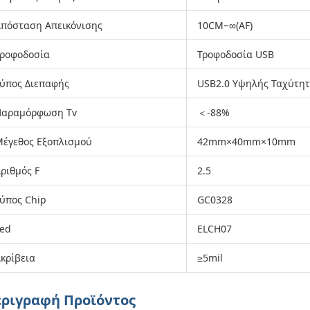
πόσταση Απεικόνισης
10CM~∞(AF)
ροφοδοσία
Τροφοδοσία USB
ύπος Διεπαφής
USB2.0 Υψηλής Ταχύτη
Παραμόρφωση Tv
＜-88%
έγεθος Εξοπλισμού
42mm×40mm×10mm
ριθμός F
2.5
ύπος Chip
GC0328
ed
ELCH07
κρίβεια
≥5mil
ριγραφή Προϊόντος