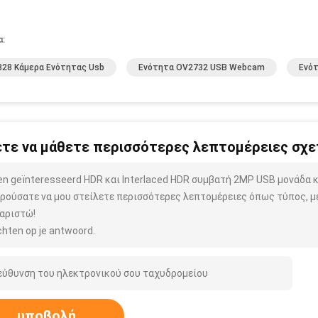
α:
28 Κάμερα Ενότητας Usb
Ενότητα OV2732 USB Webcam
Ενό
τε να μάθετε περισσότερες λεπτομέρειες σχετ
ben geïnteresseerd HDR και Interlaced HDR συμβατή 2MP USB μονάδα
ρούσατε να μου στείλετε περισσότερες λεπτομέρειες όπως τύπος, μέ
αριστώ!
hten op je antwoord.
υποβολή