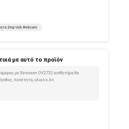
τητα 2mp Usb Webcam
ικά με αυτό το προϊόν
 κάμερας με Sinoseen OV2732 αισθητήρα θα
γεθος, ποσότητα, υλικό κ.λπ.