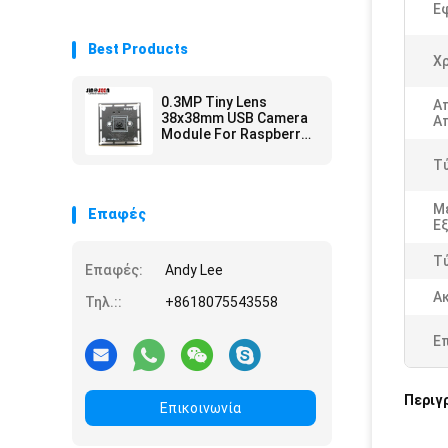
Ε
Best Products
Χ
0.3MP Tiny Lens
Α
38x38mm USB Camera
Απ
Module For Raspberry
Pi GC0328 CMOS
Τ
Sensor
Μ
Επαφές
Ε
Τ
Επαφές:
Andy Lee
Ακ
Τηλ.::
+8618075543558
Ε
Περιγ
Επικοινωνία