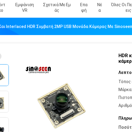
ίντ
Εμφάνιση
Σχετικά Με Εμ
Επα
Νέ
Όλες Οι Π
Εο
VR
Άς
Φή
Α
Εις
Και Interlaced HDR Συμβατή 2MP USB Μονάδα Κάμερας Με Sinosee
HDR κ
κάμερ
Λεπτο
Τόπος 
Μάρκα
Πιστοπ
Αριθμό
Πληρω
Ποσότ