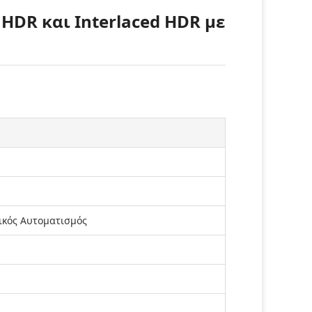
DR και Interlaced HDR με
ν
ικός Αυτοματισμός