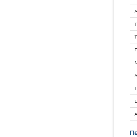
Α
Τ
Τ
Μ
Α
Τ
L
Α
Πε