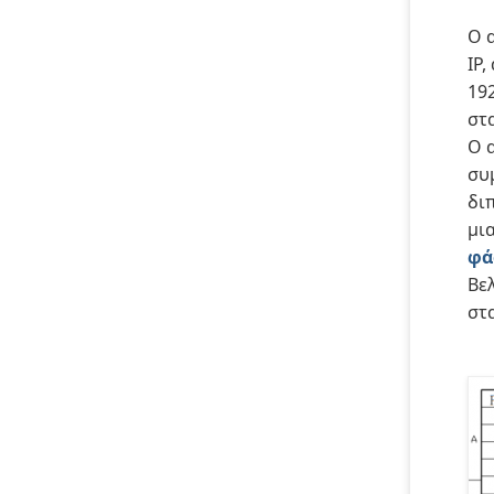
Ο 
IP
19
στα
Ο 
συ
δι
μι
φά
Βε
στ