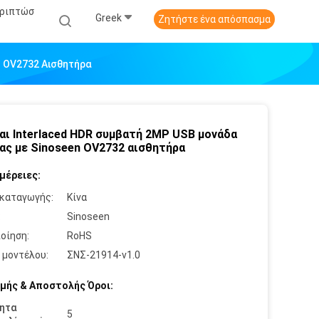
εριπτώσ
Greek
Ζητήστε ένα απόσπασμα
n OV2732 Αισθητήρα
αι Interlaced HDR συμβατή 2MP USB μονάδα
ας με Sinoseen OV2732 αισθητήρα
μέρειες:
καταγωγής:
Κίνα
:
Sinoseen
οίηση:
RoHS
 μοντέλου:
ΣΝΣ-21914-v1.0
μής & Αποστολής Όροι:
ητα
5