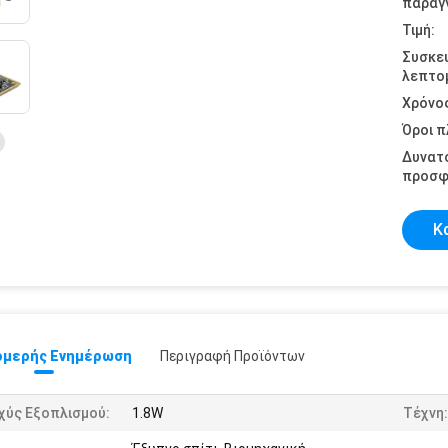
παραγγ
Τιμή:
Συσκε
λεπτομ
Χρόνο
Όροι 
Δυνατ
προσφ
Κ
μερής Ενημέρωση
Περιγραφή Προϊόντων
χύς Εξοπλισμού:
1.8W
Τέχνη: