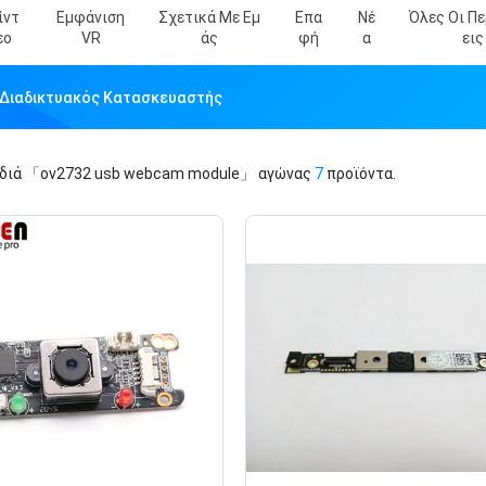
ίντ
Εμφάνιση
Σχετικά Με Εμ
Επα
Νέ
Όλες Οι Π
Εο
VR
Άς
Φή
Α
Εις
 Διαδικτυακός Κατασκευαστής
ιδιά
「ov2732 usb webcam module」
αγώνας
7
προϊόντα.