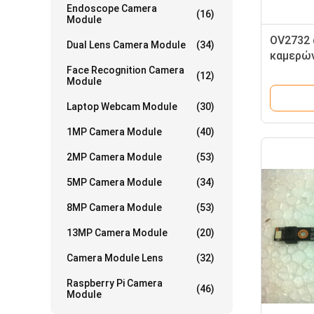
Endoscope Camera
(16)
Module
OV2732 
Dual Lens Camera Module
(34)
καμερών
Face Recognition Camera
αισθητή
(12)
Module
Laptop Webcam Module
(30)
1MP Camera Module
(40)
2MP Camera Module
(53)
5MP Camera Module
(34)
8MP Camera Module
(53)
13MP Camera Module
(20)
Camera Module Lens
(32)
Raspberry Pi Camera
(46)
Module