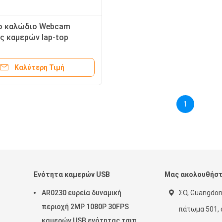
ο καλώδιο Webcam
ς καμερών lap-top
ρων X360 HP με το
ωνο
Καλύτερη Τιμή
1
Ενότητα καμερών USB
Μας ακολουθήσ
AR0230 ευρεία δυναμική
ΣΟ, Guangdon
περιοχή 2MP 1080P 30FPS
πάτωμα 501, 
καμερών USB ενότητας τσιπ