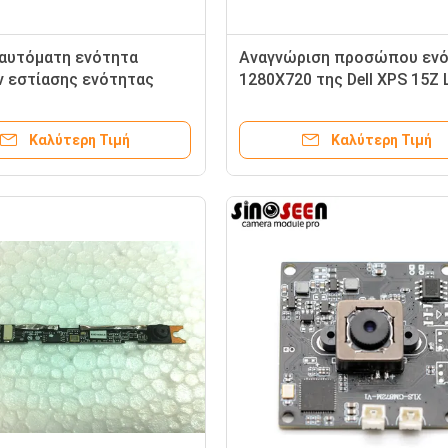
αυτόματη ενότητα
Αναγνώριση προσώπου εν
 εστίασης ενότητας
1280X720 της Dell XPS 15Z
ρων 1080P USB Webcam
L511Z Usb Webcam
Καλύτερη Τιμή
Καλύτερη Τιμή