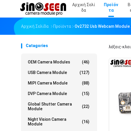
Αρχική Σελί
Προϊόν
Β
Δα
Τα
Αρχική Σελίδα
Προϊόντα
Ov2732 Usb Webcam Module
Catagories
λέξεις-κλε
OEM Camera Modules
(46)
USB Camera Module
(127)
MIPI Camera Module
(88)
DVP Camera Module
(15)
Global Shutter Camera
(22)
Module
Night Vision Camera
(16)
Module