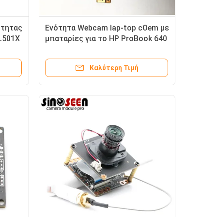
ότητας
Ενότητα Webcam lap-top cOem με
 L501X
μπαταρίες για το HP ProBook 640
G2 430
Καλύτερη Τιμή