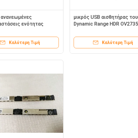
 ανανεωμένες
μικρός USB αισθητήρας του
αστάσεις ενότητας
Dynamic Range HDR OV2735
lap-top για τη SONY vgn-
ενότητας καμερών 1080P 
Καλύτερη Τιμή
Καλύτερη Τιμή