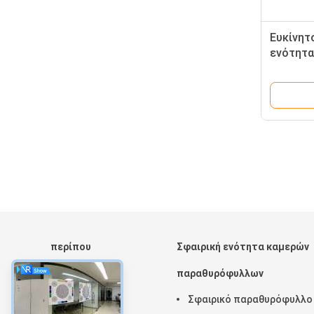
Ευκίνητ
ενότητα
περίπτε
μικρόφ
περίπου
Σφαιρική ενότητα καμερών
Αρχική Σελίδα
παραθυρόφυλλων
Προϊόντα
Σφαιρικό παραθυρόφυλλο
Εμφάνιση VR