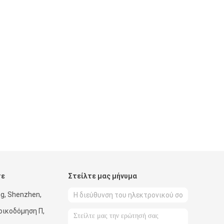
τε
Στείλτε μας μήνυμα
g, Shenzhen,
οικοδόμηση Π,