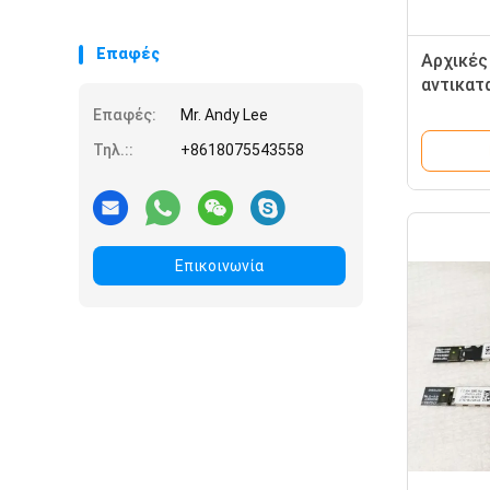
Επαφές
Αρχικές
αντικατ
Webcam 
Επαφές:
Mr. Andy Lee
FW140E
Τηλ.::
+8618075543558
Επικοινωνία