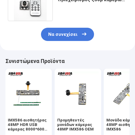
8MP HDR 4K USB ενότητα
μέσα έξω
Να συνεχίσει
Συνιστώμενα Προϊόντα
IMX586 αισθητήρας
Προμηθευτές
Μονάδα κάμερ
48MP HDR USB
μονάδων κάμερας
48MP αισθητή
κάμερας 8000*6000
48MP IMX586 OEM
IMX586
FPC+PCB