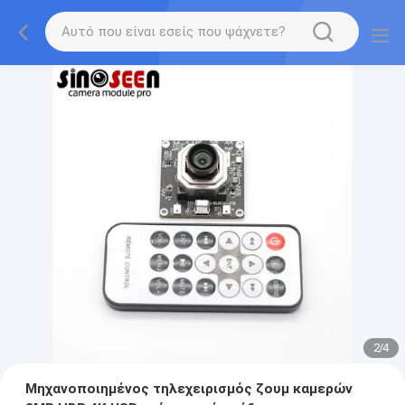
2
/
4
Μηχανοποιημένος τηλεχειρισμός ζουμ καμερών