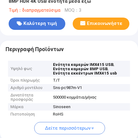
8MP HDR 4K USB ενότητα μέσα έξω
Τιμή：διαπραγματεύσιμα
MOQ：3
Καλύτερη τιμή
Επικοινωνήστε
Περιγραφή Προϊόντων
,
Ενότητα καμερών IMX415 USB
Υψηλό φως
,
Ενότητα καμερών 8MP USB
Ενότητα εκκέντρων IMX415 usb
Όροι πληρωμής
T/T
Αριθμό μοντέλου
Sns-pc987m-V1
Δυνατότητα
500000 κομμάτια/μήνας
προσφοράς
Μάρκα
Sinoseen
Πιστοποίηση
RoHS
Δείτε περισσότερων