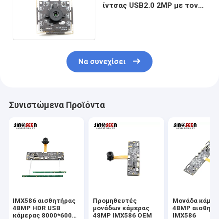
ίντσας USB2.0 2MP με τον
αισθητήρα GC02M2
Να συνεχίσει
Συνιστώμενα Προϊόντα
IMX586 αισθητήρας
Προμηθευτές
Μονάδα κάμερ
48MP HDR USB
μονάδων κάμερας
48MP αισθητή
κάμερας 8000*6000
48MP IMX586 OEM
IMX586