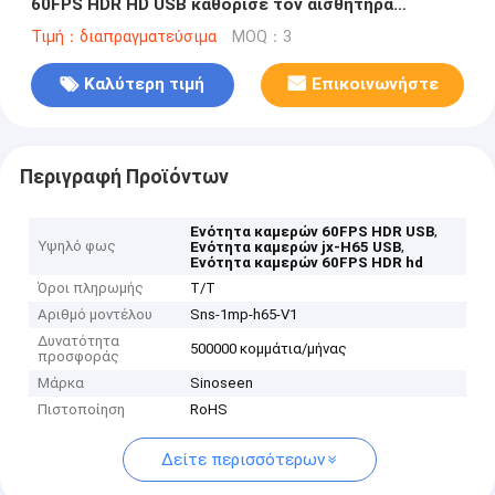
60FPS HDR HD USB καθόρισε τον αισθητήρα
εστίασης jx-H65
Τιμή：διαπραγματεύσιμα
MOQ：3
Καλύτερη τιμή
Επικοινωνήστε
Περιγραφή Προϊόντων
,
Ενότητα καμερών 60FPS HDR USB
Υψηλό φως
,
Ενότητα καμερών jx-H65 USB
Ενότητα καμερών 60FPS HDR hd
Όροι πληρωμής
T/T
Αριθμό μοντέλου
Sns-1mp-h65-V1
Δυνατότητα
500000 κομμάτια/μήνας
προσφοράς
Μάρκα
Sinoseen
Πιστοποίηση
RoHS
Δείτε περισσότερων