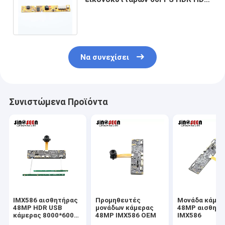
USB καθόρισε τον αισθητήρα
εστίασης jx-H65
Να συνεχίσει
Συνιστώμενα Προϊόντα
IMX586 αισθητήρας
Προμηθευτές
Μονάδα κάμερ
48MP HDR USB
μονάδων κάμερας
48MP αισθητή
κάμερας 8000*6000
48MP IMX586 OEM
IMX586
FPC+PCB