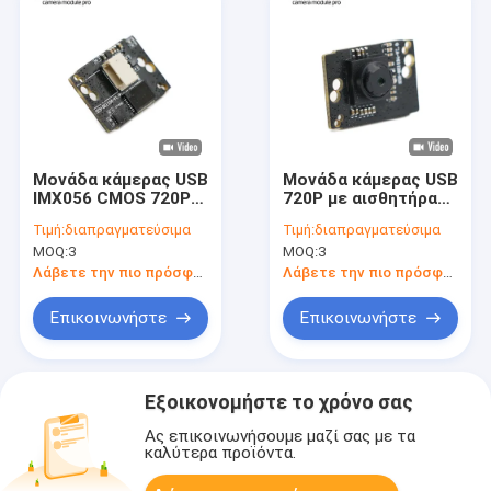
Μονάδα κάμερας USB
Μονάδα κάμερας USB
IMX056 CMOS 720P
720P με αισθητήρα
HD 30FPS Σταθερής
IMX056 30FPS
Τιμή:
διαπραγματεύσιμα
Τιμή:
διαπραγματεύσιμα
Εστίασης
MOQ:
3
MOQ:
3
Λάβετε την πιο πρόσφατη τιμή
Λάβετε την πιο πρόσφατη τιμή
Επικοινωνήστε
Επικοινωνήστε
Εξοικονομήστε το χρόνο σας
Ας επικοινωνήσουμε μαζί σας με τα
καλύτερα προϊόντα.