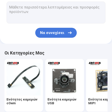
Ενότητα καμερών USB
Ενότητα καμερών MIPI
Ενότητα καμερών DVP
Να συνεχίσει
Σφαιρική ενότητα καμερών παραθυρόφυλλων
Ενότητα καμερών νυχτερινής όρασης
Οι Κατηγορίες Μας
Ενότητα καμερών ενδοσκοπίων
Διπλή ενότητα καμερών φακών
Ενότητα καμερών αναγνώρισης προσώπου
ενότητα lap-top webcam
Ενότητες καμερών
Ενότητα καμερών
Ενότητα καμε
1MP ενότητα καμερών
cOem
USB
MIPI