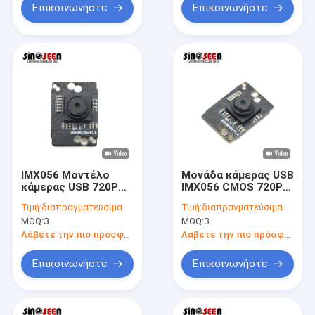
Επικοινωνήστε
Επικοινωνήστε
IMX056 Μοντέλο
Μονάδα κάμερας USB
κάμερας USB 720P
IMX056 CMOS 720P
HD 30FPS Σταθερή
HD 30FPS για
Τιμή:
διαπραγματεύσιμα
Τιμή:
διαπραγματεύσιμα
εστίαση
Smartphones
MOQ:
3
MOQ:
3
Λάβετε την πιο πρόσφατη τιμή
Λάβετε την πιο πρόσφατη τιμή
Επικοινωνήστε
Επικοινωνήστε