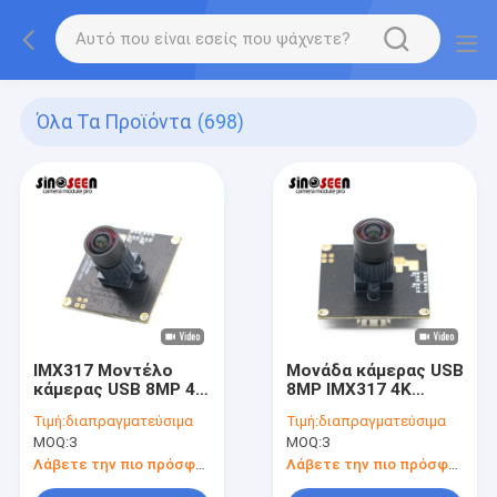
Όλα Τα Προϊόντα
(698)
IMX317 Μοντέλο
Μονάδα κάμερας USB
κάμερας USB 8MP 4K
8MP IMX317 4K
30FPS Σταθερή
30FPS Σταθερής
Τιμή:
διαπραγματεύσιμα
Τιμή:
διαπραγματεύσιμα
εστίαση
Εστίασης
MOQ:
3
MOQ:
3
Λάβετε την πιο πρόσφατη τιμή
Λάβετε την πιο πρόσφατη τιμή