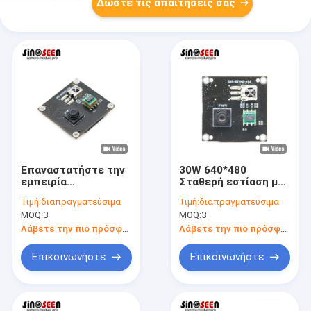
Δώστε τις απαιτήσεις σας
Επαναστατήστε την
30W 640*480
εμπειρία
Σταθερή εστίαση με
τηλεδιάσκεψης
BF20A6 1/10 ιντσών
Τιμή:
διαπραγματεύσιμα
Τιμή:
διαπραγματεύσιμα
βίντεο ανάλυσης
αισθητήρα CMOS
MOQ:
3
MOQ:
3
640x480 με τη
διεπαφή USB 30FPS
μονάδα κάμερας USB
για εξοπλισμό
Λάβετε την πιο πρόσφατη τιμή
Λάβετε την πιο πρόσφατη τιμή
Sinoseen BF20A6 με
τηλεφώνου
αισθητήρα CMOS
τηλεδιάσκεψης
Επικοινωνήστε
Επικοινωνήστε
1/10 ιντσών