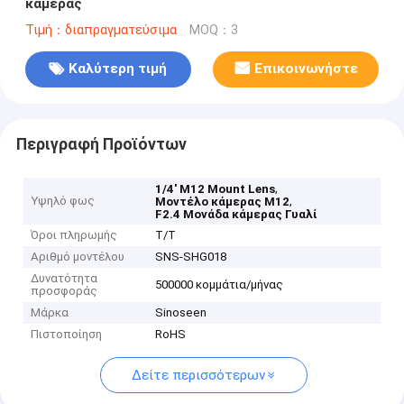
κάμερας
Τιμή：διαπραγματεύσιμα
MOQ：3
Καλύτερη τιμή
Επικοινωνήστε
Περιγραφή Προϊόντων
,
1/4' M12 Mount Lens
Υψηλό φως
,
Μοντέλο κάμερας M12
F2.4 Μονάδα κάμερας Γυαλί
Όροι πληρωμής
Τ/Τ
Αριθμό μοντέλου
SNS-SHG018
Δυνατότητα
500000 κομμάτια/μήνας
προσφοράς
Μάρκα
Sinoseen
Πιστοποίηση
RoHS
Δείτε περισσότερων