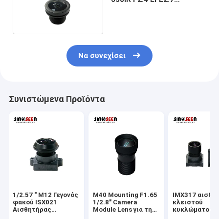
Μοντέλο κάμερας
Να συνεχίσει
Συνιστώμενα Προϊόντα
1/2.57 " M12 Γεγονός
M40 Mounting F1.65
IMX317 αισθη
φακού ISX021
1/2.8" Camera
κλειστού
Αισθητήρας
Module Lens για την
κυκλώματος κ
Παρακολούθησης
κάμερα
παρακολούθη