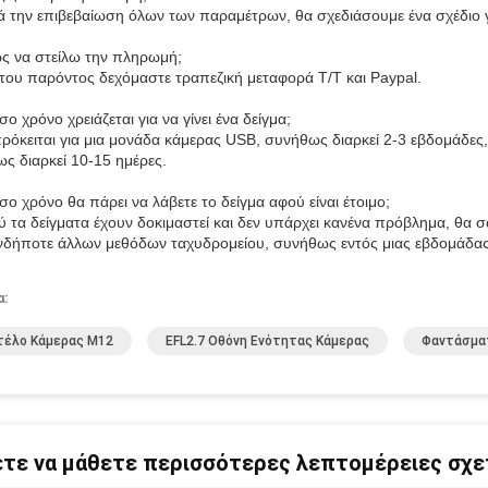
ά την επιβεβαίωση όλων των παραμέτρων, θα σχεδιάσουμε ένα σχέδιο γι
ς να στείλω την πληρωμή;
 του παρόντος δεχόμαστε τραπεζική μεταφορά T/T και Paypal.
ο χρόνο χρειάζεται για να γίνει ένα δείγμα;
πρόκειται για μια μονάδα κάμερας USB, συνήθως διαρκεί 2-3 εβδομάδες,
ς διαρκεί 10-15 ημέρες.
σο χρόνο θα πάρει να λάβετε το δείγμα αφού είναι έτοιμο;
ύ τα δείγματα έχουν δοκιμαστεί και δεν υπάρχει κανένα πρόβλημα, θα
δήποτε άλλων μεθόδων ταχυδρομείου, συνήθως εντός μιας εβδομάδας
α:
τέλο Κάμερας M12
EFL2.7 Οθόνη Ενότητας Κάμερας
Φαντάσμα
τε να μάθετε περισσότερες λεπτομέρειες σχετ