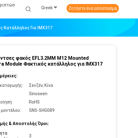
εριπτώσ
Greek
Ζητήστε ένα απόσπασμα
ς Κατάλληλος Για IMX317
 ίντσες φακός EFL3.2MM M12 Mounted
a Module Φακτικός κατάλληλος για IMX317
μέρειες:
καταγωγής:
Σενζέν, Κίνα
:
Sinoseen
οίηση:
RoHS
 μοντέλου:
SNS-SHG089
μής & Αποστολής Όροι:
ητα
3