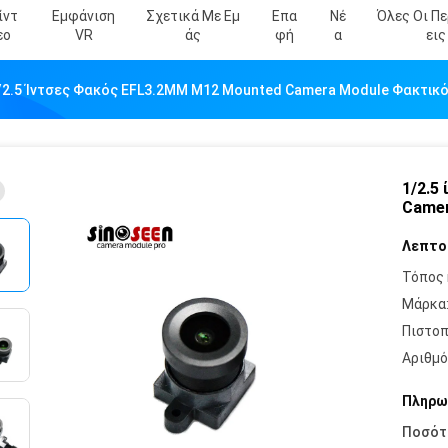
ίντ
Εμφάνιση
Σχετικά Με Εμ
Επα
Νέ
Όλες Οι Π
Εο
VR
Άς
Φή
Α
Εις
/2.5 Ίντσες Φακός EFL3.2MM M12 Mounted Camera Module Φακτικό
1/2.5
Camer
Λεπτο
Τόπος 
Μάρκα
Πιστοπ
Αριθμό
Πληρω
Ποσότ