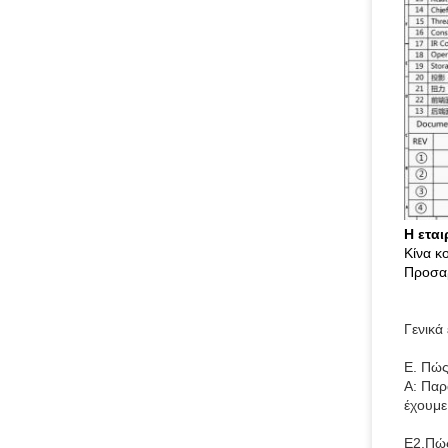
Η εται
Κίνα κ
Προσαρ
Γενικά
Ε. Πώς
Α: Παρ
έχουμε
Ε2.Πώς