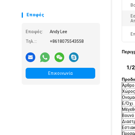
Β
Επαφές
Ε
Α
Επαφές:
Andy Lee
Ε
Τηλ.::
+8618075543558
Περιγ
1/
Επικοινωνία
Προδι
Άρθρο
Χώρος
Ονομα
Ε/Όχι
Μέγεθ
Βουνό
Διαστ
Εστια
Προσα