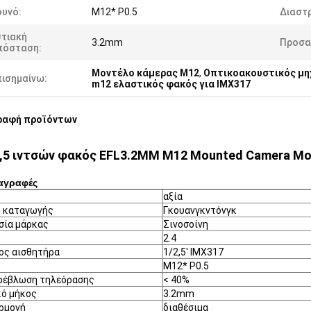
ουνό:
M12* P0.5
Διαστ
στιακή
3.2mm
Προσα
πόσταση:
Μοντέλο κάμερας M12
,
Οπτικοακουστικός μηχ
πισημαίνω:
m12 ελαστικός φακός για IMX317
ραφή προϊόντων
2,5 ιντσών φακός EFL3.2MM M12 Mounted Camera Mo
αγραφές
αξία
 καταγωγής
Γκουανγκντόνγκ
σία μάρκας
Σινοσοίνη
2.4
ος αισθητήρα
1/2,5' IMX317
M12* P0.5
ρέβλωση τηλεόρασης
< 40%
κό μήκος
3.2mm
ρμογή
διαθέσιμα