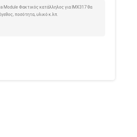
ra Module Φακτικός κατάλληλος για IMX317 θα
γεθος, ποσότητα, υλικό κ.λπ.