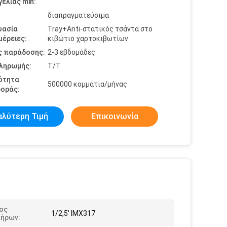
ελίας min:
διαπραγματεύσιμα
υασία
Tray+Anti-στατικός τσάντα στο
έρειες:
κιβώτιο χαρτοκιβωτίων
ς παράδοσης:
2-3 εβδομάδες
πληρωμής:
Τ/Τ
ότητα
500000 κομμάτια/μήνας
οράς:
αλύτερη Τιμή
Επικοινωνία
ος
1/2,5' IMX317
τήρων: