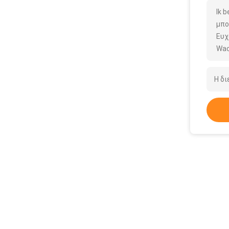
Ik 
μπο
Ευχ
Wac