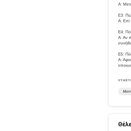
Α: Μετ
Ε3: Πώ
Α: Επί
Ε4: Πόσ
Α: Αν 
συνήθω
Ε5: Πό
Α: Αφο
οποιων
ετικέτ
Μον
Θέλε