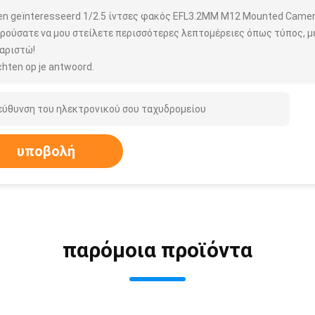
ben geïnteresseerd 1/2.5 ίντσες φακός EFL3.2MM M12 Mounted Came
ρούσατε να μου στείλετε περισσότερες λεπτομέρειες όπως τύπος, μέ
αριστώ!
hten op je antwoord.
υποβολή
παρόμοια προϊόντα