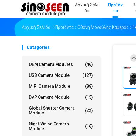
Αρχική Σελί
Προϊόν
Β
Δα
Τα
Αρχική Σελίδα
Προϊόντα
Οθόνη Μονούλης Καμερας
1
Catagories
OEM Camera Modules
(46)
USB Camera Module
(127)
MIPI Camera Module
(88)
DVP Camera Module
(15)
Global Shutter Camera
(22)
Module
Night Vision Camera
(16)
Module