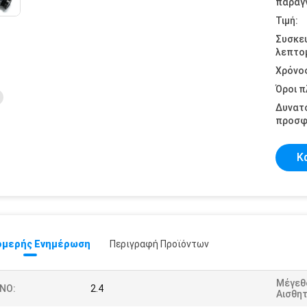
παραγγ
Τιμή:
Συσκε
λεπτομ
Χρόνο
Όροι 
Δυνατ
προσφ
Κ
μερής Ενημέρωση
Περιγραφή Προϊόντων
Μέγεθ
/NO:
2.4
Αισθη