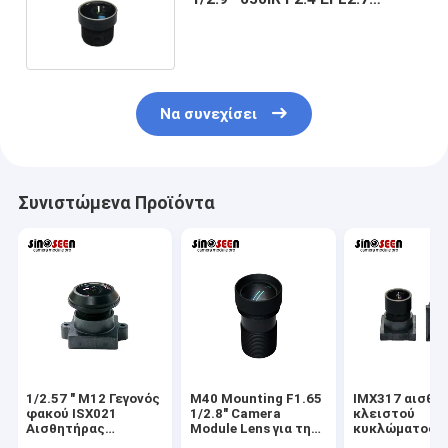
Φωτογραφική μονάδα φακού
Να συνεχίσει
Συνιστώμενα Προϊόντα
1/2.57 " M12 Γεγονός
M40 Mounting F1.65
IMX317 αισθη
φακού ISX021
1/2.8" Camera
κλειστού
Αισθητήρας
Module Lens για την
κυκλώματος κ
Παρακολούθησης
κάμερα
παρακολούθη