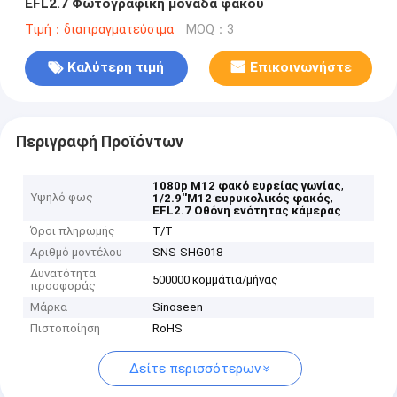
EFL2.7 Φωτογραφική μονάδα φακού
Τιμή：διαπραγματεύσιμα
MOQ：3
Καλύτερη τιμή
Επικοινωνήστε
Περιγραφή Προϊόντων
,
1080p M12 φακό ευρείας γωνίας
Υψηλό φως
,
1/2.9''M12 ευρυκολικός φακός
EFL2.7 Οθόνη ενότητας κάμερας
Όροι πληρωμής
Τ/Τ
Αριθμό μοντέλου
SNS-SHG018
Δυνατότητα
500000 κομμάτια/μήνας
προσφοράς
Μάρκα
Sinoseen
Πιστοποίηση
RoHS
Δείτε περισσότερων