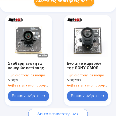
Δώστε τις απαιτήσεις σας
Σταθερή ενότητα
Ενότητα καμερών
καμερών εστίασης
της SONY CMOS
HD 16MP με τον
IMX258 HDR USB2.0
Τιμή:
διαπραγματεύσιμα
Τιμή:
διαπραγματεύσιμα
αισθητήρα της Sony
13MP
MOQ:
3
MOQ:
200
IMX298 COMS
Λάβετε την πιο πρόσφατη τιμή
Λάβετε την πιο πρόσφατη τιμή
Επικοινωνήστε
Επικοινωνήστε
Δείτε περισσότερων