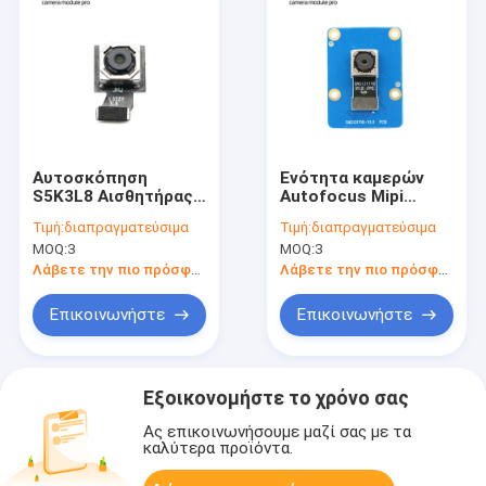
Αυτοσκόπηση
Ενότητα καμερών
S5K3L8 Αισθητήρας
Autofocus Mipi
13MP Μονάδα
αισθητήρων 13MP
Τιμή:
διαπραγματεύσιμα
Τιμή:
διαπραγματεύσιμα
κάμερας MIPI
OV13850 για
MOQ:
3
MOQ:
3
Διασύνδεση για
Smartphones
κινητά τηλέφωνα και
Λάβετε την πιο πρόσφατη τιμή
Λάβετε την πιο πρόσφατη τιμή
tablets
Επικοινωνήστε
Επικοινωνήστε
Εξοικονομήστε το χρόνο σας
Ας επικοινωνήσουμε μαζί σας με τα
καλύτερα προϊόντα.