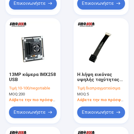
Επικοινωνήστε
Επικοινωνήστε
13MP κάμερα IMX258
Η λήψη εικόνας
USB
υψηλής ταχύτητας
και χαμηλός θόρυβος
Τιμή:
10-100/negotiable
Τιμή:
διαπραγματεύσιμα
Η Sinoseen IMX258-
MOQ:
200
MOQ:
5
0AMH5-C 13MP
κάμερα
Λάβετε την πιο πρόσφατη τιμή
Λάβετε την πιο πρόσφατη τιμή
Επικοινωνήστε
Επικοινωνήστε