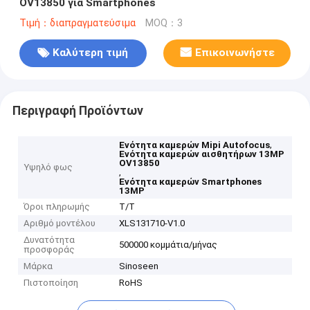
OV13850 για Smartphones
Τιμή：διαπραγματεύσιμα
MOQ：3
Καλύτερη τιμή
Επικοινωνήστε
Περιγραφή Προϊόντων
,
Ενότητα καμερών Mipi Autofocus
Ενότητα καμερών αισθητήρων 13MP
OV13850
Υψηλό φως
,
Ενότητα καμερών Smartphones
13MP
Όροι πληρωμής
T/T
Αριθμό μοντέλου
XLS131710-V1.0
Δυνατότητα
500000 κομμάτια/μήνας
προσφοράς
Μάρκα
Sinoseen
Πιστοποίηση
RoHS