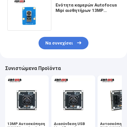
Ενότητα καμερών Autofocus
Mipi αισθητήρων 13MP
OV13850 για Smartphones
Να συνεχίσει
Συνιστώμενα Προϊόντα
13MP Αυτοσκόπηση
Διασύνδεση USB
Αυτοσκόπηση