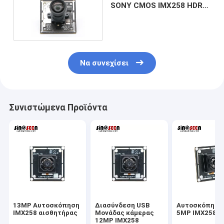
SONY CMOS IMX258 HDR
USB2.0 13MP
Να συνεχίσει
Συνιστώμενα Προϊόντα
13MP Αυτοσκόπηση
Διασύνδεση USB
Αυτοσκόπηση
IMX258 αισθητήρας
Μονάδας κάμερας
5MP IMX258
12MP IMX258