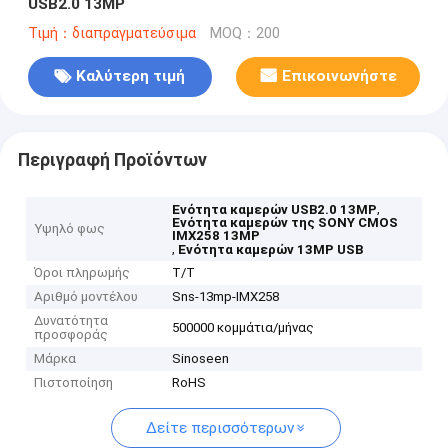
USB2.0 13MP
Τιμή：διαπραγματεύσιμα
MOQ：200
Καλύτερη τιμή
Επικοινωνήστε
Περιγραφή Προϊόντων
,
Ενότητα καμερών USB2.0 13MP
Ενότητα καμερών της SONY CMOS
Υψηλό φως
IMX258 13MP
,
Ενότητα καμερών 13MP USB
Όροι πληρωμής
T/T
Αριθμό μοντέλου
Sns-13mp-IMX258
Δυνατότητα
500000 κομμάτια/μήνας
προσφοράς
Μάρκα
Sinoseen
Πιστοποίηση
RoHS
Δείτε περισσότερων