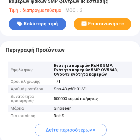
καμερών φακών 5MP φίλτρων IR εστίασης
Τιμή：διαπραγματεύσιμα
MOQ：3
Καλύτερη τιμή
Επικοινωνήστε
Περιγραφή Προϊόντων
,
Ενότητα καμερών RoHS 5MP
Υψηλό φως
,
Ενότητα καμερών 5MP OV5643
OV5643 ενότητα καμερών
Όροι πληρωμής
T/T
Αριθμό μοντέλου
Sns-48-yd8h01-V1
Δυνατότητα
500000 κομμάτια/μήνας
προσφοράς
Μάρκα
Sinoseen
Πιστοποίηση
RoHS
Δείτε περισσότερων