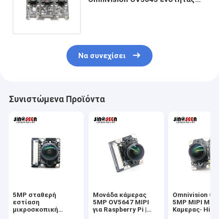
καμερών φακών 5MP φίλτρων
IR εστίασης
Να συνεχίσει
Συνιστώμενα Προϊόντα
5MP σταθερή
Μονάδα κάμερας
Omnivision O
εστίαση
5MP OV5647 MIPI
5MP MIPI Μον
μικροσκοπική
για Raspberry Pi |
Καμερας∙ High
κάμερα με
Αισθητήρας CMOS
Performance F