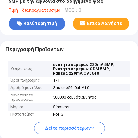
5MP με την αφθονία στο οδηγημένο φως
Τιμή：διαπραγματεύσιμα
MOQ：3
Καλύτερη τιμή
Επικοινωνήστε
Περιγραφή Προϊόντων
,
ενότητα καμερών 220mA 5MP
Υψηλό φως
,
Ενότητα καμερών ODM 5MP
κάμερα 220mA OV5640
Όροι πληρωμής
T/T
Αριθμό μοντέλου
Sns-usb5640af-V1.0
Δυνατότητα
500000 κομμάτια/μήνας
προσφοράς
Μάρκα
Sinoseen
Πιστοποίηση
RoHS
Δείτε περισσότερων