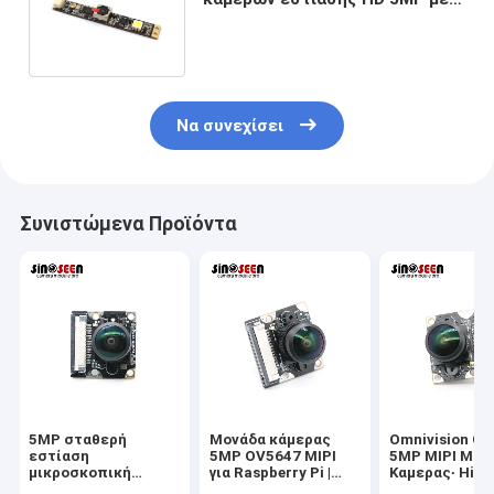
την αφθονία στο οδηγημένο
φως
Να συνεχίσει
Συνιστώμενα Προϊόντα
5MP σταθερή
Μονάδα κάμερας
Omnivision O
εστίαση
5MP OV5647 MIPI
5MP MIPI Μον
μικροσκοπική
για Raspberry Pi |
Καμερας∙ High
κάμερα με
Αισθητήρας CMOS
Performance F