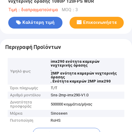
νυχτερινής όρασης 1080P 120FPS WDR
Τιμή：διαπραγματεύσιμα
MOQ：3
Καλύτερη τιμή
Επικοινωνήστε
Περιγραφή Προϊόντων
imx290 ενότητα καμερών
νυχτερινής όρασης
,
Υψηλό φως
2MP ενότητα καμερών νυχτερινής
όρασης
,
Ενότητα καμερών 2MP imx290
Όροι πληρωμής
T/T
Αριθμό μοντέλου
Sns-2mp-imx290-V1.0
Δυνατότητα
500000 κομμάτια/μήνας
προσφοράς
Μάρκα
Sinoseen
Πιστοποίηση
RoHS