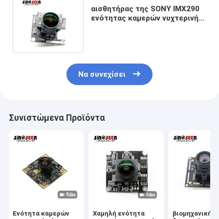
αισθητήρας της SONY IMX290
ενότητας καμερών νυχτερινής
όρασης 1080P 120FPS WDR
Να συνεχίσει
Συνιστώμενα Προϊόντα
Ενότητα καμερών
Χαμηλή ενότητα
βιομηχανική I