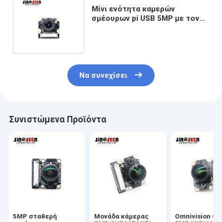
Μίνι ενότητα καμερών
σμέουρων pi USB 5MP με τον
αισθητήρα OV5647 Omnivision
CMOS
Να συνεχίσει
Συνιστώμενα Προϊόντα
5MP σταθερή
Μονάδα κάμερας
Omnivision O