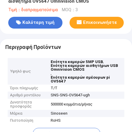
αισθητήρα OV5647 Omnivision CMOS
Τιμή：διαπραγματεύσιμα
MOQ：3
Καλύτερη τιμή
Επικοινωνήστε
Περιγραφή Προϊόντων
,
Ενότητα καμερών 5MP USB
Ενότητα καμερών αισθητήρων USB
Omnivision CMOS
Υψηλό φως
,
Ενότητα καμερών σμέουρων pi
OV5647
Όροι πληρωμής
T/T
Αριθμό μοντέλου
SNS-SNS-OV5647-ugh
Δυνατότητα
500000 κομμάτια/μήνας
προσφοράς
Μάρκα
Sinoseen
Πιστοποίηση
RoHS