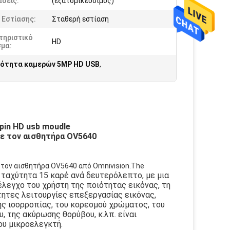
σεις:
(εξατομικεύσιμος)
 Εστίασης:
Σταθερή εστίαση
τηριστικό
HD
σμα:
νότητα καμερών 5MP HD USB
,
pin HD usb moudle
με τον αισθητήρα OV5640
 τον αισθητήρα OV5640 από Omnivision.The
α ταχύτητα 15 καρέ ανά δευτερόλεπτο, με μια
έλεγχο του χρήστη της ποιότητας εικόνας, τη
ητες λειτουργίες επεξεργασίας εικόνας,
ης ισορροπίας, του κορεσμού χρώματος, του
 της ακύρωσης θορύβου, κ.λπ. είναι
υ μικροελεγκτή.