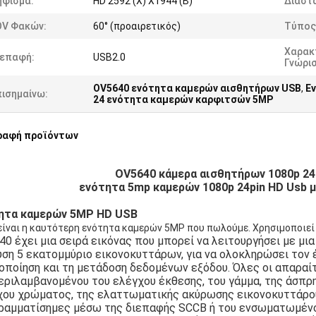
ήφισμα:
HD 2592 (Χ) X1944 (Β)
Διαστά
OV Φακών:
60° (προαιρετικός)
Τύπος
Χαρακ
ιεπαφή:
USB2.0
Γνώρι
OV5640 ενότητα καμερών αισθητήρων USB
,
Ε
πισημαίνω:
24 ενότητα καμερών καρφιτσών 5MP
ραφή προϊόντων
OV5640 κάμερα αισθητήρων 1080p 24
ενότητα 5mp καμερών 1080p 24pin HD Usb 
ητα καμερών 5MP HD USB
είναι η καυτότερη ενότητα καμερών 5MP που πωλούμε. Χρησιμοποιεί
0 έχει μια σειρά εικόνας που μπορεί να λειτουργήσει με μι
ση 5 εκατομμύριο εικονοκυττάρων, για να ολοκληρώσει τον 
ποίηση και τη μετάδοση δεδομένων εξόδου. Όλες οι απαραίτ
εριλαμβανομένου του ελέγχου έκθεσης, του γάμμα, της άσπρ
χου χρώματος, της ελαττωματικής ακύρωσης εικονοκυττάρου,
ραμματίσημες μέσω της διεπαφής SCCB ή του ενσωματωμένο