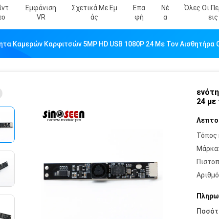
ίντ
Εμφάνιση
Σχετικά Με Εμ
Επα
Νέ
Όλες Οι Π
Εο
VR
Άς
Φή
Α
Εις
ητα Καμερών Καρφιτσών 5MP HD USB 1080P 24 Με Τον Αισθητήρα 
ενότη
24 με
Λεπτο
Τόπος 
Μάρκα
Πιστοπ
Αριθμό
Πληρω
Ποσότ