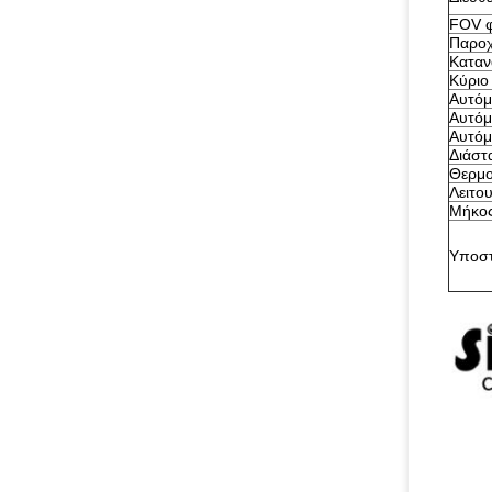
FOV 
Παροχ
Καταν
Κύριο
Αυτόμ
Αυτόμ
Αυτόμ
Διάστ
Θερμο
Λειτο
Μήκος
Υποστ