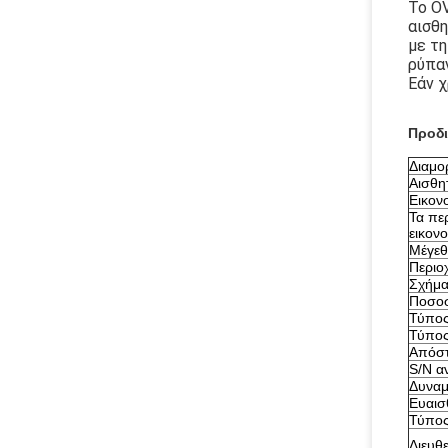
Το OV
αισθη
με τη
ρύπα
Εάν 
Προδ
Διαμο
Αισθη
Εικον
Τα πε
εικον
Μέγεθ
Περιο
Σχήμα
Ποσοσ
Τύπο
Τύπος
Απόστ
S/N α
Δυναμ
Ευαισ
Τύπος
Διευθ