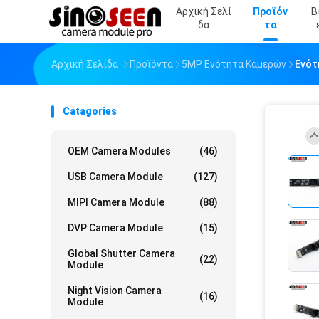
Αρχική Σελί
Προϊόν
Β
Δα
Τα
Αρχική Σελίδα
Προϊόντα
5MP Ενότητα Καμερών
Ενότ
Catagories
OEM Camera Modules
(46)
USB Camera Module
(127)
MIPI Camera Module
(88)
DVP Camera Module
(15)
Global Shutter Camera
(22)
Module
Night Vision Camera
(16)
Module