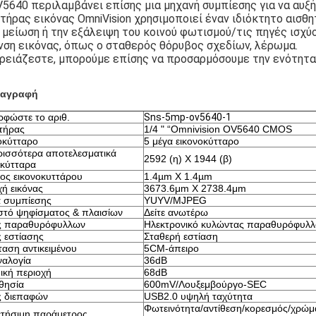
5640 περιλαμβάνει επίσης μια μηχανή συμπίεσης για να αυξή
τήρας εικόνας OmniVision χρησιμοποιεί έναν ιδιόκτητο αισθη
 μείωση ή την εξάλειψη του κοινού φωτισμού/τις πηγές ισχύο
νση εικόνας, όπως ο σταθερός θόρυβος σχεδίων, λέρωμα.
χρειάζεστε, μπορούμε επίσης να προσαρμόσουμε την ενότητα
ιαγραφή
ρφώστε το αριθ.
Sns-5mp-ov5640-1
τήρας
1/4 " “Omnivision OV5640 CMOS
οκύτταρο
5 μέγα εικονοκύτταρο
ρισσότερα αποτελεσματικά 
2592 (η) Χ 1944 (β)
οκύτταρα
ος εικονοκυττάρου
1.4µm X 1.4µm
χή εικόνας
3673.6μm X 2738.4μm
 συμπίεσης
YUYV/MJPEG
τό ψηφίσματος & πλαισίων
Δείτε ανωτέρω
ς παραθυρόφυλλων
Ηλεκτρονικό κυλώντας παραθυρόφυλλ
 εστίασης
Σταθερή εστίαση
αση αντικειμένου
5CM-άπειρο
ναλογία
36dB
ική περιοχή
68dB
θησία
600mV/Λουξεμβούργο-SEC
 διεπαφών
USB2.0 υψηλή ταχύτητα
Φωτεινότητα/αντίθεση/κορεσμός/χρώ
ετήσιμη παράμετρος