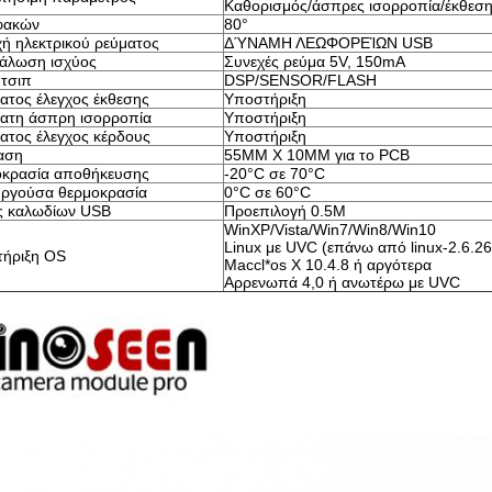
Καθορισμός/άσπρες ισορροπία/έκθεσ
φακών
80°
ή ηλεκτρικού ρεύματος
ΔΎΝΑΜΗ ΛΕΩΦΟΡΕΊΩΝ USB
άλωση ισχύος
Συνεχές ρεύμα 5V, 150mA
 τσιπ
DSP/SENSOR/FLASH
ατος έλεγχος έκθεσης
Υποστήριξη
ατη άσπρη ισορροπία
Υποστήριξη
ατος έλεγχος κέρδους
Υποστήριξη
αση
55MM X 10MM για το PCB
κρασία αποθήκευσης
-20°C σε 70°C
υργούσα θερμοκρασία
0°C σε 60°C
 καλωδίων USB
Προεπιλογή 0.5M
WinXP/Vista/Win7/Win8/Win10
Linux με UVC (επάνω από linux-2.6.26
ήριξη OS
Maccl*os Χ 10.4.8 ή αργότερα
Αρρενωπά 4,0 ή ανωτέρω με UVC