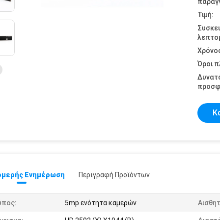
παραγγ
Τιμή:
Συσκε
λεπτομ
Χρόνο
Όροι 
Δυνατ
προσφ
Κ
μερής Ενημέρωση
Περιγραφή Προϊόντων
ύπος:
5mp ενότητα καμερών
Αισθη