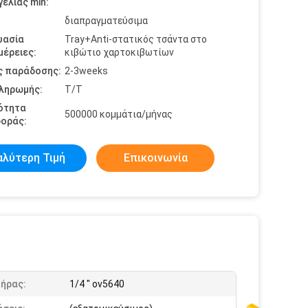
ελίας min:
διαπραγματεύσιμα
υασία
Tray+Anti-στατικός τσάντα στο
έρειες:
κιβώτιο χαρτοκιβωτίων
ς παράδοσης:
2-3weeks
πληρωμής:
T/T
ότητα
500000 κομμάτια/μήνας
οράς:
αλύτερη Τιμή
Επικοινωνία
τήρας:
1/4 " ov5640