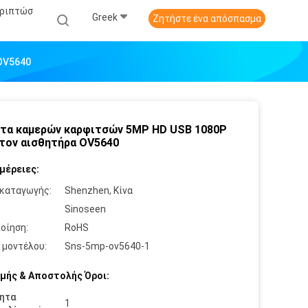
εριπτώσ
Greek
Ζητήστε ένα απόσπασμα
OV5640
τα καμερών καρφιτσών 5MP HD USB 1080P
 τον αισθητήρα OV5640
μέρειες:
καταγωγής:
Shenzhen, Κίνα
:
Sinoseen
οίηση:
RoHS
 μοντέλου:
Sns-5mp-ov5640-1
μής & Αποστολής Όροι:
ητα
1