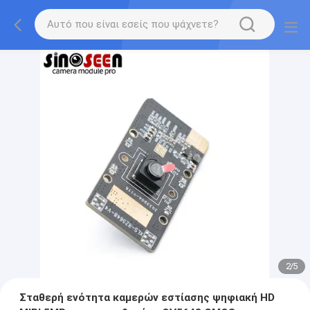
2
/
5
Σταθερή ενότητα καμερών εστίασης ψηφιακή HD