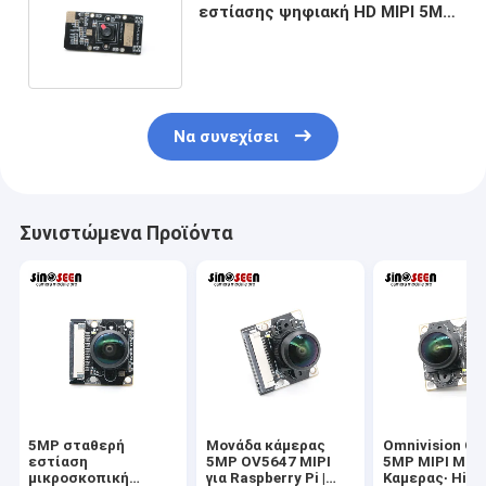
εστίασης ψηφιακή HD MIPI 5MP
με τον αισθητήρα OV5648
CMOS
Να συνεχίσει
Συνιστώμενα Προϊόντα
5MP σταθερή
Μονάδα κάμερας
Omnivision O
εστίαση
5MP OV5647 MIPI
5MP MIPI Μον
μικροσκοπική
για Raspberry Pi |
Καμερας∙ High