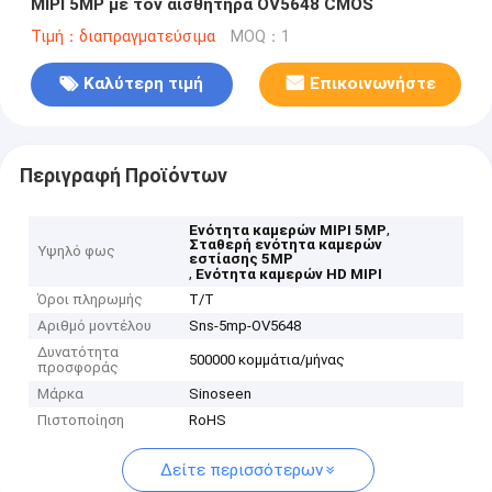
MIPI 5MP με τον αισθητήρα OV5648 CMOS
Τιμή：διαπραγματεύσιμα
MOQ：1
Καλύτερη τιμή
Επικοινωνήστε
Περιγραφή Προϊόντων
,
Ενότητα καμερών MIPI 5MP
Σταθερή ενότητα καμερών
Υψηλό φως
εστίασης 5MP
,
Ενότητα καμερών HD MIPI
Όροι πληρωμής
T/T
Αριθμό μοντέλου
Sns-5mp-OV5648
Δυνατότητα
500000 κομμάτια/μήνας
προσφοράς
Μάρκα
Sinoseen
Πιστοποίηση
RoHS
Δείτε περισσότερων