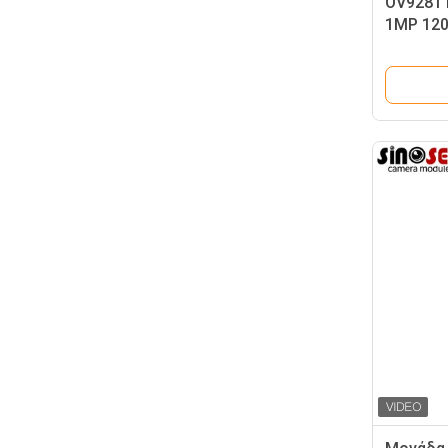
OV9281 
1MP 120
Μεταφο