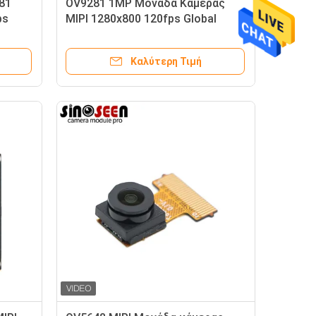
81
OV9281 1MP Μονάδα Κάμερας
ps
MIPI 1280x800 120fps Global
Shutter
Καλύτερη Τιμή