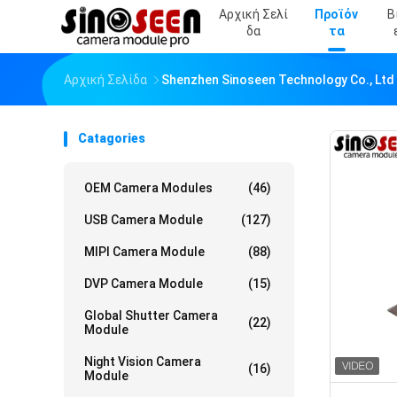
Αρχική Σελί
Προϊόν
Β
Δα
Τα
Αρχική Σελίδα
Shenzhen Sinoseen Technology Co., Ltd
Catagories
OEM Camera Modules
(46)
USB Camera Module
(127)
MIPI Camera Module
(88)
DVP Camera Module
(15)
Global Shutter Camera
(22)
Module
Night Vision Camera
(16)
Module