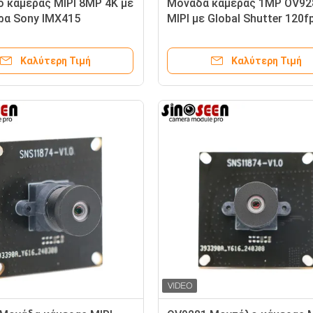
 κάμερας MIPI 8MP 4K με
Μονάδα κάμερας 1MP OV92
ρα Sony IMX415
MIPI με Global Shutter 120f
Καλύτερη Τιμή
Καλύτερη Τιμή