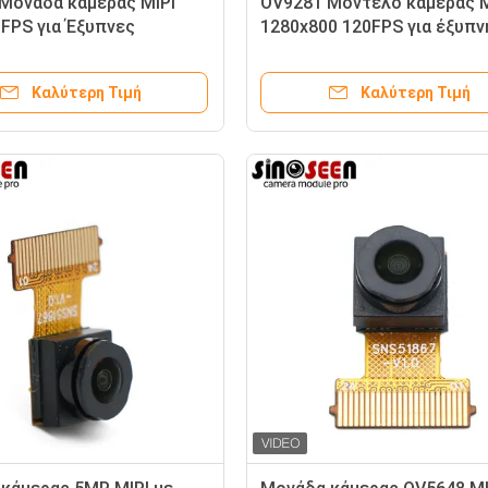
Μονάδα κάμερας MIPI
OV9281 Μοντέλο κάμερας M
FPS για Έξυπνες
1280x800 120FPS για έξυπν
ρές
μεταφορά
Καλύτερη Τιμή
Καλύτερη Τιμή