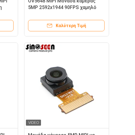
IPI
OV5648 MIPI Μονάδα κάμερας
η
5MP 2592x1944 90FPS χαμηλό
θόρυβο
Καλύτερη Τιμή