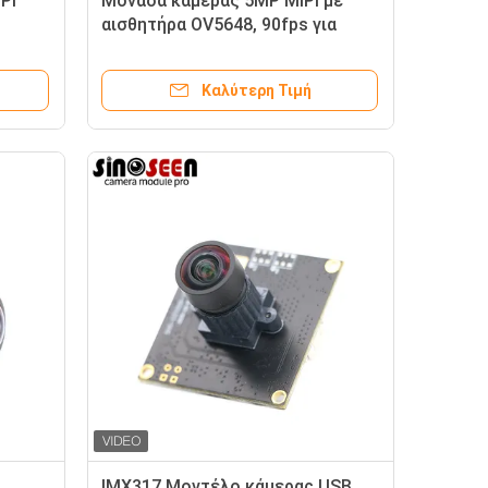
PI
Μονάδα κάμερας 5MP MIPI με
αισθητήρα OV5648, 90fps για
κινητές συσκευές
Καλύτερη Τιμή
IMX317 Μοντέλο κάμερας USB