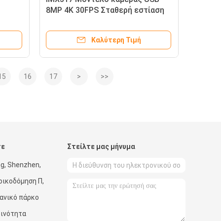
8MP 4K 30FPS Σταθερή εστίαση
Καλύτερη Τιμή
15
16
17
>
>>
τε
Στείλτε μας μήνυμα
g, Shenzhen,
οικοδόμηση Π,
χανικό πάρκο
οινότητα