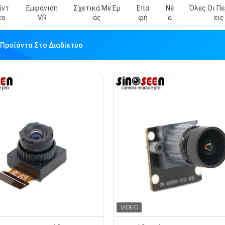
ίντ
Εμφάνιση
Σχετικά Με Εμ
Επα
Νέ
Όλες Οι Π
Εο
VR
Άς
Φή
Α
Εις
 Προϊόντα Στο Διαδίκτυο