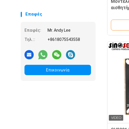
Μοντέλο
αισθητή
Επαφές
Επαφές:
Mr. Andy Lee
Τηλ.::
+8618075543558
Επικοινωνία