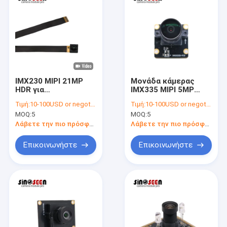
IMX230 MIPI 21MP
Μονάδα κάμερας
HDR για
IMX335 MIPI 5MP
ενσωματωμένα
60fps για
Τιμή:
10-100USD or negotiable
Τιμή:
10-100USD or negotiable
συστήματα
πλατφόρμες RK
MOQ:
5
MOQ:
5
Qualcomm MTK
Λάβετε την πιο πρόσφατη τιμή
Λάβετε την πιο πρόσφατη τιμή
Επικοινωνήστε
Επικοινωνήστε
Αρχική Σελίδα
Προϊόντα
Βίντεο