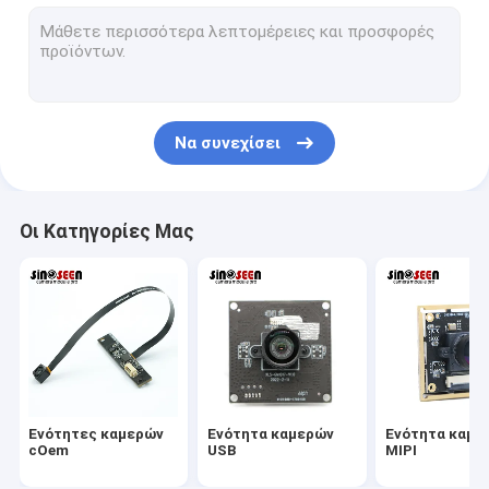
Ενότητα καμερών USB
Ενότητα καμερών MIPI
Ενότητα καμερών DVP
Να συνεχίσει
Σφαιρική ενότητα καμερών παραθυρόφυλλων
Ενότητα καμερών νυχτερινής όρασης
Οι Κατηγορίες Μας
Ενότητα καμερών ενδοσκοπίων
Διπλή ενότητα καμερών φακών
Ενότητα καμερών αναγνώρισης προσώπου
ενότητα lap-top webcam
Ενότητες καμερών
Ενότητα καμερών
Ενότητα καμε
1MP ενότητα καμερών
cOem
USB
MIPI