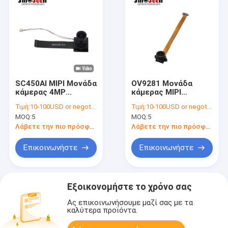
SC450AI MIPI Μονάδα
OV9281 Μονάδα
κάμερας 4MP
κάμερας MIPI
2688x1520 IR
1280x800 Παγκόσμιο
Τιμή:
10-100USD or negotiable
Τιμή:
10-100USD or negotiable
Ενισχυμένη
κλείστρο για
MOQ:
5
MOQ:
5
μηχανική όραση
Λάβετε την πιο πρόσφατη τιμή
Λάβετε την πιο πρόσφατη τιμή
Επικοινωνήστε
Επικοινωνήστε
Εξοικονομήστε το χρόνο σας
Ας επικοινωνήσουμε μαζί σας με τα
καλύτερα προϊόντα.