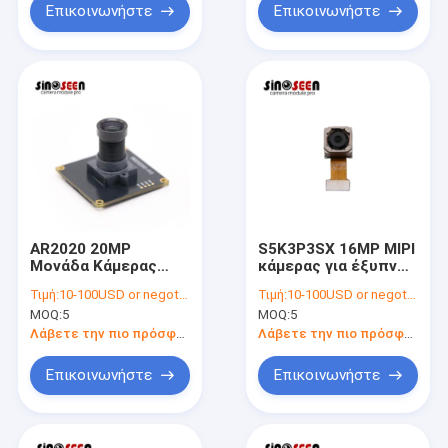
Επικοινωνήστε
Επικοινωνήστε
AR2020 20MP
S5K3P3SX 16MP MIPI
Μονάδα Κάμερας
κάμερας για έξυπνο
MIPI για Βιομηχανική
σπίτι και drones
Τιμή:
10-100USD or negotiable
Τιμή:
10-100USD or negotiable
Όραση Μηχανών
MOQ:
5
MOQ:
5
Λάβετε την πιο πρόσφατη τιμή
Λάβετε την πιο πρόσφατη τιμή
Επικοινωνήστε
Επικοινωνήστε