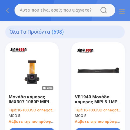
Όλα Τα Προϊόντα
(698)
Μονάδα κάμερας
VB1940 Μονάδα
IMX307 1080P MIPI
κάμερας MIPI 5.1MP
60FPS για Smart
Global Shutter για
Τιμή:
10-100USD or negotiable
Τιμή:
10-100USD or negotiable
Home και Drone
Αυτοκίνητα
MOQ:
5
MOQ:
5
Λάβετε την πιο πρόσφατη τιμή
Λάβετε την πιο πρόσφατη τιμή