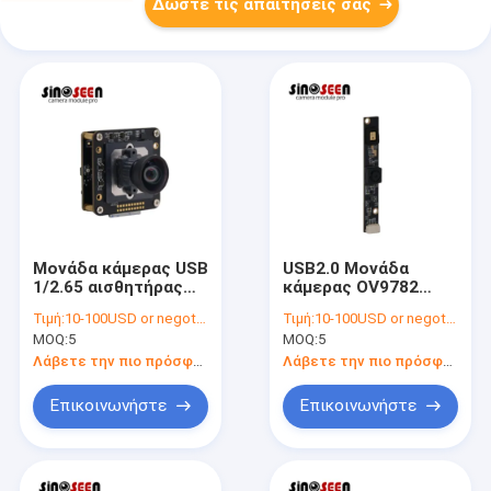
Δώστε τις απαιτήσεις σας
Μονάδα κάμερας USB
USB2.0 Μονάδα
1/2.65 αισθητήρας
κάμερας OV9782
CMOS 2960x1666
720P 120fps για
Τιμή:
10-100USD or negotiable
Τιμή:
10-100USD or negotiable
ανάλυση
σάρωση γραμμικού
MOQ:
5
MOQ:
5
κώδικα
Λάβετε την πιο πρόσφατη τιμή
Λάβετε την πιο πρόσφατη τιμή
Επικοινωνήστε
Επικοινωνήστε